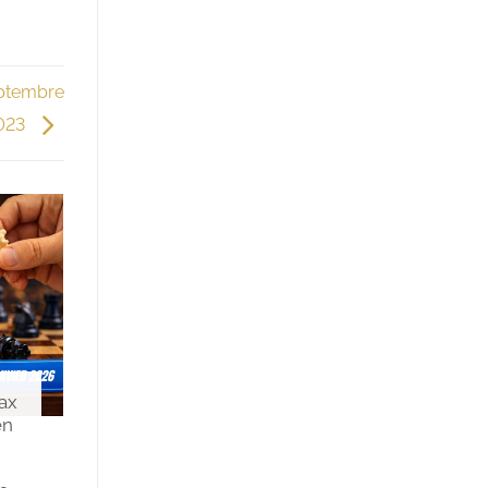
eptembre
023
ax
en