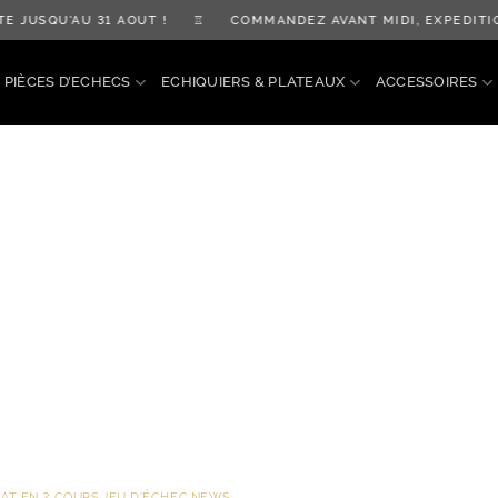
JUSQU'AU 31 AOÛT ! ♖ COMMANDEZ AVANT MIDI, EXPÉDITIO
PIÈCES D’ECHECS
ECHIQUIERS & PLATEAUX
ACCESSOIRES
AT EN 2 COUPS
,
JEU D'ÉCHEC
,
NEWS