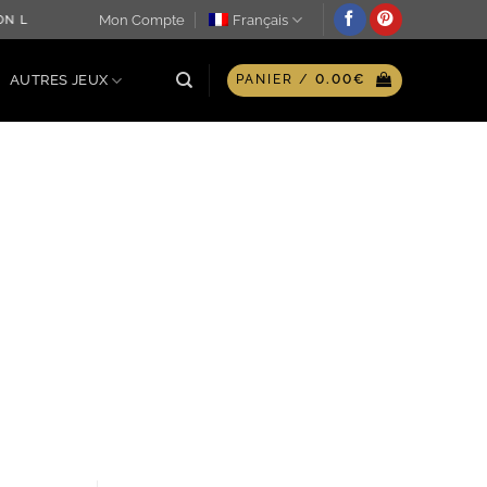
Mon Compte
Français
N LE JOUR MÊME ♖ OPTION GRAVURE PERSONNALISÉE SUR PL
AUTRES JEUX
PANIER /
0.00
€