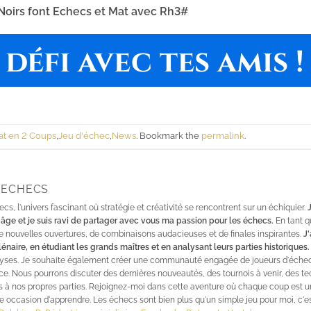
 Noirs font Echecs et Mat avec Rh3#
défi avec tes amis !
at en 2 Coups
,
Jeu d'échec
,
News
. Bookmark the
permalink
.
S ECHECS
s, l'univers fascinant où stratégie et créativité se rencontrent sur un échiquier.
âge et je suis ravi de partager avec vous ma passion pour les échecs.
En tant q
e nouvelles ouvertures, de combinaisons audacieuses et de finales inspirantes.
J
lénaire, en étudiant les grands maîtres et en analysant leurs parties historiques.
nalyses. Je souhaite également créer une communauté engagée de joueurs d'éche
ce. Nous pourrons discuter des dernières nouveautés, des tournois à venir, des t
 à nos propres parties. Rejoignez-moi dans cette aventure où chaque coup est u
une occasion d'apprendre. Les échecs sont bien plus qu'un simple jeu pour moi, c'e