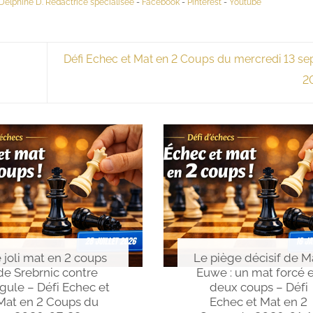
Delphine D. Rédactrice spécialisée
-
Facebook
-
Pinterest
-
Youtube
Défi Echec et Mat en 2 Coups du mercredi 13 s
2
 joli mat en 2 coups
Le piège décisif de M
de Srebrnic contre
Euwe : un mat forcé 
gule – Défi Echec et
deux coups – Défi
Mat en 2 Coups du
Echec et Mat en 2