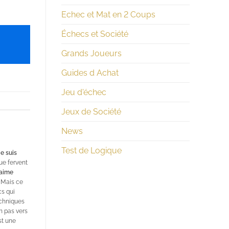
Echec et Mat en 2 Coups
Échecs et Société
Grands Joueurs
Guides d Achat
Jeu d'échec
Jeux de Société
News
Test de Logique
Je suis
ue fervent
'aime
Mais ce
cs qui
echniques
n pas vers
st une