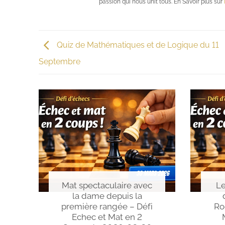
passion qui nous unit tous. En Savoir plus sur
Quiz de Mathématiques et de Logique du 11
Septembre
Mat spectaculaire avec
Le
la dame depuis la
première rangée – Défi
Ro
Echec et Mat en 2