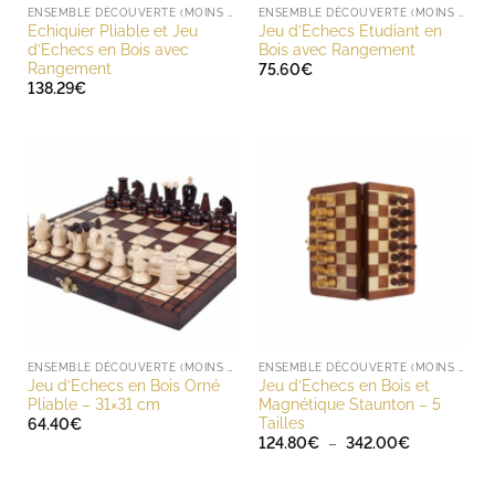
ENSEMBLE DÉCOUVERTE (MOINS DE 200 EUROS)
ENSEMBLE DÉCOUVERTE (MOINS DE 200 EUROS)
Echiquier Pliable et Jeu
Jeu d’Echecs Etudiant en
d’Echecs en Bois avec
Bois avec Rangement
Rangement
75.60
€
138.29
€
ENSEMBLE DÉCOUVERTE (MOINS DE 200 EUROS)
ENSEMBLE DÉCOUVERTE (MOINS DE 200 EUROS)
Jeu d’Echecs en Bois Orné
Jeu d’Echecs en Bois et
Pliable – 31×31 cm
Magnétique Staunton – 5
Tailles
64.40
€
Plage
124.80
€
–
342.00
€
de
prix :
124.80€