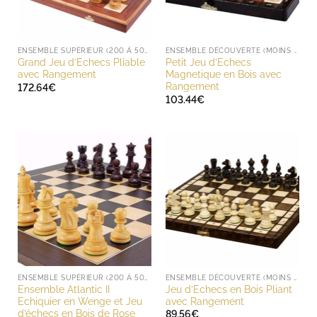
ENSEMBLE SUPÉRIEUR (200 À 500 EUROS)
ENSEMBLE DÉCOUVERTE (MOINS DE 200 EUROS)
Grand Jeu d’Echecs Pliable
Petit Jeu d’Echecs
avec Rangement
Magnetique en Bois avec
Rangement
172.64
€
103.44
€
ENSEMBLE SUPÉRIEUR (200 À 500 EUROS)
ENSEMBLE DÉCOUVERTE (MOINS DE 200 EUROS)
Ensemble Atlantic II
Jeu d’Echecs en Bois Pliant
Echiquier en Wenge et Jeu
avec Rangement
d’échecs en Bois de Rose
89.56
€