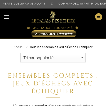
Passer
E JUSQU'AU 31 AOÛT ! ♖ COMMANDEZ AVANT MIDI, EXPÉDIT
au
contenu
Tel. : 0 972 123 039 - Lun/ Ven 9h à 18h
AVIS CLIENTS ★★★★★
Accueil
/
Tous les ensembles Jeu d’Échec + Échiquier
ENSEMBLES COMPLETS :
JEUX D'ÉCHECS AVEC
ÉCHIQUIER
Un
ensemble complet d’échecs
réunit un échiquier et