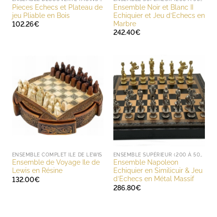
Pieces Echecs et Plateau de
Ensemble Noir et Blanc II
jeu Pliable en Bois
Echiquier et Jeu d’Echecs en
Marbre
102.26
€
242.40
€
ENSEMBLE COMPLET ILE DE LEWIS
ENSEMBLE SUPÉRIEUR (200 À 500 EUROS)
Ensemble de Voyage Ile de
Ensemble Napoleon
Lewis en Résine
Echiquier en Similicuir & Jeu
d’Echecs en Métal Massif
132.00
€
286.80
€