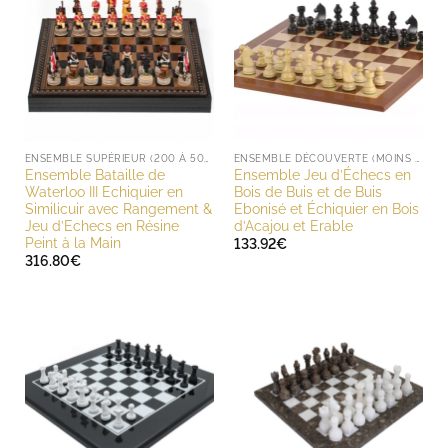
ENSEMBLE SUPÉRIEUR (200 À 500 EUROS)
ENSEMBLE DÉCOUVERTE (MOINS DE 200 EUROS)
Ensemble Bataille de
Ensemble Jeu d’Échecs en
Waterloo III Echiquier en
Bois de Buis et de Buis
Similicuir avec Rangement &
Ebonisé et Échiquier en Bois
Jeu d’Echecs en Résine
d’Acajou et Erable
Peint à la Main
133.92
€
316.80
€