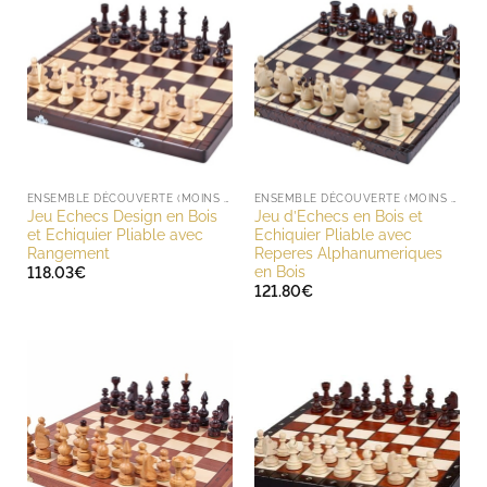
ENSEMBLE DÉCOUVERTE (MOINS DE 200 EUROS)
ENSEMBLE DÉCOUVERTE (MOINS DE 200 EUROS)
Jeu Echecs Design en Bois
Jeu d’Echecs en Bois et
et Echiquier Pliable avec
Echiquier Pliable avec
Rangement
Reperes Alphanumeriques
en Bois
118.03
€
121.80
€