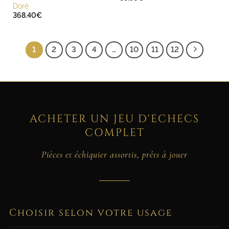
Doré
368.40
€
1
2
3
4
…
10
11
12
ACHETER UN JEU D'ECHECS
COMPLET
Pièces et échiquier assortis, prêts à jouer
Choisir selon votre usage