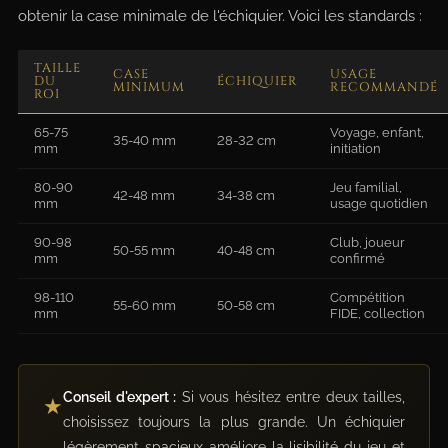
obtenir la case minimale de l'échiquier. Voici les standards :
TAILLE
CASE
USAGE
DU
ÉCHIQUIER
MINIMUM
RECOMMANDÉ
ROI
65-75
Voyage, enfant,
35-40 mm
28-32 cm
mm
initiation
80-90
Jeu familial,
42-48 mm
34-38 cm
mm
usage quotidien
90-98
Club, joueur
50-55 mm
40-48 cm
mm
confirmé
98-110
Compétition
55-60 mm
50-58 cm
mm
FIDE, collection
Conseil d'expert :
Si vous hésitez entre deux tailles,
★
choisissez toujours la plus grande. Un échiquier
légèrement spacieux améliore la lisibilité du jeu et