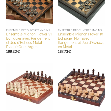
ENSEMBLE DÉCOUVERTE (MOINS DE 200 EUROS)
ENSEMBLE DÉCOUVERTE (MOINS DE 200 EUROS)
Ensemble Mignon Flower VI
Ensemble Mignon Flower IX
Echiquier avec Rangement
Echiquier Noir avec
et Jeu d’Echecs Métal
Rangement et Jeu d’Echecs
Plaqué Or et Argent
en Métal
199.20
€
187.73
€