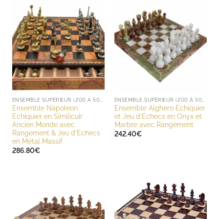
à
342.00€
ENSEMBLE SUPÉRIEUR (200 À 500 EUROS)
ENSEMBLE SUPÉRIEUR (200 À 500 EUROS)
Ensemble Napoleon
Ensemble Alghero Echiquier
Echiquier en Similicuir
et Jeu d’Echecs en Onyx et
Ancien Monde avec
Marbre avec Rangement
Rangement & Jeu d’Echecs
242.40
€
en Métal Massif
286.80
€