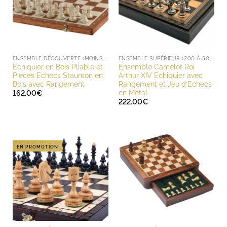
ENSEMBLE DÉCOUVERTE (MOINS DE 200 EUROS)
ENSEMBLE SUPÉRIEUR (200 À 500 EUROS)
Echiquier en Bois Pliable et
Ensemble Camelot Roi
Pieces Echecs Staunton en
Arthur XIV Echiquier avec
Bois avec Rangement
Rangement et Jeu d’Echecs
en Métal
162.00
€
222.00
€
EN PROMOTION