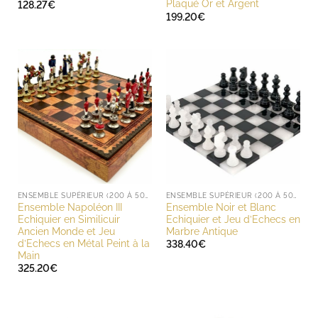
Plaqué Or et Argent
128.27
€
199.20
€
ENSEMBLE SUPÉRIEUR (200 À 500 EUROS)
ENSEMBLE SUPÉRIEUR (200 À 500 EUROS)
Ensemble Napoléon III
Ensemble Noir et Blanc
Echiquier en Similicuir
Echiquier et Jeu d’Echecs en
Ancien Monde et Jeu
Marbre Antique
d’Echecs en Métal Peint à la
338.40
€
Main
325.20
€