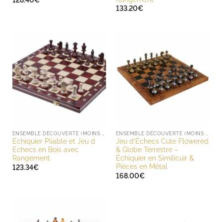
128.40
€
133.20
€
ENSEMBLE DÉCOUVERTE (MOINS DE 200 EUROS)
ENSEMBLE DÉCOUVERTE (MOINS DE 200 EUROS)
Echiquier Pliable et Jeu d
Jeu d’Échecs Cute Flowered
Echecs en Bois avec
& Globe Terrestre –
Rangement
Échiquier en Similicuir &
Pièces en Métal
123.34
€
168.00
€