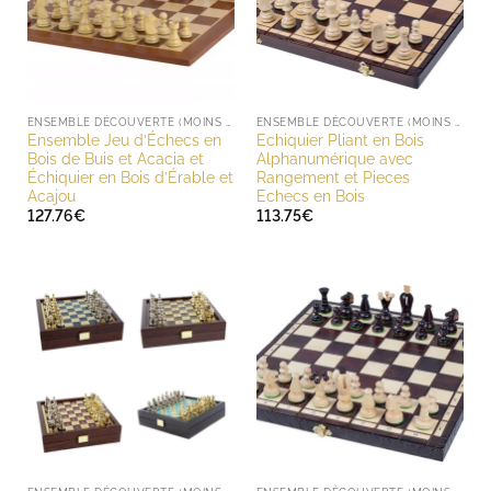
ENSEMBLE DÉCOUVERTE (MOINS DE 200 EUROS)
ENSEMBLE DÉCOUVERTE (MOINS DE 200 EUROS)
Ensemble Jeu d’Échecs en
Echiquier Pliant en Bois
Bois de Buis et Acacia et
Alphanumérique avec
Échiquier en Bois d’Érable et
Rangement et Pieces
Acajou
Echecs en Bois
127.76
€
113.75
€