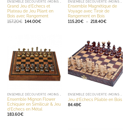
ENSEMBLE DÉCOUVERTE (MOINS DE 200 EUROS)
ENSEMBLE DÉCOUVERTE (MOINS DE 200 EUROS)
Grand Jeu d’Echecs et
Ensemble Magnétique de
Plateau de Jeu Pliant en
Voyage avec Tiroir de
Bois avec Rangement
Rangement en Bois
Le
Le
Plage
157.20
€
144.00
€
115.20
€
–
218.40
€
prix
prix
de
initial
actuel
prix :
était :
est :
115.20€
157.20€.
144.00€.
à
218.40€
ENSEMBLE DÉCOUVERTE (MOINS DE 200 EUROS)
ENSEMBLE DÉCOUVERTE (MOINS DE 200 EUROS)
Ensemble Mignon Flower
Jeu d’Echecs Pliable en Bois
Echiquier en Similicuir & Jeu
84.48
€
d’Echecs en Métal
183.60
€