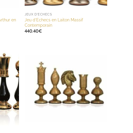
JEUX D'ECHECS
Arthur en
Jeu d’Echecs en Laiton Massif
Contemporain
440.40
€