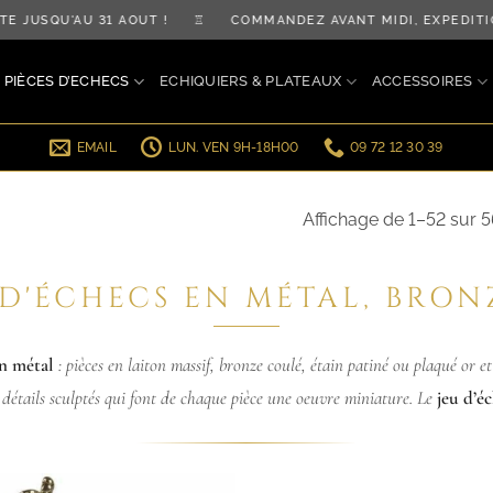
QU'AU 31 AOÛT ! ♖ COMMANDEZ AVANT MIDI, EXPÉDITION L
PIÈCES D’ECHECS
ECHIQUIERS & PLATEAUX
ACCESSOIRES
EMAIL
LUN. VEN 9H-18H00
09 72 12 30 39
Affichage de 1–52 sur 5
 D'ÉCHECS EN MÉTAL, BRON
en métal
: pièces en laiton massif, bronze coulé, étain patiné ou plaqué or 
s détails sculptés qui font de chaque pièce une oeuvre miniature. Le
jeu d’é