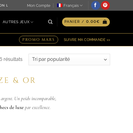
Mon Compte
Français
E JOUR MÊME ♖ OPTION GRAVURE PERSONNALISÉE SUR PLAQU
AUTRES JEUX
PANIER /
0.00
€
PROMO MARS
SUIVRE MA COMMANDE >>
Trié
6 résultats
par
popularité
ZE & OR
et argent. Un poids incomparable,
checs de luxe
par excellence.