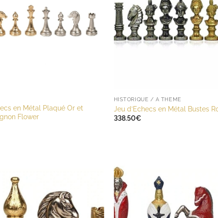
HISTORIQUE / A THÈME
ecs en Métal Plaqué Or et
Jeu d’Echecs en Métal Bustes R
ignon Flower
338.50
€