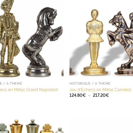
E / A THÈME
HISTORIQUE / A THÈME
hecs en Métal Grand Napoléon
Jeu d’Echecs en Métal Camelot
Plage
124.80
€
–
217.20
€
de
prix :
124.80€
à
217.20€