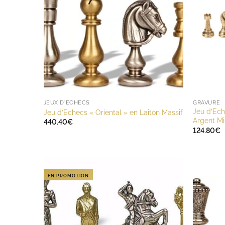
JEUX D'ECHECS
GRAVURE
Jeu d’Ech
Jeu d’Echecs « Oriental » en Laiton Massif
Argent M
440.40
€
124.80
€
EN PROMOTION