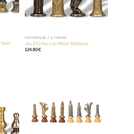
HISTORIQUE / A THÈME
a Main
Jeu d’Echecs en Métal Médiéval
124.80
€