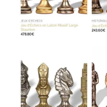
JEUX D'ECHECS
HISTORIQU
Jeu d’Echecs en Laiton Massif Large
Jeu d’Ech
Staunton
243.60
€
478.80
€