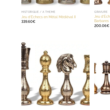
HISTORIQUE / A THÈME
GRAVURE
Jeu d’Ech
Jeu d’Echecs en Métal Médiéval II
Barbares
339.60
€
200.06
€