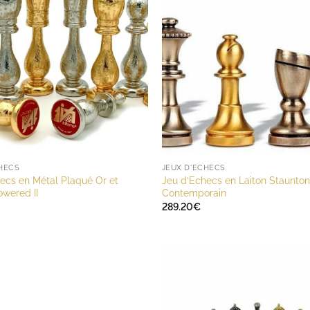
CHECS
JEUX D'ECHECS
ecs en Métal Plaqué Or et
Jeu d’Echecs en Laiton Staunton
owered II
Contemporain
289.20
€