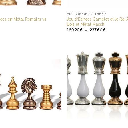
HISTORIQUE / A THÈME
ecs en Métal Romains vs
Jeu d’Echecs Camelot et le Roi 
Bois et Métal Massif
Plage
169.20
€
–
237.60
€
de
prix :
169.20€
à
237.60€