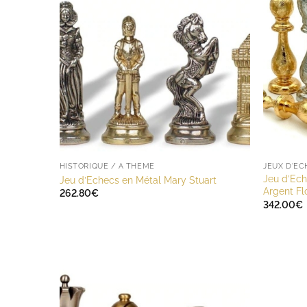
HISTORIQUE / A THÈME
JEUX D'E
Jeu d’Ech
Jeu d’Echecs en Métal Mary Stuart
Argent Fl
262.80
€
342.00
€