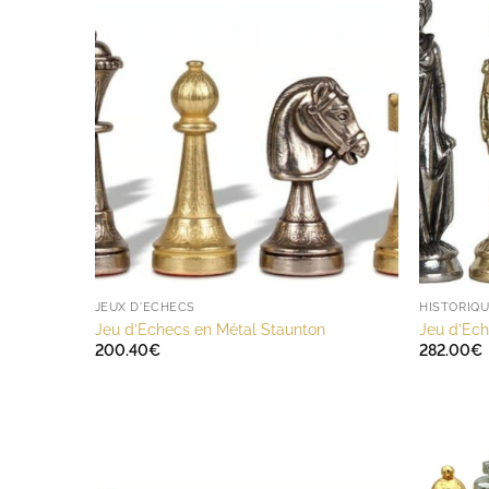
JEUX D'ECHECS
HISTORIQU
Jeu d’Echecs en Métal Staunton
Jeu d’Ec
200.40
€
282.00
€