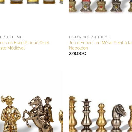
E / A THÈME
HISTORIQUE / A THÈME
ecs en Etain Plaqué Or et
Jeu d’Echecs en Métal Peint à l
ste Médiéval
Napoléon
228.00
€