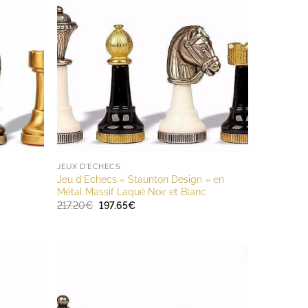
JEUX D'ECHECS
Jeu d’Echecs « Staunton Design » en
Métal Massif Laqué Noir et Blanc
Le
Le
217.20
€
197.65
€
prix
prix
initial
actuel
était :
est :
217.20€.
197.65€.