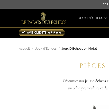
Passer
LIVRAISON OFFERTE JUS
au
contenu
JEUX D’ÉCHECS
AVIS CLIENTS ★★★★★
Accueil
/
Jeux d'Echecs
/
Jeux D'Échecs en Métal
PIÈCES
Découvrez nos
jeux d’échecs 
un éclat spectaculaire et de