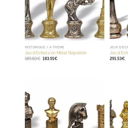
HISTORIQUE / A THÈME
JEUX D'E
Jeu d’Echecs en Métal Napoléon
Jeu d’Ec
Le
Le
189.60
€
183.91
€
291.53
€
prix
prix
initial
actuel
était :
est :
189.60€.
183.91€.