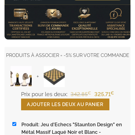
PRODUITS À ASSOCIER = -5% SUR VOTRE COMMANDE
+
€
Le
€
Le
Prix pour les deux:
342.85
325.71
prix
prix
AJOUTER LES DEUX AU PANIER
initial
actuel
était :
est :
Produit: Jeu d'Echecs "Staunton Design" en
342.85€.
325.71€.
Métal Massif Laqué Noir et Blanc
-