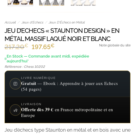
Accueil
/
Jeux d'Echecs
/
Jeux D'Échecs en Métal
JEU D’ECHECS « STAUNTON DESIGN » EN
MÉTAL MASSIF LAQUÉ NOIR ET BLANC
€
Le
€
Le
217.20
197.65
Note globale du site
prix
prix
En Stock — Commande avant midi, expédiée
aujourd'hui*
initial
actuel
Référence : Chess 10202
était :
est :
217.20€.
197.65€.
LIVRE NUMÉRIQUE
Gratuit
— Ebook : Apprendre à jouer aux Echecs
(54 pages)
LIVRAISON
Offerte dès 39 €
en France métropolitaine et en
Europe
Jeu d’échecs type Staunton en métal et en bois avec une