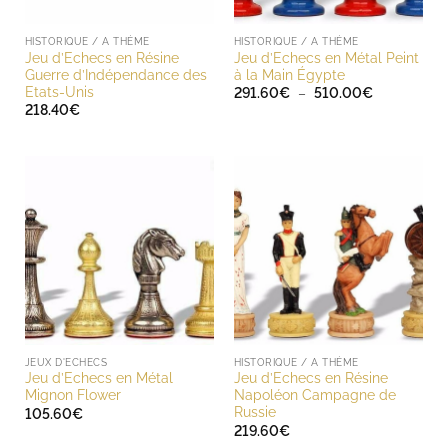
HISTORIQUE / A THÈME
HISTORIQUE / A THÈME
Jeu d’Echecs en Résine
Jeu d’Echecs en Métal Peint
Guerre d’Indépendance des
à la Main Égypte
Etats-Unis
Plage
291.60
€
–
510.00
€
de
218.40
€
prix :
291.60€
à
510.00€
JEUX D'ECHECS
HISTORIQUE / A THÈME
Jeu d’Echecs en Métal
Jeu d’Echecs en Résine
Mignon Flower
Napoléon Campagne de
Russie
105.60
€
219.60
€