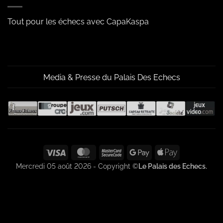
Tout pour les échecs avec CapaKaspa
Media & Presse du Palais Des Echecs
Visa
MasterCard
MasterCard
Google
Apple
2
Pay
Pay
Mercredi 05 août 2026 - Copyright ©
Le Palais des Echecs.