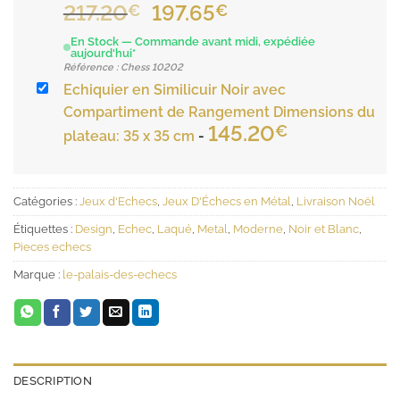
Le
Le
217.20
197.65
€
€
prix
prix
En Stock — Commande avant midi, expédiée
initial
actuel
aujourd'hui*
Référence : Chess 10202
était :
est :
Echiquier en Similicuir Noir avec
217.20€.
197.65€.
Compartiment de Rangement Dimensions du
145.20
€
plateau: 35 x 35 cm
-
Catégories :
Jeux d'Echecs
,
Jeux D'Échecs en Métal
,
Livraison Noël
Étiquettes :
Design
,
Echec
,
Laqué
,
Metal
,
Moderne
,
Noir et Blanc
,
Pieces echecs
Marque :
le-palais-des-echecs
DESCRIPTION