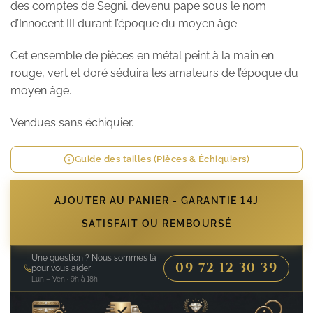
des comptes de Segni, devenu pape sous le nom
d’Innocent III durant l’époque du moyen âge.
Cet ensemble de pièces en métal peint à la main en
rouge, vert et doré séduira les amateurs de l’époque du
moyen âge.
Vendues sans échiquier.
Guide des tailles (Pièces & Échiquiers)
AJOUTER AU PANIER - GARANTIE 14J
SATISFAIT OU REMBOURSÉ
Une question ? Nous sommes là
09 72 12 30 39
pour vous aider
Lun – Ven · 9h à 18h