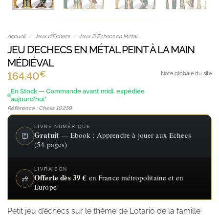
Accueil
/
Jeux d'Echecs
/
Jeux D'Échecs en Métal
JEU D’ECHECS EN MÉTAL PEINT À LA MAIN
MÉDIÉVAL
€
164.40
Note globale du site
En Stock — Commande avant midi, expédiée
aujourd'hui*
Référence : Chess 10259
LIVRE NUMÉRIQUE
Gratuit
— Ebook : Apprendre à jouer aux Echecs
(54 pages)
LIVRAISON
Offerte dès 39 €
en France métropolitaine et en
Europe
Petit jeu d’échecs sur le thème de Lotario de la famille