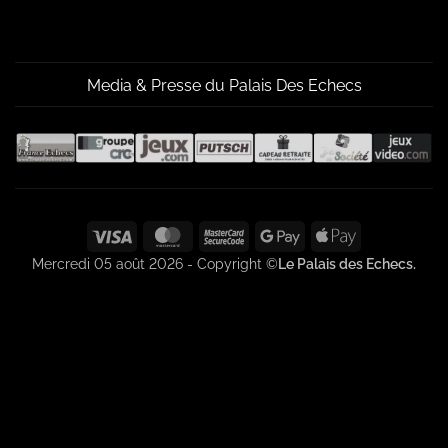
Media & Presse du Palais Des Echecs
Visa
MasterCard
MasterCard
Google
Apple
2
Pay
Pay
Mercredi 05 août 2026 - Copyright ©
Le Palais des Echecs.