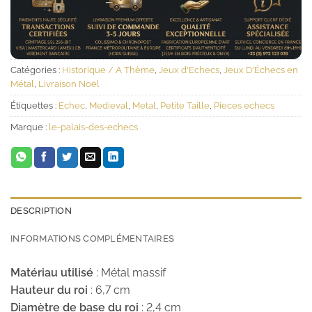
Catégories :
Historique / A Thème
,
Jeux d'Echecs
,
Jeux D'Échecs en
Métal
,
Livraison Noël
Étiquettes :
Echec
,
Medieval
,
Metal
,
Petite Taille
,
Pieces echecs
Marque :
le-palais-des-echecs
DESCRIPTION
INFORMATIONS COMPLÉMENTAIRES
Matériau utilisé
: Métal massif
Hauteur du roi
: 6,7 cm
Diamètre de base du roi
: 2,4 cm