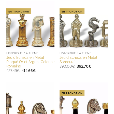
EN PROMOTION
EN PROMOTION
HISTORIQUE / A THÈME
HISTORIQUE / A THÈME
Jeu d’Echecs en Métal
Jeu d’Echecs en Métal
Plaqué Or et Argent Colonne
Samouraï
Romaine
Le
Le
390.00
€
362.70
€
prix
prix
Le
Le
427.49
€
414.66
€
initial
actuel
prix
prix
était :
est :
initial
actuel
390.00€.
362.70€.
était :
est :
427.49€.
414.66€.
EN PROMOTION