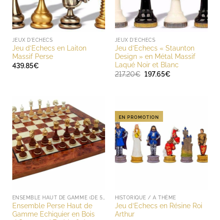
JEUX D'ECHECS
JEUX D'ECHECS
Jeu d’Echecs en Laiton
Jeu d’Echecs « Staunton
Massif Perse
Design » en Métal Massif
Laqué Noir et Blanc
439.85
€
Le
Le
217.20
€
197.65
€
prix
prix
initial
actuel
était :
est :
217.20€.
197.65€.
EN PROMOTION
ENSEMBLE HAUT DE GAMME (DE 500 À 1000 EUROS)
HISTORIQUE / A THÈME
Ensemble Perse Haut de
Jeu d’Echecs en Résine Roi
Gamme Echiquier en Bois
Arthur