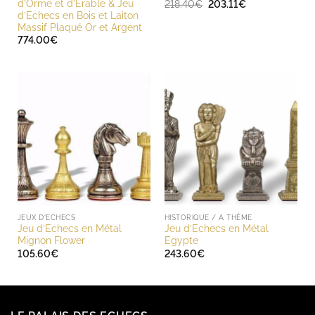
d’Orme et d’Erable & Jeu
Le
Le
218.40
€
203.11
€
prix
prix
d’Echecs en Bois et Laiton
initial
actuel
Massif Plaqué Or et Argent
était :
est :
774.00
€
218.40€.
203.11€.
JEUX D'ECHECS
HISTORIQUE / A THÈME
Jeu d’Echecs en Métal
Jeu d’Echecs en Métal
Mignon Flower
Egypte
105.60
€
243.60
€