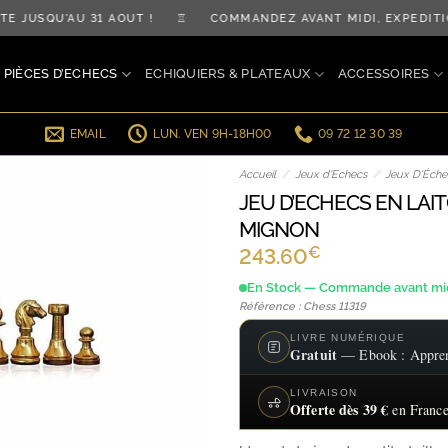
JUSQU'AU 31 AOÛT ! ♖ COMMANDEZ AVANT MIDI, EXPÉDITIO
PIÈCES D’ECHECS
ECHIQUIERS & PLATEAUX
ACCESSOIRES
EMAIL
LUN. VEN 9H-18H00
09 72 12 30 39
Accueil
/
Jeux d'Echecs
/
Jeux D'Éche
JEU D’ECHECS EN LAI
MIGNON
€
243.60
En Stock — Commande avant midi
Référence : Chess 11319
LIVRE NUMÉRIQUE
Gratuit
— Ebook : Apprend
LIVRAISON
Offerte dès 39 €
en France