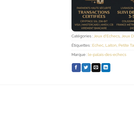
Catégories :
Jeux d'Echecs
,
Jeux D
Étiquettes :
Echec
,
Laiton
,
Petite Ta
Marque :
le-palais-des-echecs