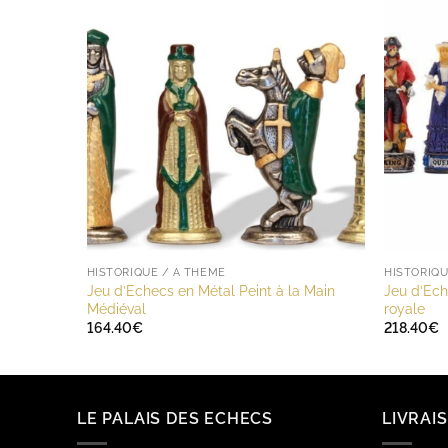
HISTORIQUE / A THÈME
HISTORIQU
Jeu d’Echecs en Métal Peint à la Main
Jeu d’Ech
Médiéval
royale
164.40
€
218.40
€
LE PALAIS DES ECHECS
LIVRAI