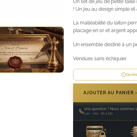
Un set de jeu de petite taille
! Un jeu au design simple et
La malléabilité du laiton pe
placage en or et argent app
Un ensemble destiné à un pet
Vendues sans échiquier.
Guide
AJOUTER AU PANIER 
Une question ? Nous sommes là
Lun – Ven · 9h à 18h