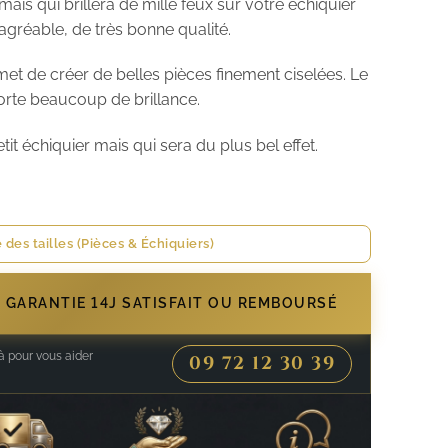
 mais qui brillera de mille feux sur votre échiquier
 agréable, de très bonne qualité.
rmet de créer de belles pièces finement ciselées. Le
orte beaucoup de brillance.
it échiquier mais qui sera du plus bel effet.
 des tailles (Pièces & Échiquiers)
- GARANTIE 14J SATISFAIT OU REMBOURSÉ
 pour vous aider
09 72 12 30 39