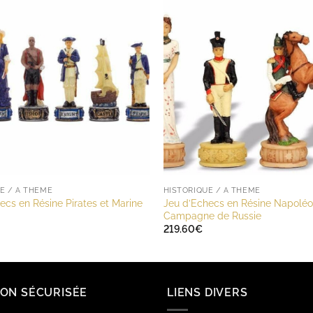
E / A THÈME
HISTORIQUE / A THÈME
ecs en Résine Pirates et Marine
Jeu d’Echecs en Résine Napolé
Campagne de Russie
219.60
€
SON SÉCURISÉE
LIENS DIVERS