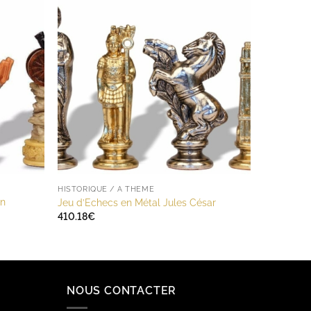
HISTORIQUE / A THÈME
on
Jeu d’Echecs en Métal Jules César
410.18
€
NOUS CONTACTER