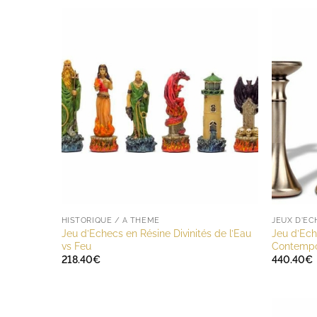
HISTORIQUE / A THÈME
JEUX D'E
Jeu d’Echecs en Résine Divinités de l’Eau
Jeu d’Ech
vs Feu
Contempo
218.40
€
440.40
€