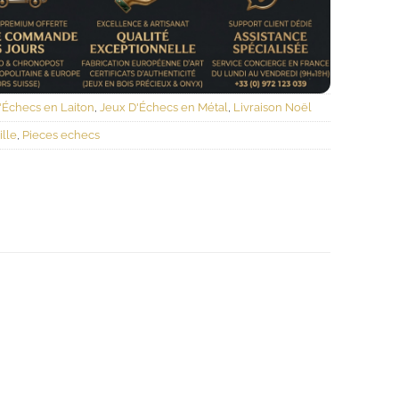
'Échecs en Laiton
,
Jeux D'Échecs en Métal
,
Livraison Noël
ille
,
Pieces echecs