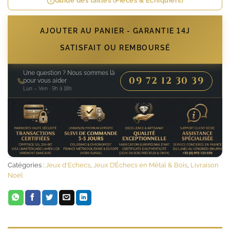
Guide des tailles (Pièces & Échiquiers)
AJOUTER AU PANIER - GARANTIE 14J
SATISFAIT OU REMBOURSÉ
Une question ? Nous sommes là
09 72 12 30 39
pour vous aider
Lun – Ven · 9h à 18h
Catégories :
Jeux d'Echecs
,
Jeux D’Échecs en Métal & Bois
,
Livraison
Noël