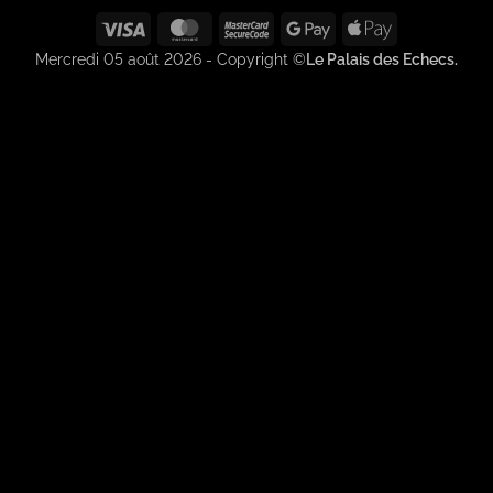
Visa
MasterCard
MasterCard
Google
Apple
2
Pay
Pay
Mercredi 05 août 2026 - Copyright ©
Le Palais des Echecs.