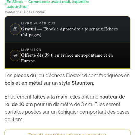
En Stock — Commande avant midi, expédiée
aujourd'hui*
Référence : Chess 22260
LIVRE NUMÉRIQUE
Gratuit
— Ebook : Apprendre à jouer aux Echecs
(54 pages)
LIVRAISON
Offerte dès 39 €
en France métropolitaine et en
Europe
Les
pièces
du jeu d’échecs Flowered sont fabriquées en
bois et en métal sur un style Staunton
.
Entièrement
faites à la main
, elles ont une
hauteur de
roi de 10 cm
pour un diamètre de 3 cm. Elles seront
parfaites posées sur un échiquier comportant des cases
de 4 cm.