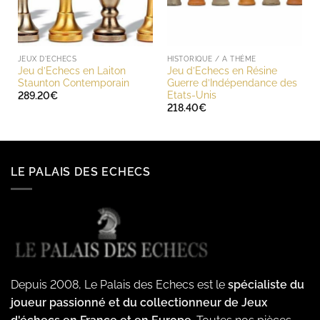
JEUX D'ECHECS
HISTORIQUE / A THÈME
Jeu d’Echecs en Laiton
Jeu d’Echecs en Résine
Staunton Contemporain
Guerre d’Indépendance des
Etats-Unis
289.20
€
218.40
€
LE PALAIS DES ECHECS
Depuis 2008, Le Palais des Echecs est le
spécialiste du
joueur passionné et du collectionneur de Jeux