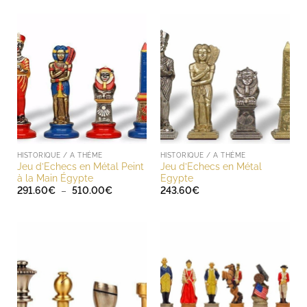
HISTORIQUE / A THÈME
HISTORIQUE / A THÈME
Jeu d’Echecs en Métal Peint
Jeu d’Echecs en Métal
à la Main Égypte
Egypte
Plage
291.60
€
–
510.00
€
243.60
€
de
prix :
291.60€
à
510.00€