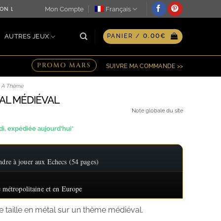
Mon Compte
Français
N LE JOUR MÊME ♖ OPTION GRAVURE PERSONNALISÉE SUR P
AUTRES JEUX
PANIER /
0.00
€
PROMO MARS
SUIVRE MA COMMANDE >>
/ A Thème
AL MÉDIÉVAL
Note globale du site
, expédiée aujourd'hui*
re à jouer aux Echecs (54 pages)
 métropolitaine et en Europe
te taille en métal sur un thème médiéval.