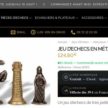
JUSQU'AU 31 AOÛT ! ♖ COMMANDEZ AVANT MIDI, EXPÉDITIO
PIÈCES D’ECHECS
ECHIQUIERS & PLATEAUX
ACCESSOIRES
EMAIL
LUN. VEN 9H-18H00
09 72 12 30 39
Accueil
/
Jeux d'Echecs
/
Historique 
JEU D’ECHECS EN MÉT
€
124.80
En Stock — Commande avant midi
Référence : Chess 15702
LIVRE NUMÉRIQUE
Gratuit
— Ebook : Apprend
LIVRAISON
Offerte dès 39 €
en France
Un jeu d’échecs de très peti