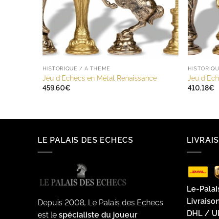
HISTORIQUE / A THÈME
HISTORIQU
Jeu d’Echecs en Métal Renaissance
Jeu d’Ech
459.60
€
410.18
€
LE PALAIS DES ECHECS
LIVRAI
Le-Palai
Livraiso
Depuis 2008, Le Palais des Echecs
DHL / U
est le
spécialiste du joueur