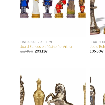
HISTORIQUE / A THÈME
JEUX D'E
Jeu d’Echecs en Résine Roi Arthur
Jeu d’Ec
Le
Le
218.40
€
203.11
€
105.60
€
prix
prix
initial
actuel
était :
est :
218.40€.
203.11€.