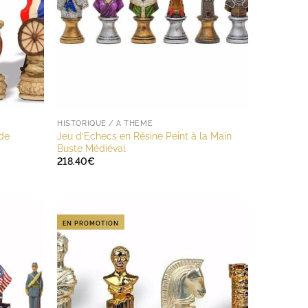
HISTORIQUE / A THÈME
 de
Jeu d’Echecs en Résine Peint à la Main
Buste Médiéval
218.40
€
EN PROMOTION