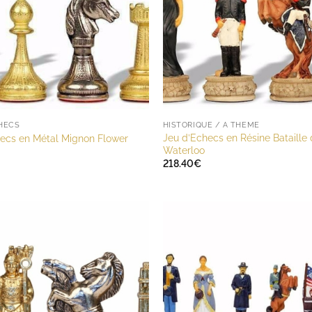
CHECS
HISTORIQUE / A THÈME
Jeu d’Echecs en Résine Bataille
hecs en Métal Mignon Flower
Waterloo
218.40
€