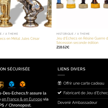
E / A THÈME
HISTORIQUE / A THÈME
Jeu d’Echecs en Résine Guerre 
ecs en Métal Jules César
Sécession seconde édition
218.62
€
SON SÉCURISÉE
LIENS DIVERS
Offrir une carte cadeau
Fabricant de Jeu d'Echec
s-Des-Echecs.fr assure la
n
en France & en Europe
via
Devenir Ambassadeur
PS / Chronopost.