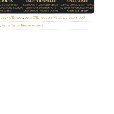
,
Jeux d'Echecs
,
Jeux D'Échecs en Métal
,
Livraison Noël
,
Petite Taille
,
Pieces echecs