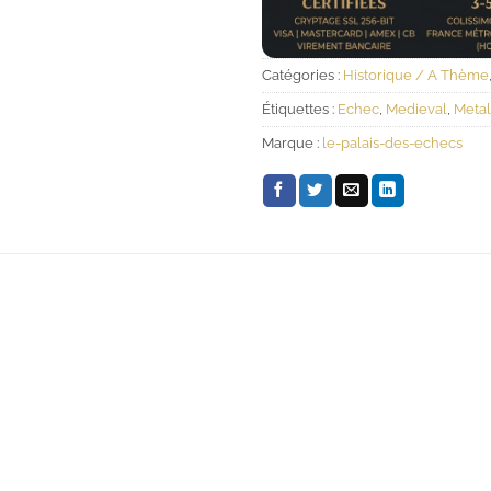
Catégories :
Historique / A Thème
Étiquettes :
Echec
,
Medieval
,
Metal
Marque :
le-palais-des-echecs