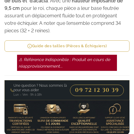
de buis et d’acacia
. Avec une
hauteur imposante de
9,5 cm
pour le roi, chaque pièce a leur base feutrée
assurant un déplacement fluide tout en protégeant
votre échiquier. A noter que l’ensemble comprend 34
pieces (32 + 2 reines).
Guide des tailles (Pièces & Échiquiers)
⚠ Référence Indisponible : Produit en cours de
réapprovisionnement...
Une question ? Nous sommes là
09 72 12 30 39
pour vous aider
Lun – Ven · 9h à 18h