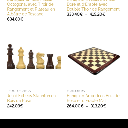
Octogonal avec Tiroir de
Doré et d’Erable avec
Rangement et Plateau en
Double Tiroir de Rangement
Albâtre de Toscane
Plage
338.40
€
–
415.20
€
de
634.80
€
prix :
338.40€
à
415.20€
JEUX D'ECHECS
ECHIQUIERS
Jeu d’Echecs Staunton en
Echiquier Arrondi en Bois de
Bois de Rose
Rose et d’Erable Mat
Plage
242.09
€
264.00
€
–
313.20
€
de
prix :
264.00€
à
313.20€