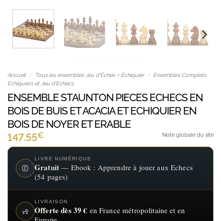
Accueil
/
Tous les ensembles Jeu d’Échec + Échiquier
/
Ensembles Complets
Echiquiers et Jeu d'Echecs
ENSEMBLE STAUNTON PIECES ECHECS EN
BOIS DE BUIS ET ACACIA ET ECHIQUIER EN
BOIS DE NOYER ET ERABLE
€
147.55
Note globale du site
LIVRE NUMÉRIQUE
Gratuit
— Ebook : Apprendre à jouer aux Echecs
(54 pages)
LIVRAISON
Offerte dès 39 €
en France métropolitaine et en
Europe