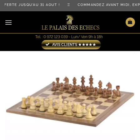
Passer
FERTE JUSQU'AU 31 AOÛT ! ♖ COMMANDEZ AVANT MIDI, EX
au
contenu
Tel. : 0 972 123 039 - Lun/ Ven 9h à 18h
AVIS CLIENTS ★★★★★