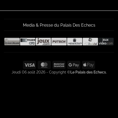
Media & Presse du Palais Des Echecs
Visa
MasterCard
MasterCard
Google
Apple
2
Pay
Pay
Jeudi 06 août 2026 - Copyright ©
Le Palais des Echecs.