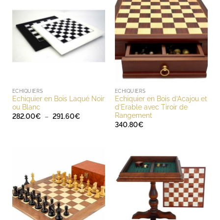
ECHIQUIERS
ECHIQUIERS
Echiquier en Bois Laqué Noir
Echiquier en Bois d’Acajou et
ou Blanc
d’Erable avec Tiroir de
Rangement
Plage
282.00
€
–
291.60
€
de
340.80
€
prix :
282.00€
à
291.60€