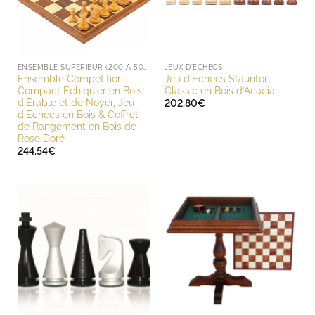
ENSEMBLE SUPÉRIEUR (200 À 500 EUROS)
JEUX D'ECHECS
Ensemble Competition
Jeu d’Echecs Staunton
Compact Echiquier en Bois
Classic en Bois d’Acacia
d’Erable et de Noyer, Jeu
202.80
€
d’Echecs en Bois & Coffret
de Rangement en Bois de
Rose Doré
244.54
€