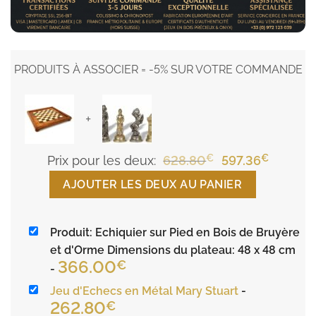
PRODUITS À ASSOCIER = -5% SUR VOTRE COMMANDE
+
€
Le
€
Le
Prix pour les deux:
628.80
597.36
prix
prix
AJOUTER LES DEUX AU PANIER
initial
actuel
était :
est :
Produit: Echiquier sur Pied en Bois de Bruyère
628.80€.
597.36€
et d'Orme Dimensions du plateau: 48 x 48 cm
366.00
€
-
Jeu d'Echecs en Métal Mary Stuart
-
262.80
€