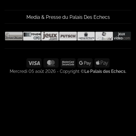
Media & Presse du Palais Des Echecs
Visa
MasterCard
MasterCard
Google
Apple
2
Pay
Pay
Mercredi 05 août 2026 - Copyright ©
Le Palais des Echecs.