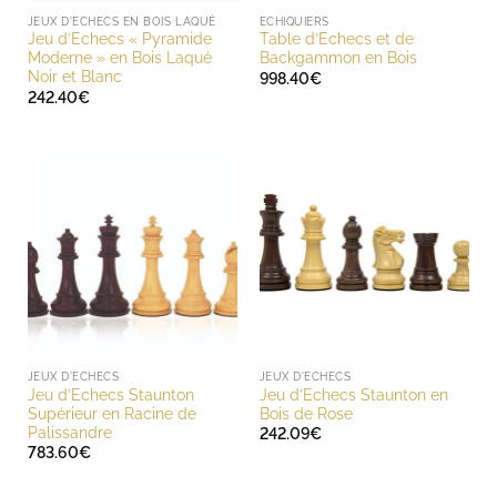
JEUX D'ECHECS EN BOIS LAQUÉ
ECHIQUIERS
Jeu d’Echecs « Pyramide
Table d’Echecs et de
Moderne » en Bois Laqué
Backgammon en Bois
Noir et Blanc
998.40
€
242.40
€
JEUX D'ECHECS
JEUX D'ECHECS
Jeu d’Echecs Staunton
Jeu d’Echecs Staunton en
Supérieur en Racine de
Bois de Rose
Palissandre
242.09
€
783.60
€