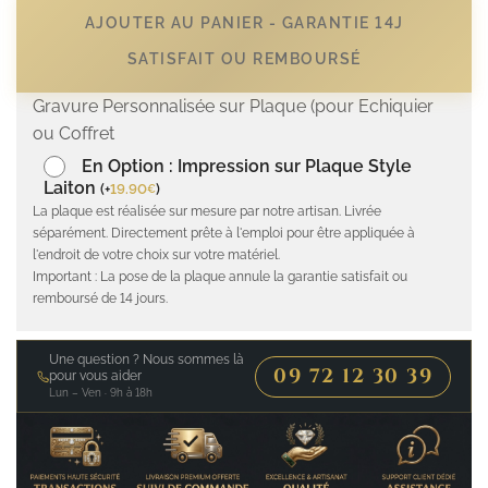
AJOUTER AU PANIER - GARANTIE 14J
SATISFAIT OU REMBOURSÉ
Gravure Personnalisée sur Plaque (pour Echiquier
ou Coffret
En Option : Impression sur Plaque Style
Laiton
(
+
19.90
)
€
La plaque est réalisée sur mesure par notre artisan. Livrée
séparément. Directement prête à l'emploi pour être appliquée à
l'endroit de votre choix sur votre matériel.
Important : La pose de la plaque annule la garantie satisfait ou
remboursé de 14 jours.
Une question ? Nous sommes là
09 72 12 30 39
pour vous aider
Lun – Ven · 9h à 18h