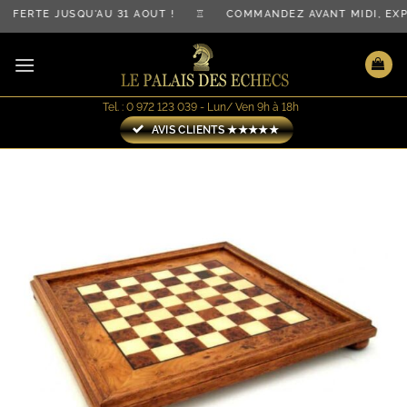
Passer
FERTE JUSQU'AU 31 AOÛT ! ♖ COMMANDEZ AVANT MIDI, EXP
au
contenu
Tel. : 0 972 123 039 - Lun/ Ven 9h à 18h
AVIS CLIENTS ★★★★★