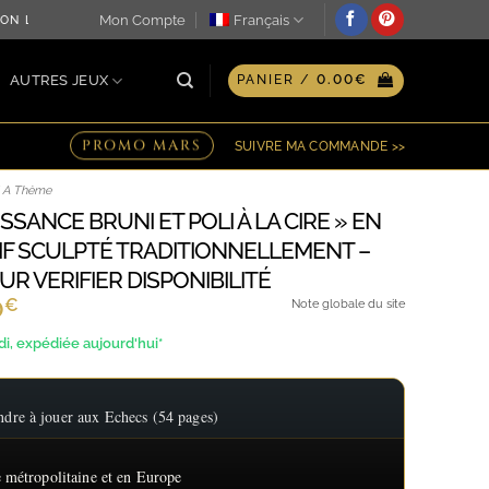
Mon Compte
Français
 LE JOUR MÊME ♖ OPTION GRAVURE PERSONNALISÉE SUR PLA
AUTRES JEUX
PANIER /
0.00
€
PROMO MARS
SUIVRE MA COMMANDE >>
/ A Thème
SSANCE BRUNI ET POLI À LA CIRE » EN
IF SCULPTÉ TRADITIONNELLEMENT –
 VERIFIER DISPONIBILITÉ
€
Plage
0
Note globale du site
de
, expédiée aujourd'hui*
prix :
1,688.40€
re à jouer aux Echecs (54 pages)
à
2,157.60€
 métropolitaine et en Europe