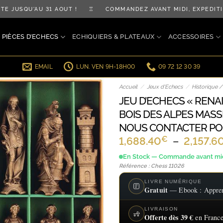
SQU'AU 31 AOÛT ! ♖ COMMANDEZ AVANT MIDI, EXPÉDITION
PIÈCES D’ECHECS
ECHIQUIERS & PLATEAUX
ACCESSOIRES
EMAIL
LUN. VEN 9H-18H00
09 72 12 30 39
Accueil
/
Jeux d'Echecs
/
Historique 
JEU D’ECHECS « RENAI
BOIS DES ALPES MASS
NOUS CONTACTER POUR
€
1,688.40
–
2,157.6
En Stock — Commande avant midi
Référence : Chess 11026
LIVRE NUMÉRIQUE
Gratuit
— Ebook : Apprend
LIVRAISON
Offerte dès 39 €
en France