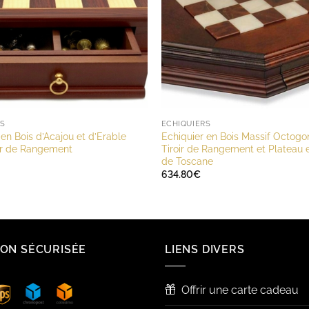
RS
ECHIQUIERS
 en Bois d’Acajou et d’Erable
Echiquier en Bois Massif Octogo
ir de Rangement
Tiroir de Rangement et Plateau 
de Toscane
634.80
€
SON SÉCURISÉE
LIENS DIVERS
Offrir une carte cadeau