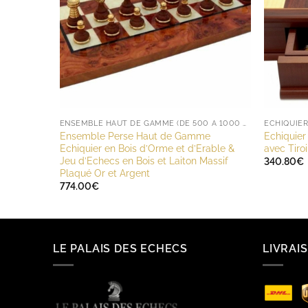
ENSEMBLE HAUT DE GAMME (DE 500 À 1000 EUROS)
ECHIQUIE
Ensemble Perse Haut de Gamme
Echiquier
Echiquier en Bois d’Orme et d’Erable &
avec Tiro
Jeu d’Echecs en Bois et Laiton Massif
340.80
€
Plaqué Or et Argent
774.00
€
LE PALAIS DES ECHECS
LIVRAI