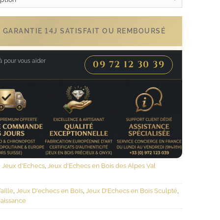
- GARANTIE 14J SATISFAIT OU REMBOURSÉ
 pour vous aider
09 72 12 30 39
,
Jeux d'Echecs
,
Jeux d'Echecs en Bois des Alpes Val
aille
,
Jeux D'echecs en Bois
,
Jeux D'Echecs en Bois Sculpté
,
aissance