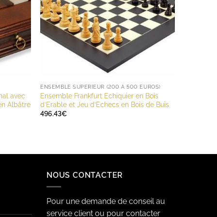
ENSEMBLE SUPÉRIEUR (200 À 500 EUROS)
nal avec
Ensemble Frankfurt Echiquier en Bois
en Albâtre
d’Erable et Jeu d’Echecs en Bois de Buis
496.43
€
NOUS CONTACTER
Pour une demande de conseil au
service client ou pour contacter