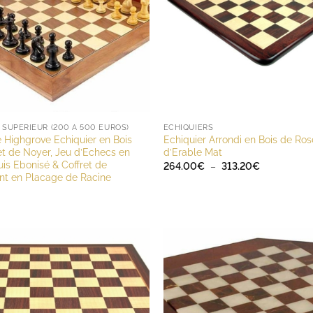
SUPÉRIEUR (200 À 500 EUROS)
ECHIQUIERS
Highgrove Echiquier en Bois
Echiquier Arrondi en Bois de Ros
et de Noyer, Jeu d’Echecs en
d’Erable Mat
uis Ebonisé & Coffret de
Plage
264.00
€
–
313.20
€
de
t en Placage de Racine
prix :
264.00€
à
313.20€