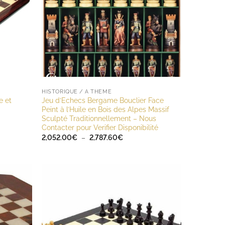
HISTORIQUE / A THÈME
e et
Jeu d’Echecs Bergame Bouclier Face
Peint à l’Huile en Bois des Alpes Massif
Sculpté Traditionnellement – Nous
Contacter pour Verifier Disponibilité
Plage
2,052.00
€
–
2,787.60
€
de
prix :
2,052.00€
à
2,787.60€