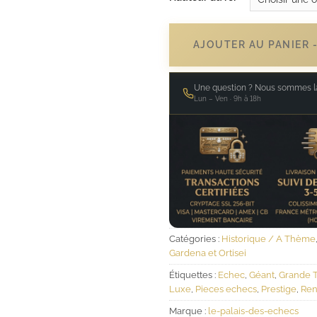
AJOUTER AU PANIER 
Une question ? Nous sommes là
Lun – Ven · 9h à 18h
Catégories :
Historique / A Thème
Gardena et Ortisei
Étiquettes :
Echec
,
Géant
,
Grande T
Luxe
,
Pieces echecs
,
Prestige
,
Ren
Marque :
le-palais-des-echecs