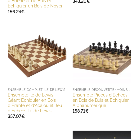
d’Ébène et de Buis et
343.20
€
Echiquier en Bois de Noyer
156.24
€
ENSEMBLE COMPLET ILE DE LEWIS
ENSEMBLE DÉCOUVERTE (MOINS DE 200 EUROS)
Ensemble Ile de Lewis
Ensemble Pieces d’Echecs
Géant Echiquier en Bois
en Bois de Buis et Echiquier
d’Erable et d’Acajou et Jeu
Alphanumérique
d’Echecs Ile de Lewis
158.71
€
357.07
€