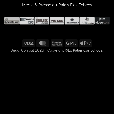
Media & Presse du Palais Des Echecs
Visa
MasterCard
MasterCard
Google
Apple
2
Pay
Pay
Jeudi 06 août 2026 - Copyright ©
Le Palais des Echecs.