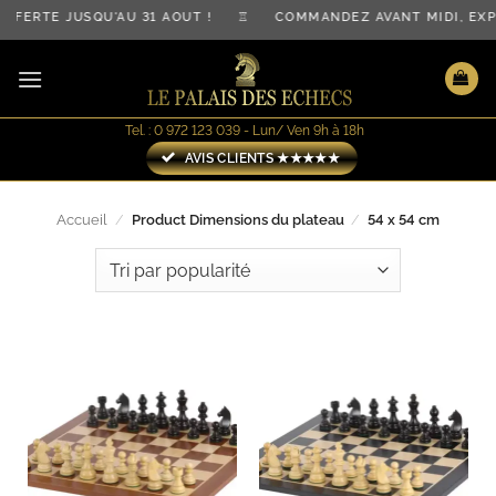
Passer
OFFERTE JUSQU'AU 31 AOÛT ! ♖ COMMANDEZ AVANT MIDI, E
au
contenu
Tel. : 0 972 123 039 - Lun/ Ven 9h à 18h
AVIS CLIENTS ★★★★★
Accueil
/
Product Dimensions du plateau
/
54 x 54 cm