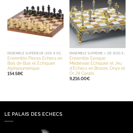
ENSEMBLE SUPÉRIEUR (200 À 500 EUROS)
ENSEMBLE SUPREME (+ DE 1000 EUROS)
Ensemble Pieces Echecs en
Ensemble Epoque
Bois de Buis et Echiquier
Médiévale Echiquier et Jeu
Alphanumérique
d’Echecs en Bronze, Onyx et
Or 24 Carats
154.58
€
9,216.00
€
LE PALAIS DES ECHECS