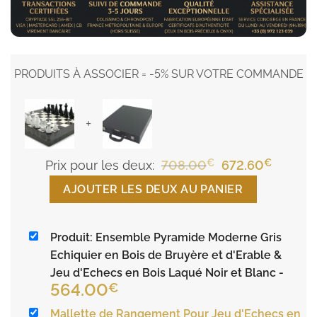
PRODUITS À ASSOCIER = -5% SUR VOTRE COMMANDE
+
€
Le
€
Le
Prix pour les deux:
708.00
672.60
prix
prix
AJOUTER LES DEUX AU PANIER
initial
actuel
était :
est :
Produit: Ensemble Pyramide Moderne Gris
708.00€.
672.60€
Echiquier en Bois de Bruyère et d'Erable &
Jeu d'Echecs en Bois Laqué Noir et Blanc
-
564.00
€
Mallette de Rangement Pour Jeu d'Echecs en