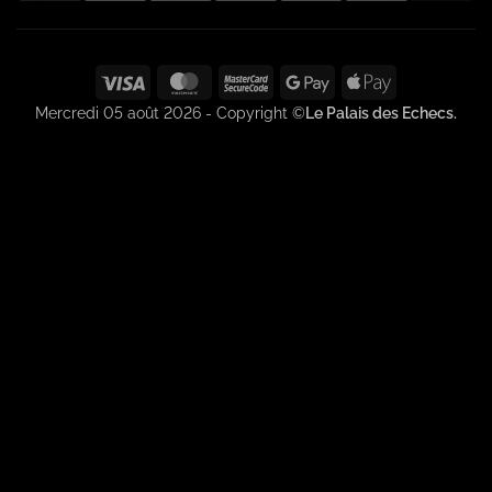
Visa
MasterCard
MasterCard
Google
Apple
2
Pay
Pay
Mercredi 05 août 2026 - Copyright ©
Le Palais des Echecs.