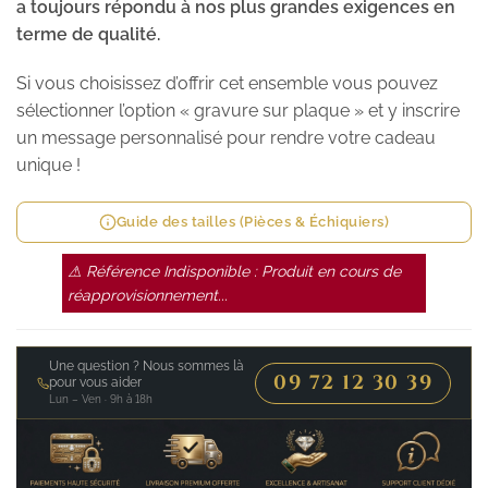
a toujours répondu à nos plus grandes exigences en
terme de qualité.
Si vous choisissez d’offrir cet ensemble vous pouvez
sélectionner l’option « gravure sur plaque » et y inscrire
un message personnalisé pour rendre votre cadeau
unique !
Guide des tailles (Pièces & Échiquiers)
⚠ Référence Indisponible : Produit en cours de
réapprovisionnement...
Une question ? Nous sommes là
09 72 12 30 39
pour vous aider
Lun – Ven · 9h à 18h