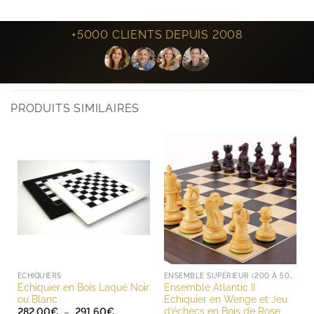
+5000 CLIENTS DEPUIS 2008
PRODUITS SIMILAIRES
ECHIQUIERS
ENSEMBLE SUPÉRIEUR (200 À 500 EUROS)
Echiquier en Bois Laqué Noir
Ensemble Atlantic II
ou Blanc
Echiquier en Wenge et Jeu
d’échecs en Bois de Rose
Plage
282.00
€
–
291.60
€