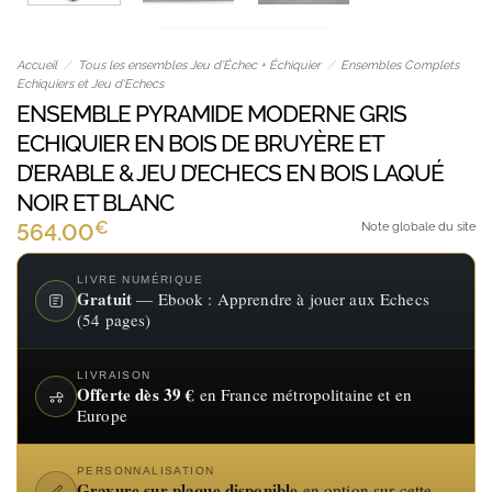
Accueil
/
Tous les ensembles Jeu d’Échec + Échiquier
/
Ensembles Complets
Echiquiers et Jeu d'Echecs
ENSEMBLE PYRAMIDE MODERNE GRIS
ECHIQUIER EN BOIS DE BRUYÈRE ET
D’ERABLE & JEU D’ECHECS EN BOIS LAQUÉ
NOIR ET BLANC
€
564.00
Note globale du site
LIVRE NUMÉRIQUE
Gratuit
— Ebook : Apprendre à jouer aux Echecs
(54 pages)
LIVRAISON
Offerte dès 39 €
en France métropolitaine et en
Europe
PERSONNALISATION
Gravure sur plaque disponible
en option sur cette