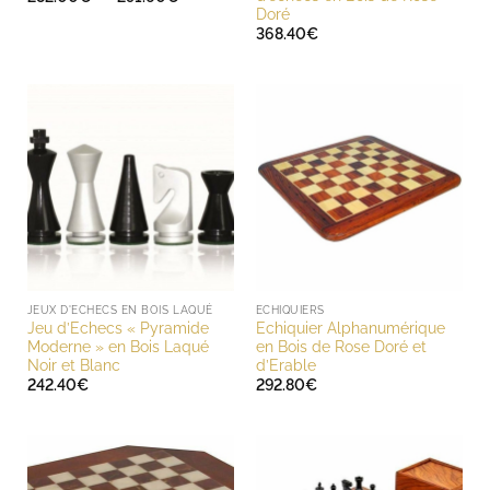
de
Doré
prix :
368.40
€
282.00€
à
291.60€
JEUX D'ECHECS EN BOIS LAQUÉ
ECHIQUIERS
Jeu d’Echecs « Pyramide
Echiquier Alphanumérique
Moderne » en Bois Laqué
en Bois de Rose Doré et
Noir et Blanc
d’Erable
242.40
€
292.80
€