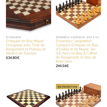
ECHIQUIERS
ENSEMBLE SUPÉRIEUR (200 À 500 EUROS)
Echiquier en Bois Massif
Ensemble Competition
Octogonal avec Tiroir de
Compact Echiquier en Bois
Rangement et Plateau en
d’Erable et de Noyer, Jeu
Albâtre de Toscane
d’Echecs en Bois & Coffret
de Rangement en Bois de
634.80
€
Rose Doré
244.54
€
EN PROMOTION