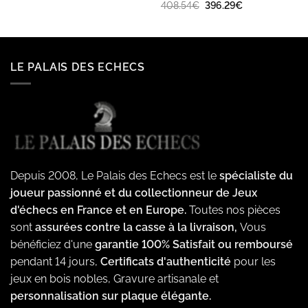
Le
Le
408.54
€
396.29
€
prix
prix
initial
actuel
était :
est :
408.54€.
396.29€.
LE PALAIS DES ECHECS
Depuis 2008, Le Palais des Echecs est le
spécialiste du
joueur passionné et du collectionneur de Jeux
d'échecs en France et en Europe.
Toutes nos pièces
sont
assurées contre la casse à la livraison,
Vous
bénéficiez d'une
garantie 100% Satisfait ou remboursé
pendant 14 jours,
Certificats d'authenticité
pour les
jeux en bois nobles, Gravure artisanale et
personnalisation sur plaque élégante.