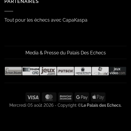
PARTENAIRES
Tout pour les échecs avec CapaKaspa
Media & Presse du Palais Des Echecs
Visa
MasterCard
MasterCard
Google
Apple
2
Pay
Pay
Mercredi 05 août 2026 - Copyright ©
Le Palais des Echecs.