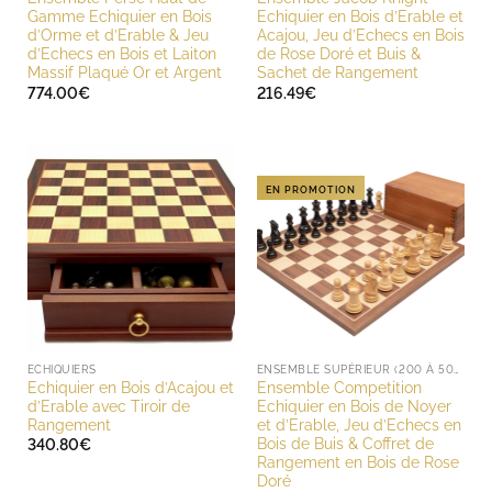
Gamme Echiquier en Bois
Echiquier en Bois d’Erable et
d’Orme et d’Erable & Jeu
Acajou, Jeu d’Echecs en Bois
d’Echecs en Bois et Laiton
de Rose Doré et Buis &
Massif Plaqué Or et Argent
Sachet de Rangement
774.00
€
216.49
€
EN PROMOTION
ECHIQUIERS
ENSEMBLE SUPÉRIEUR (200 À 500 EUROS)
Echiquier en Bois d’Acajou et
Ensemble Competition
d’Erable avec Tiroir de
Echiquier en Bois de Noyer
Rangement
et d’Erable, Jeu d’Echecs en
Bois de Buis & Coffret de
340.80
€
Rangement en Bois de Rose
Doré