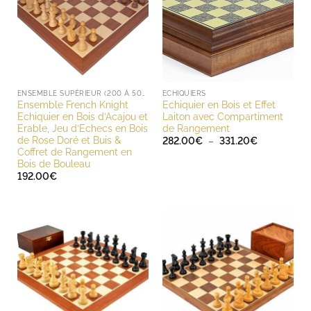
ENSEMBLE SUPÉRIEUR (200 À 500 EUROS)
ECHIQUIERS
Ensemble French Knight
Echiquier en Bois et Effet
Echiquier en Bois d’Acajou et
Laiton avec Compartiment
Erable, Jeu d’Echecs en Bois
de Rangement
de Rose Doré et Buis &
Plage
282.00
€
–
331.20
€
de
Coffret de Rangement en
prix :
Bois de Bouleau
282.00€
192.00
€
à
331.20€