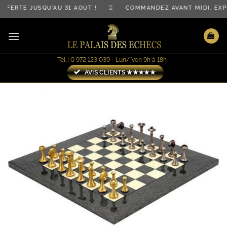
Passer
FERTE JUSQU'AU 31 AOÛT ! ♖ COMMANDEZ AVANT MIDI, EXP
au
contenu
Tel. : 0 972 123 039 - Lun/ Ven 9h à 18h
AVIS CLIENTS ★★★★★