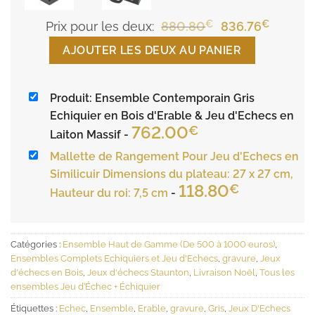
€
Le
€
Le
Prix pour les deux:
880.80
836.76
prix
prix
AJOUTER LES DEUX AU PANIER
initial
actuel
était :
est :
Produit: Ensemble Contemporain Gris
880.80€.
836.76€
Echiquier en Bois d'Erable & Jeu d'Echecs en
762.00
€
Laiton Massif
-
Mallette de Rangement Pour Jeu d'Echecs en
Similicuir Dimensions du plateau: 27 x 27 cm,
118.80
€
Hauteur du roi: 7,5 cm
-
Catégories :
Ensemble Haut de Gamme (De 500 à 1000 euros)
,
Ensembles Complets Echiquiers et Jeu d'Echecs
,
gravure
,
Jeux
d'échecs en Bois
,
Jeux d'échecs Staunton
,
Livraison Noël
,
Tous les
ensembles Jeu d’Échec + Échiquier
Étiquettes :
Echec
,
Ensemble
,
Erable
,
gravure
,
Gris
,
Jeux D'Echecs