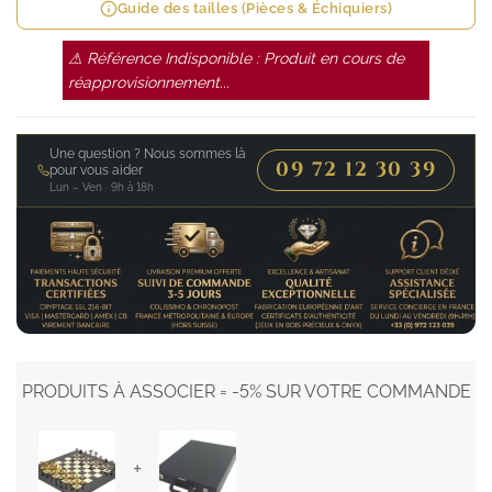
Guide des tailles (Pièces & Échiquiers)
⚠ Référence Indisponible : Produit en cours de
réapprovisionnement...
Une question ? Nous sommes là
09 72 12 30 39
pour vous aider
Lun – Ven · 9h à 18h
PRODUITS À ASSOCIER = -5% SUR VOTRE COMMANDE
+