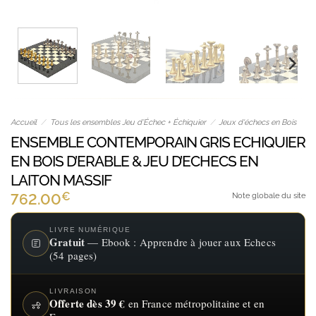
Accueil
/
Tous les ensembles Jeu d’Échec + Échiquier
/
Jeux d'échecs en Bois
ENSEMBLE CONTEMPORAIN GRIS ECHIQUIER
EN BOIS D’ERABLE & JEU D’ECHECS EN
LAITON MASSIF
€
762.00
Note globale du site
LIVRE NUMÉRIQUE
Gratuit
— Ebook : Apprendre à jouer aux Echecs
(54 pages)
LIVRAISON
Offerte dès 39 €
en France métropolitaine et en