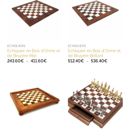
ECHIQUIERS
ECHIQUIERS
Echiquier en Bois d’Orme et
Echiquier en Bois d’Orme et
de Bruyère Mat
de Bruyère Brillant
Plage
Plage
243.60
€
–
411.60
€
512.40
€
–
536.40
€
de
de
prix :
prix :
243.60€
512.40€
à
à
411.60€
536.40€