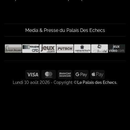
Media & Presse du Palais Des Echecs
Visa
MasterCard
MasterCard
Google
Apple
2
Pay
Pay
Lundi 10 août 2026 - Copyright ©
Le Palais des Echecs.