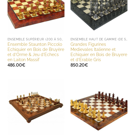
ENSEMBLE SUPÉRIEUR (200 À 500 EUROS)
ENSEMBLE HAUT DE GAMME (DE 500 À 1000 EUROS)
Ensemble Staunton Piccolo
Grandes Figurines
Echiquier en Bois de Bruyère
Medievales Italienne et
et d’Orme & Jeu d’Echecs
Echiquier en Bois de Bruyere
en Laiton Massif
et d’Erable Gris
486.00
€
850.20
€