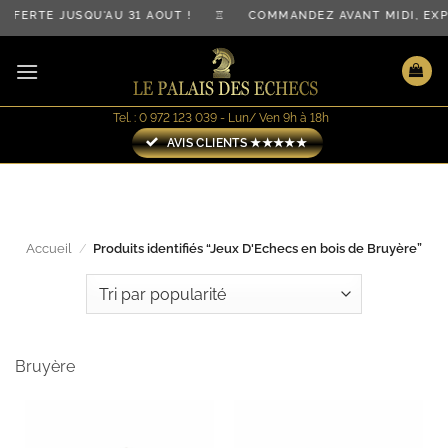
Passer
FFERTE JUSQU'AU 31 AOÛT ! ♖ COMMANDEZ AVANT MIDI, EX
au
contenu
Tel. : 0 972 123 039 - Lun/ Ven 9h à 18h
AVIS CLIENTS ★★★★★
Accueil
/
Produits identifiés “Jeux D'Echecs en bois de Bruyère”
Bruyère