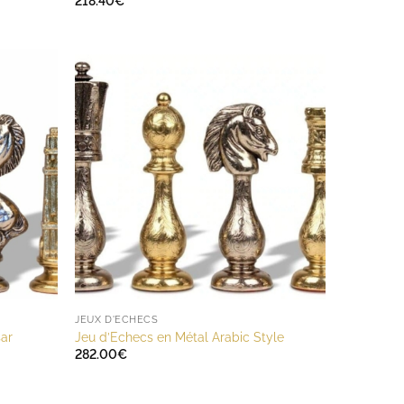
218.40
€
JEUX D'ECHECS
ar
Jeu d’Echecs en Métal Arabic Style
282.00
€