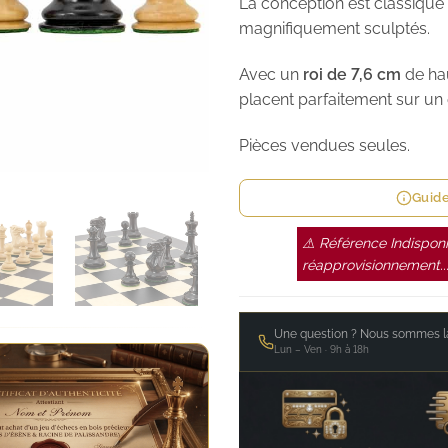
La conception est classique
magnifiquement sculptés.
Avec un
roi de 7,6 cm
de hau
placent parfaitement sur un
Pièces vendues seules.
Guide
⚠ Référence Indisponi
réapprovisionnement..
Une question ? Nous sommes là
Lun – Ven · 9h à 18h