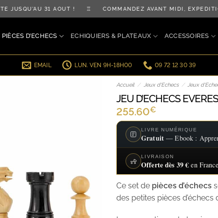
JUSQU'AU 31 AOÛT ! ♖ COMMANDEZ AVANT MIDI, EXPÉDITIO
PIÈCES D’ECHECS
ECHIQUIERS & PLATEAUX
ACCESSOIRES
EMAIL
LUN. VEN 9H-18H00
09 72 12 30 39
Accueil
/
Jeux d'Echecs
/
Jeux d'Eche
JEU D’ECHECS EVERES
€
255.60
LIVRE NUMÉRIQUE
Gratuit
— Ebook : Apprend
LIVRAISON
Offerte dès 39 €
en France
Ce set de
pièces d’échecs
s
des petites pièces d’échecs 