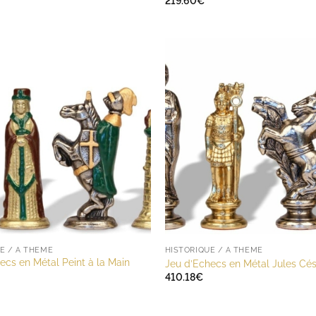
219.60
€
E / A THÈME
HISTORIQUE / A THÈME
ecs en Métal Peint à la Main
Jeu d’Echecs en Métal Jules Cés
410.18
€