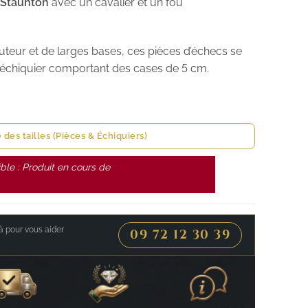
Staunton
avec un cavalier et un fou
teur et de larges bases, ces pièces d’échecs se
 échiquier comportant des cases de 5 cm.
 des tailles (Pièces & Échiquiers)
ble : Produit en cours de
.
 pour vous aider
09 72 12 30 39