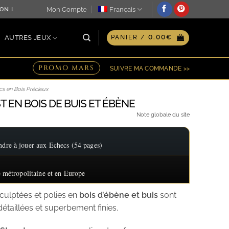
Mon Compte
Français
N LE JOUR MÊME ♖ OPTION GRAVURE PERSONNALISÉE SUR PL
AUTRES JEUX
PANIER /
0.00
€
PROMO MARS
SUIVRE MA COMMANDE >>
cs en Bois Précieux
T EN BOIS DE BUIS ET ÉBÈNE
Note globale du site
re à jouer aux Echecs (54 pages)
 métropolitaine et en Europe
culptées et polies en
bois d’ébène et buis
sont
détaillées et superbement finies.