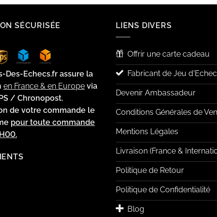
SON SÉCURISÉE
LIENS DIVERS
Offrir une carte cadeau
Fabricant de Jeu d'Echec
s-Des-Echecs.fr assure la
n
en France & en Europe
via
Devenir Ambassadeur
PS / Chronopost.
ion de votre commande le
Conditions Générales de Ven
ême
pour toute commande
Mentions Légales
2H00.
Livraison (France & Internati
LIENTS
Politique de Retour
Politique de Confidentialité
Blog