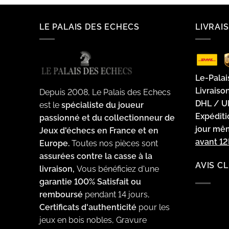
était :
est :
427.49€.
414.66€.
LE PALAIS DES ECHECS
LIVRAI
Le-Palai
Livraiso
Depuis 2008, Le Palais des Echecs
DHL / U
est le
spécialiste du joueur
Expédit
passionné et du collectionneur de
jour m
Jeux d'échecs en France et en
avant 1
Europe.
Toutes nos pièces sont
assurées contre la casse à la
AVIS C
livraison,
Vous bénéficiez d'une
garantie 100% Satisfait ou
remboursé
pendant 14 jours,
Certificats d'authenticité
pour les
jeux en bois nobles, Gravure