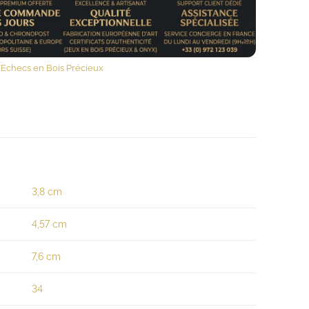
'Echecs en Bois Précieux
3,8 cm
4,57 cm
7,6 cm
34