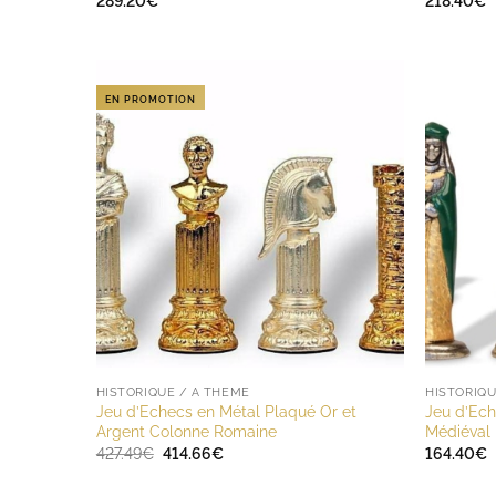
289.20
€
218.40
€
EN PROMOTION
HISTORIQUE / A THÈME
HISTORIQU
Jeu d’Echecs en Métal Plaqué Or et
Jeu d’Ech
Argent Colonne Romaine
Médiéval
Le
Le
427.49
€
414.66
€
164.40
€
prix
prix
initial
actuel