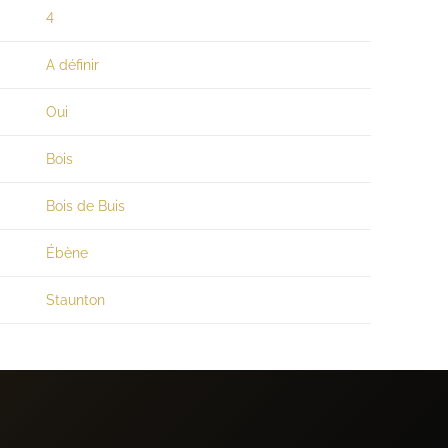
4
A définir
Oui
Bois
Bois de Buis
Ébène
Staunton