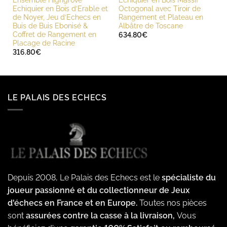
Echiquier en Bois d’Erable et
Octogonal avec Tiroir de
de Noyer, Jeu d’Echecs en
Rangement et Plateau en
Buis de Buis Ebonisé &
Albâtre de Toscane
Coffret de Rangement en
634.80
€
Placage de Racine
316.80
€
LE PALAIS DES ECHECS
Depuis 2008, Le Palais des Echecs est le
spécialiste du
joueur passionné et du collectionneur de Jeux
d'échecs en France et en Europe.
Toutes nos pièces
sont
assurées contre la casse à la livraison,
Vous