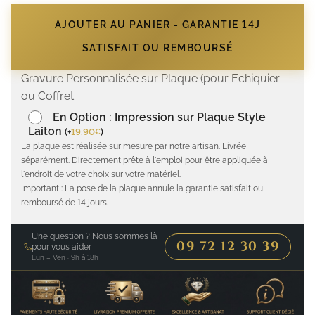
AJOUTER AU PANIER - GARANTIE 14J
SATISFAIT OU REMBOURSÉ
Gravure Personnalisée sur Plaque (pour Echiquier
ou Coffret
En Option : Impression sur Plaque Style
Laiton
(
+
19.90
)
€
La plaque est réalisée sur mesure par notre artisan. Livrée
séparément. Directement prête à l'emploi pour être appliquée à
l'endroit de votre choix sur votre matériel.
Important : La pose de la plaque annule la garantie satisfait ou
remboursé de 14 jours.
Une question ? Nous sommes là
09 72 12 30 39
pour vous aider
Lun – Ven · 9h à 18h