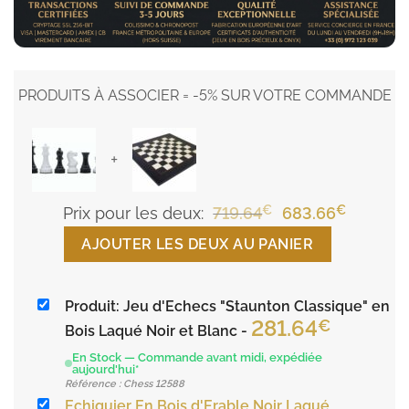
PRODUITS À ASSOCIER = -5% SUR VOTRE COMMANDE
+
€
Le
€
Le
Prix pour les deux:
719.64
683.66
prix
prix
AJOUTER LES DEUX AU PANIER
initial
actuel
était :
est :
Produit: Jeu d'Echecs "Staunton Classique" en
719.64€.
683.66€
281.64
€
Bois Laqué Noir et Blanc
-
En Stock — Commande avant midi, expédiée
aujourd'hui*
Référence : Chess 12588
Echiquier En Bois d'Erable Noir Laqué