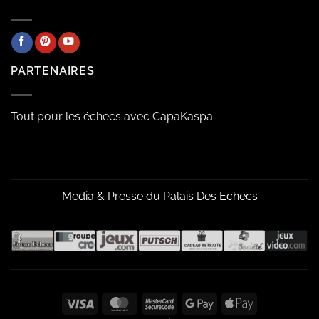
PARTENAIRES
Tout pour les échecs avec CapaKaspa
Media & Presse du Palais Des Echecs
Visa
MasterCard
MasterCard
Google
Apple
2
Pay
Pay