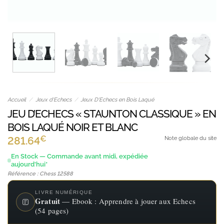
Accueil
/
Jeux d'Echecs
/
Jeux D'Echecs en Bois Laqué
JEU D’ECHECS « STAUNTON CLASSIQUE » EN
BOIS LAQUÉ NOIR ET BLANC
€
281.64
Note globale du site
En Stock — Commande avant midi, expédiée
aujourd'hui*
Référence : Chess 12588
LIVRE NUMÉRIQUE
Gratuit
— Ebook : Apprendre à jouer aux Echecs
(54 pages)