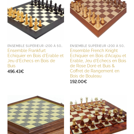
ENSEMBLE SUPÉRIEUR (200 À 500 EUROS)
ENSEMBLE SUPÉRIEUR (200 À 500 EUROS)
Ensemble Frankfurt
Ensemble French Knight
Echiquier en Bois d’Erable et
Echiquier en Bois d’Acajou et
Jeu d’Echecs en Bois de
Erable, Jeu d’Echecs en Bois
Buis
de Rose Doré et Buis &
Coffret de Rangement en
496.43
€
Bois de Bouleau
192.00
€