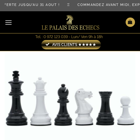
Passer
FFERTE JUSQU'AU 31 AOÛT ! ♖ COMMANDEZ AVANT MIDI, EX
au
contenu
Tel. : 0 972 123 039 - Lun/ Ven 9h à 18h
AVIS CLIENTS ★★★★★