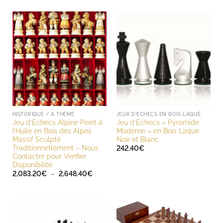
HISTORIQUE / A THÈME
JEUX D'ECHECS EN BOIS LAQUÉ
Jeu d’Echecs Alpine Peint à
Jeu d’Echecs « Pyramide
l’Huile en Bois des Alpes
Moderne » en Bois Laqué
Massif Sculpté
Noir et Blanc
Traditionnellement – Nous
242.40
€
Contacter pour Verifier
Disponibilité
Plage
2,083.20
€
–
2,648.40
€
de
prix :
2,083.20€
à
2,648.40€