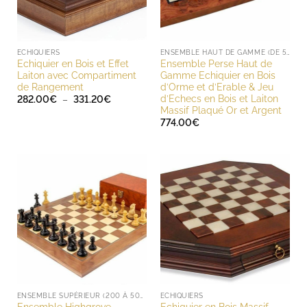
ECHIQUIERS
ENSEMBLE HAUT DE GAMME (DE 500 À 1000 EUROS)
Echiquier en Bois et Effet
Ensemble Perse Haut de
Laiton avec Compartiment
Gamme Echiquier en Bois
de Rangement
d’Orme et d’Erable & Jeu
d’Echecs en Bois et Laiton
Plage
282.00
€
–
331.20
€
de
Massif Plaqué Or et Argent
prix :
774.00
€
282.00€
à
331.20€
ENSEMBLE SUPÉRIEUR (200 À 500 EUROS)
ECHIQUIERS
Ensemble Highgrove
Echiquier en Bois Massif