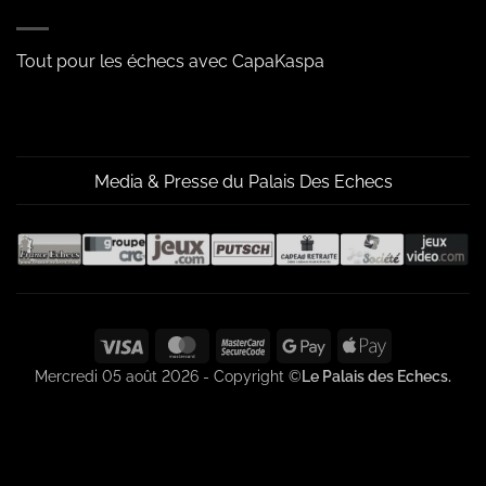
Tout pour les échecs avec CapaKaspa
Media & Presse du Palais Des Echecs
Visa
MasterCard
MasterCard
Google
Apple
2
Pay
Pay
Mercredi 05 août 2026 - Copyright ©
Le Palais des Echecs.