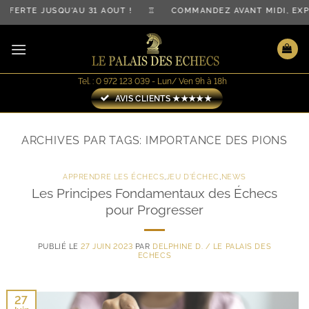
Passer
FFERTE JUSQU'AU 31 AOÛT ! ♖ COMMANDEZ AVANT MIDI, EX
au
contenu
Tel. : 0 972 123 039 - Lun/ Ven 9h à 18h
AVIS CLIENTS ★★★★★
ARCHIVES PAR TAGS:
IMPORTANCE DES PIONS
APPRENDRE LES ÉCHECS
,
JEU D'ÉCHEC
,
NEWS
Les Principes Fondamentaux des Échecs
pour Progresser
PUBLIÉ LE
27 JUIN 2023
PAR
DELPHINE D. / LE PALAIS DES
ECHECS
27