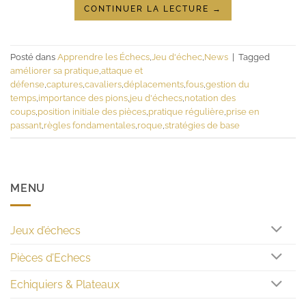
CONTINUER LA LECTURE
→
Posté dans
Apprendre les Échecs
,
Jeu d'échec
,
News
|
Tagged
améliorer sa pratique
,
attaque et
défense
,
captures
,
cavaliers
,
déplacements
,
fous
,
gestion du
temps
,
importance des pions
,
jeu d'échecs
,
notation des
coups
,
position initiale des pièces
,
pratique régulière
,
prise en
passant
,
règles fondamentales
,
roque
,
stratégies de base
MENU
Jeux d’échecs
Pièces d’Echecs
Echiquiers & Plateaux