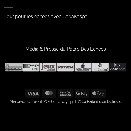
Tout pour les échecs avec CapaKaspa
Media & Presse du Palais Des Echecs
Visa
MasterCard
MasterCard
Google
Apple
2
Pay
Pay
Mercredi 05 août 2026 - Copyright ©
Le Palais des Echecs.