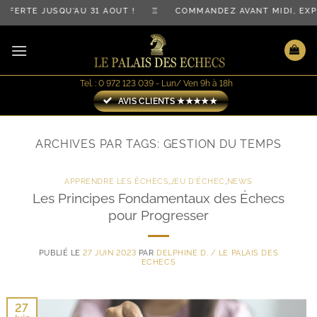
Passer
FFERTE JUSQU'AU 31 AOÛT ! ♖ COMMANDEZ AVANT MIDI, EX
au
contenu
Tel. : 0 972 123 039 - Lun/ Ven 9h à 18h
AVIS CLIENTS ★★★★★
ARCHIVES PAR TAGS:
GESTION DU TEMPS
APPRENDRE LES ÉCHECS
,
JEU D'ÉCHEC
,
NEWS
Les Principes Fondamentaux des Échecs
pour Progresser
PUBLIÉ LE
27 JUIN 2023
PAR
DELPHINE D. / LE PALAIS DES
ECHECS
27