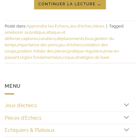
CONTINUER LA LECTURE
→
Posté dans
Apprendre les Échecs
,
Jeu d'échec
,
News
|
Tagged
améliorer sa pratique
,
attaque et
défense
,
captures
,
cavaliers
,
déplacements
,
fous
,
gestion du
temps
,
importance des pions
,
jeu d'échecs
,
notation des
coups
,
position initiale des pièces
,
pratique régulière
,
prise en
passant
,
règles fondamentales
,
roque
,
stratégies de base
MENU
Jeux d’échecs
Pièces d’Echecs
Echiquiers & Plateaux