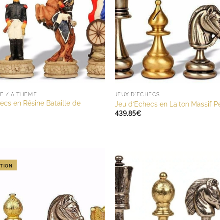
E / A THÈME
JEUX D'ECHECS
ecs en Résine Bataille de
Jeu d’Echecs en Laiton Massif P
439.85
€
TION