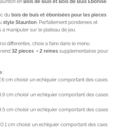
taunton en
Bois de Buis et Bois de Buis Ébonisé
.
ec du
bois de buis et ébonisées pour les pieces
du
style Staunton
. Parfaitement ponderees et
s a manipuler sur le plateau de jeu.
oi differentes, choix a faire dans le menu
prend
32 pieces + 2 reines
supplementaires pour
e
:
7,6 cm choisir un echiquier comportant des cases
8,9 cm choisir un echiquier comportant des cases
9,5 cm choisir un echiquier comportant des cases
10,1 cm choisir un echiquier comportant des caes