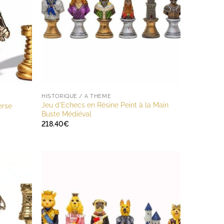
HISTORIQUE / A THÈME
Jeu d’Echecs en Résine Peint à la Main
erse
Buste Médiéval
218.40
€