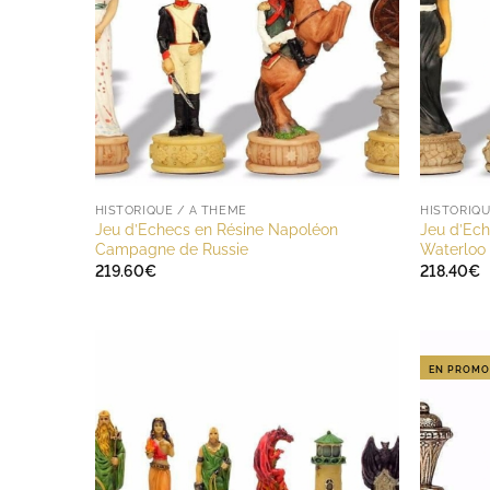
HISTORIQUE / A THÈME
HISTORIQU
Jeu d’Echecs en Résine Napoléon
Jeu d’Ech
Campagne de Russie
Waterloo
219.60
€
218.40
€
EN PROMO