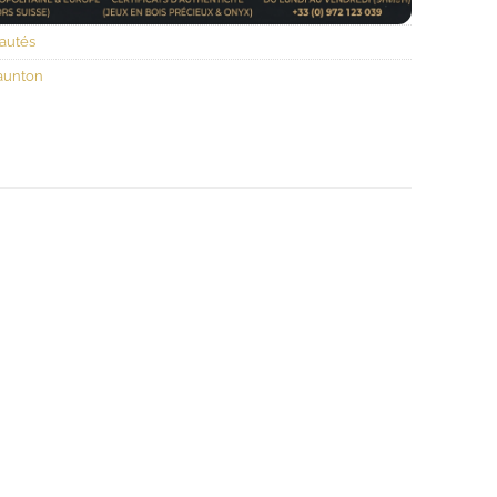
autés
aunton