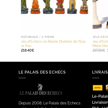
HISTORIQUE / A THÈME
JEUX D'E
Jeu d’Echecs en Résine Divinités de l’Eau
Jeu d’Ech
vs Feu
Métal Mas
218.40
€
217.20
€
LE PALAIS DES ECHECS
LIVRAI
Le-Palai
Livraiso
Depuis 2008, Le Palais des Echecs