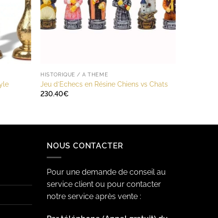
HISTORIQUE / A THÈME
yle
Jeu d’Echecs en Résine Chiens vs Chats
230.40
€
NOUS CONTACTER
Pour une demande de conseil au
service client ou pour contacter
notre service après vente :