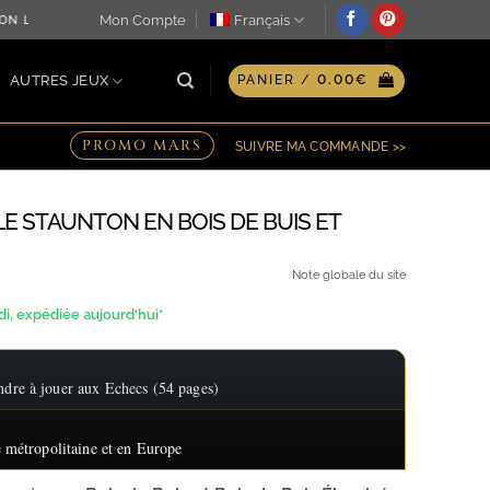
Mon Compte
Français
N LE JOUR MÊME ♖ OPTION GRAVURE PERSONNALISÉE SUR PL
AUTRES JEUX
PANIER /
0.00
€
PROMO MARS
SUIVRE MA COMMANDE >>
LE STAUNTON EN BOIS DE BUIS ET
age
Note globale du site
, expédiée aujourd'hui*
 :
.14€
re à jouer aux Echecs (54 pages)
3.20€
 métropolitaine et en Europe