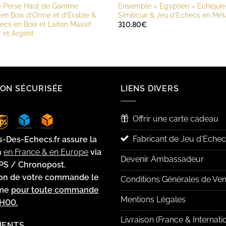
 Perse Haut de Gamme
Ensemble « Egyptien » Echiquie
 en Bois d’Orme et d’Erable &
Similicuir & Jeu d’Echecs en Mét
ecs en Bois et Laiton Massif
310.80
€
 et Argent
SON SÉCURISÉE
LIENS DIVERS
Offrir une carte cadeau
Fabricant de Jeu d'Echec
s-Des-Echecs.fr assure la
n
en France & en Europe
via
Devenir Ambassadeur
PS / Chronopost.
ion de votre commande le
Conditions Générales de Ven
ême
pour toute commande
Mentions Légales
2H00.
Livraison (France & Internati
LIENTS