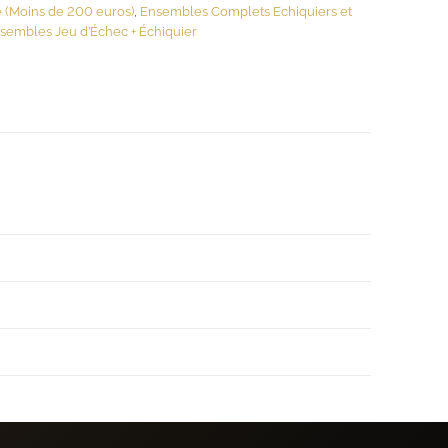
(Moins de 200 euros)
,
Ensembles Complets Echiquiers et
nsembles Jeu d’Échec + Échiquier