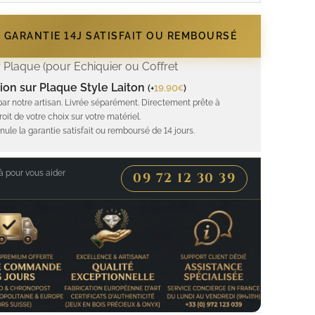
- GARANTIE 14J SATISFAIT OU REMBOURSÉ
 Plaque (pour Echiquier ou Coffret
ion sur Plaque Style Laiton
(
+
19.90
)
€
par notre artisan. Livrée séparément. Directement prête à
roit de votre choix sur votre matériel.
nule la garantie satisfait ou remboursé de 14 jours.
 pour vous aider
09 72 12 30 39