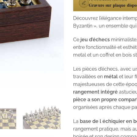
Gravure sur plaque dispo
Découvrez l’élégance intemp
Byzantin », un ensemble qui al
Ce
jeu d’échecs
minimalist
entre fonctionnalité et esth
metal et un coffret en bois str
Les pièces d’échecs, avec u
travaillées en
métal
et leur f
majestueuses de cette époqu
rangement intégré
astucie
pièce a son propre compar
organisées après chaque par
La
base de l échiquier en bo
rangement pratique, mais aus
boisée et son design compac