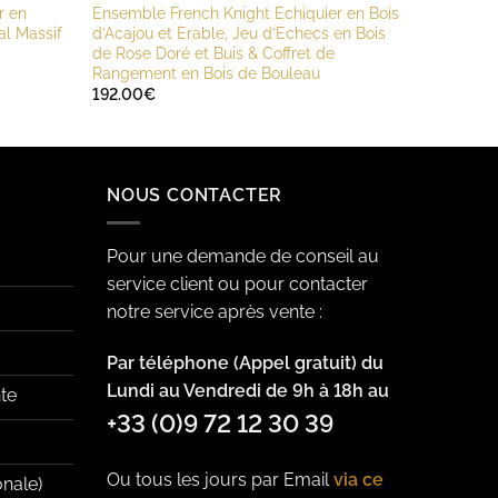
r en
Ensemble French Knight Echiquier en Bois
al Massif
d’Acajou et Erable, Jeu d’Echecs en Bois
de Rose Doré et Buis & Coffret de
Rangement en Bois de Bouleau
192.00
€
NOUS CONTACTER
Pour une demande de conseil au
service client ou pour contacter
notre service après vente :
Par téléphone (Appel gratuit) du
Lundi au Vendredi de 9h à 18h au
te
+33 (0)9 72 12 30 39
Ou tous les jours par Email
via ce
onale)