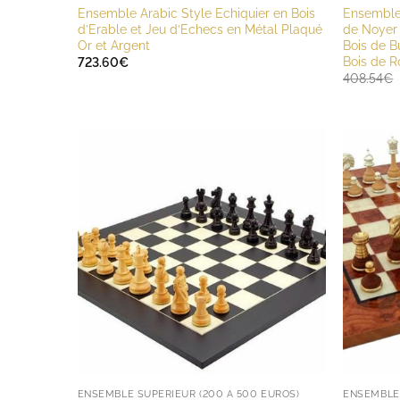
Ensemble Arabic Style Echiquier en Bois
Ensemble 
d’Erable et Jeu d’Echecs en Métal Plaqué
de Noyer 
Or et Argent
Bois de B
Bois de R
723.60
€
408.54
€
ENSEMBLE SUPÉRIEUR (200 À 500 EUROS)