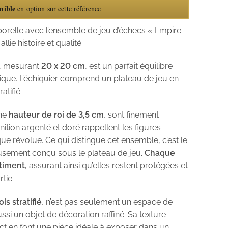
nible
en option sur cette référence
orelle avec l’ensemble de jeu d’échecs « Empire
lie histoire et qualité.
e, mesurant
20 x 20 cm
, est un parfait équilibre
étique. L’échiquier comprend un plateau de jeu en
atifié.
ne
hauteur de roi de 3,5 cm
, sont finement
inition argenté et doré rappellent les figures
e révolue. Ce qui distingue cet ensemble, c’est le
usement conçu sous le plateau de jeu.
Chaque
timent
, assurant ainsi qu’elles restent protégées et
tie.
is stratifié
, n’est pas seulement un espace de
si un objet de décoration raffiné. Sa texture
t en font une pièce idéale à exposer dans un