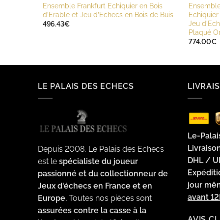
Ensemble Frankfurt Echiquier en Bois
Ensemble
d’Erable et Jeu d’Echecs en Bois de Buis
Echiquier
Jeu d’Ech
496.43
€
Plaqué Or
774.00
€
LE PALAIS DES ECHECS
LIVRAI
Le-Palai
Livraiso
Depuis 2008, Le Palais des Echecs
DHL / U
est le
spécialiste du joueur
Expédit
passionné et du collectionneur de
jour m
Jeux d'échecs en France et en
avant 1
Europe.
Toutes nos pièces sont
assurées contre la casse à la
AVIS C