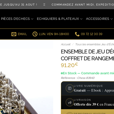
SQU'AU 31 AOÛT ! ♖ COMMANDEZ AVANT MIDI, EXPÉDITION 
PIÈCES D’ECHECS
ECHIQUIERS & PLATEAUX
ACCESSOIRES
EMAIL
LUN. VEN 9H-18H00
09 72 12 30 39
Accueil
/
Tous les ensembles Jeu d’Éche
ENSEMBLE DE JEU D’
COFFRET DE RANGEME
€
91.20
En Stock — Commande avant midi
Référence : Chess 83943
LIVRE NUMÉRIQUE
Gratuit
— Ebook : Apprend
LIVRAISON
Offerte dès 39 €
en France
PERSONNALISATION