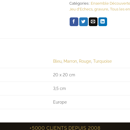
Catégories :
Ensemble Découverte 
Jeu d'Echecs
,
gravure
,
Tous les e
Bleu
,
Marron
,
Rouge
,
Turquoise
20 x 20 cm
3,5 cm
Europe
+5000 CLIENTS DEPUIS 2008