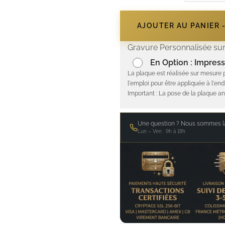
AJOUTER AU PANIER 
Gravure Personnalisée sur
En Option : Impress
La plaque est réalisée sur mesure 
l'emploi pour être appliquée à l'end
Important : La pose de la plaque an
Une question ? Nous sommes là
Lun – Ven · 9h à 18h