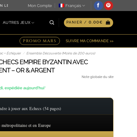
Mon Compte
Français
LE JOUR MÊME ♖ OPTION GRAVURE PERSONNALISÉE SUR PLAQ
AUTRES JEUX
PANIER /
0.00
€
PROMO MARS
SUIVRE MA COMMANDE >>
c + Échiquier
/
Ensemble Découverte (Moins de 200 euros)
ÉCHECS EMPIRE BYZANTIN AVEC
NT – OR & ARGENT
Note globale du site
, expédiée aujourd'hui*
re à jouer aux Echecs (54 pages)
 métropolitaine et en Europe