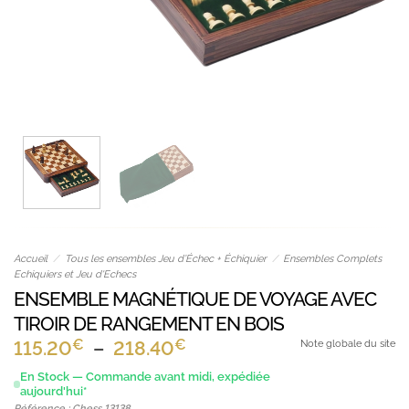
Accueil
/
Tous les ensembles Jeu d’Échec + Échiquier
/
Ensembles Complets
Echiquiers et Jeu d'Echecs
ENSEMBLE MAGNÉTIQUE DE VOYAGE AVEC
TIROIR DE RANGEMENT EN BOIS
€
€
Plage
115.20
–
218.40
Note globale du site
de
En Stock — Commande avant midi, expédiée
aujourd'hui*
prix :
Référence : Chess 13138