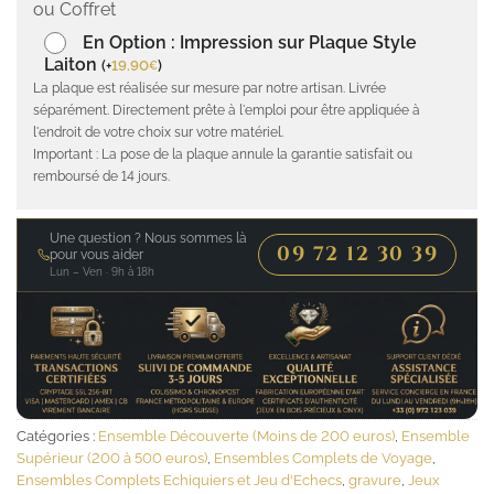
ou Coffret
En Option : Impression sur Plaque Style
Laiton
(
+
19.90
)
€
La plaque est réalisée sur mesure par notre artisan. Livrée
séparément. Directement prête à l'emploi pour être appliquée à
l'endroit de votre choix sur votre matériel.
Important : La pose de la plaque annule la garantie satisfait ou
remboursé de 14 jours.
Une question ? Nous sommes là
09 72 12 30 39
pour vous aider
Lun – Ven · 9h à 18h
Catégories :
Ensemble Découverte (Moins de 200 euros)
,
Ensemble
Supérieur (200 à 500 euros)
,
Ensembles Complets de Voyage
,
Ensembles Complets Echiquiers et Jeu d'Echecs
,
gravure
,
Jeux