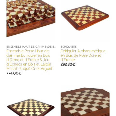
ENSEMBLE HAUT DE GAMME (DE 500 À 1000 EUROS)
ECHIQUIERS
Ensemble Perse Haut de
Echiquier Alphanumérique
Gamme Echiquier en Bois
en Bois de Rose Doré et
d’Orme et d’Erable & Jeu
d’Erable
d’Echecs en Bois et Laiton
292.80
€
Massif Plaqué Or et Argent
774.00
€