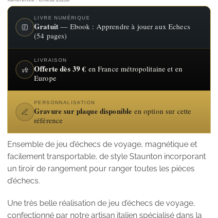
115.20€
à
LIVRE NUMÉRIQUE
Gratuit
— Ebook : Apprendre à jouer aux Echecs
218.40€
(54 pages)
LIVRAISON
Offerte dès 39 €
en France métropolitaine et en
Europe
PERSONNALISATION
Gravure sur plaque disponible
en option sur cette
référence
Ensemble de jeu d’échecs de voyage, magnétique et
facilement transportable, de style Staunton incorporant
un tiroir de rangement pour ranger toutes les pièces
d’échecs.
Une très belle réalisation de jeu d’échecs de voyage,
confectionné par notre artisan italien spécialisé dans la