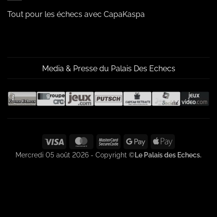
Tout pour les échecs avec CapaKaspa
Media & Presse du Palais Des Echecs
Visa
MasterCard
MasterCard
Google
Apple
2
Pay
Pay
Mercredi 05 août 2026 - Copyright ©
Le Palais des Echecs.