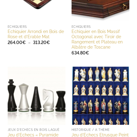
ECHIQUIERS
ECHIQUIERS
Echiquier Arrondi en Bois de
Echiquier en Bois Massif
Rose et d’Erable Mat
Octogonal avec Tiroir de
Rangement et Plateau en
Plage
264.00
€
–
313.20
€
de
Albâtre de Toscane
prix :
634.80
€
264.00€
à
313.20€
JEUX D'ECHECS EN BOIS LAQUÉ
HISTORIQUE / A THÈME
Jeu d’Echecs « Pyramide
Jeu d’Echecs Etrusque Peint