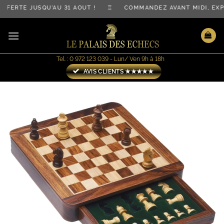
Passer
FERTE JUSQU'AU 31 AOÛT ! ♖ COMMANDEZ AVANT MIDI, EXP
au
contenu
Tel. : 0 972 123 039 - Lun/ Ven 9h à 18h
AVIS CLIENTS ★★★★★