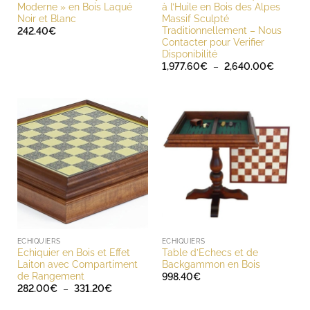
Moderne » en Bois Laqué
à l’Huile en Bois des Alpes
Noir et Blanc
Massif Sculpté
Traditionnellement – Nous
242.40
€
Contacter pour Verifier
Disponibilité
Plage
1,977.60
€
–
2,640.00
€
de
prix :
1,977.6
à
2,640.
ECHIQUIERS
ECHIQUIERS
Echiquier en Bois et Effet
Table d’Echecs et de
Laiton avec Compartiment
Backgammon en Bois
de Rangement
998.40
€
Plage
282.00
€
–
331.20
€
de
prix :