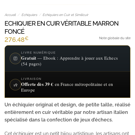
Accueil
/
Echiquiers
/
Echiquiers en Cuir et Similicuir
ECHIQUIER EN CUIR VÉRITABLE MARRON
FONCÉ
€
276.48
Note globale du site
LIVRE NUMÉRIQUE
Gratuit
— Ebook : Apprendre à jouer aux Echecs
(54 pages)
LIVRAISON
Offerte dès 39 €
en France métropolitaine et en
Europe
Un échiquier original et design, de petite taille, réalisé
entièrement en cuir véritable par notre artisan italien
spécialisé dans la confection de jeux d’échecs.
Cet échiquier est un petit bijou artistique, les artisans ont