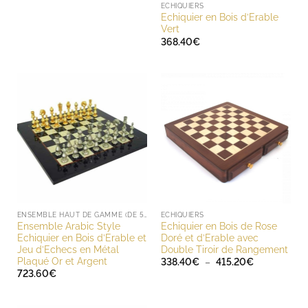
ECHIQUIERS
Echiquier en Bois d’Erable
Vert
368.40
€
ENSEMBLE HAUT DE GAMME (DE 500 À 1000 EUROS)
ECHIQUIERS
Ensemble Arabic Style
Echiquier en Bois de Rose
Echiquier en Bois d’Erable et
Doré et d’Erable avec
Jeu d’Echecs en Métal
Double Tiroir de Rangement
Plaqué Or et Argent
Plage
338.40
€
–
415.20
€
de
723.60
€
prix :
338.40€
à
415.20€