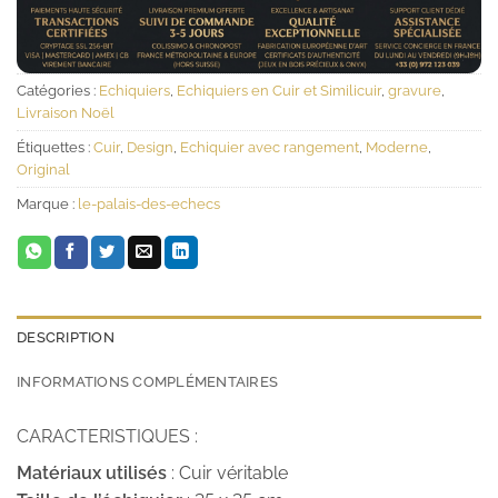
Catégories :
Echiquiers
,
Echiquiers en Cuir et Similicuir
,
gravure
,
Livraison Noël
Étiquettes :
Cuir
,
Design
,
Echiquier avec rangement
,
Moderne
,
Original
Marque :
le-palais-des-echecs
DESCRIPTION
INFORMATIONS COMPLÉMENTAIRES
CARACTERISTIQUES :
Matériaux utilisés
: Cuir véritable