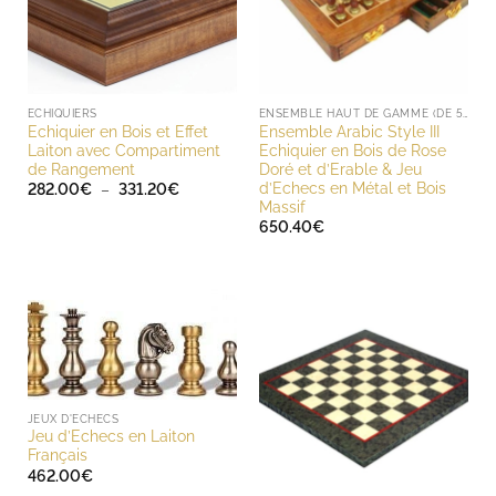
ECHIQUIERS
ENSEMBLE HAUT DE GAMME (DE 500 À 1000 EUROS)
Echiquier en Bois et Effet
Ensemble Arabic Style III
Laiton avec Compartiment
Echiquier en Bois de Rose
de Rangement
Doré et d’Erable & Jeu
d’Echecs en Métal et Bois
Plage
282.00
€
–
331.20
€
de
Massif
prix :
650.40
€
282.00€
à
331.20€
JEUX D'ECHECS
Jeu d’Echecs en Laiton
Français
462.00
€