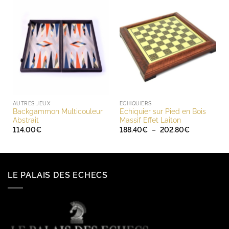
AUTRES JEUX
ECHIQUIERS
Backgammon Multicouleur
Echiquier sur Pied en Bois
Abstrait
Massif Effet Laiton
Plage
114.00
€
188.40
€
–
202.80
€
de
prix :
188.40€
à
202.80€
LE PALAIS DES ECHECS