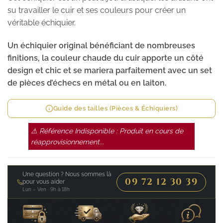
su travailler le cuir et ses couleurs pour créer un
véritable échiquier.
Un échiquier original bénéficiant de nombreuses
finitions, la couleur chaude du cuir apporte un côté
design et chic et se mariera parfaitement avec un set
de pièces d’échecs en métal ou en laiton.
Guide des tailles (Pièces & Échiquiers)
⚠ Référence Indisponible : Produit en cours de
réapprovisionnement...
Une question ? Nous sommes là
09 72 12 30 39
pour vous aider
Lun – Ven · 9h à 18h