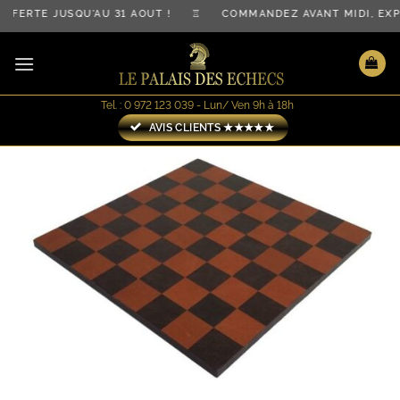
Passer
FFERTE JUSQU'AU 31 AOÛT ! ♖ COMMANDEZ AVANT MIDI, EX
au
contenu
Tel. : 0 972 123 039 - Lun/ Ven 9h à 18h
AVIS CLIENTS ★★★★★