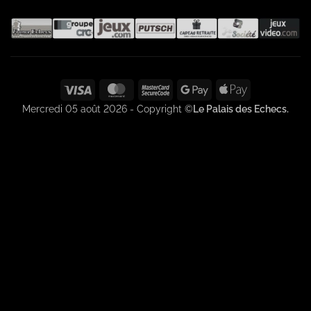
Visa
MasterCard
MasterCard
Google
Apple
2
Pay
Pay
Mercredi 05 août 2026 - Copyright ©
Le Palais des Echecs.