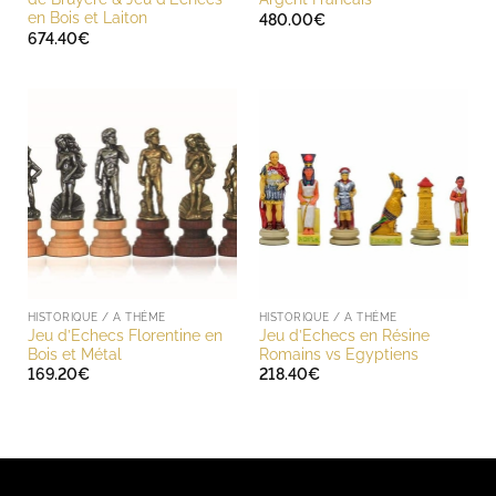
en Bois et Laiton
480.00
€
674.40
€
HISTORIQUE / A THÈME
HISTORIQUE / A THÈME
Jeu d’Echecs Florentine en
Jeu d’Echecs en Résine
Bois et Métal
Romains vs Egyptiens
169.20
€
218.40
€