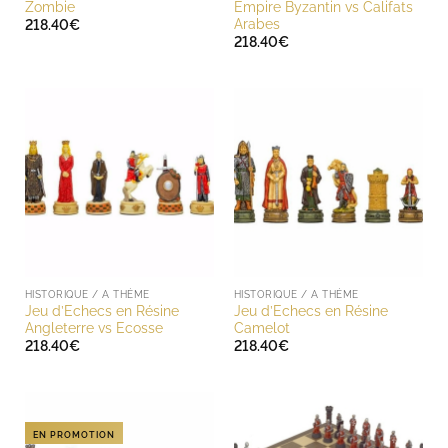
Zombie
Empire Byzantin vs Califats
Arabes
218.40
€
218.40
€
HISTORIQUE / A THÈME
HISTORIQUE / A THÈME
Jeu d’Echecs en Résine
Jeu d’Echecs en Résine
Angleterre vs Ecosse
Camelot
218.40
€
218.40
€
EN PROMOTION