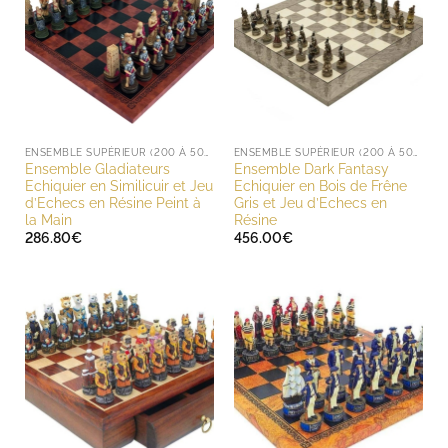
ENSEMBLE SUPÉRIEUR (200 À 500 EUROS)
ENSEMBLE SUPÉRIEUR (200 À 500 EUROS)
Ensemble Gladiateurs
Ensemble Dark Fantasy
Echiquier en Similicuir et Jeu
Echiquier en Bois de Frêne
d’Echecs en Résine Peint à
Gris et Jeu d’Echecs en
la Main
Résine
286.80
€
456.00
€