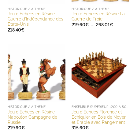
HISTORIQUE / A THÈME
HISTORIQUE / A THÈME
Jeu d’Echecs en Résine
Jeu d’Echecs en Résine La
Guerre d’Indépendance des
Guerre de Troie
Etats-Unis
Plage
219.60
€
–
268.01
€
de
218.40
€
prix :
219.60€
à
268.01€
HISTORIQUE / A THÈME
ENSEMBLE SUPÉRIEUR (200 À 500 EUROS)
Jeu d’Echecs en Résine
Jeu d’Echecs Florence et
Napoléon Campagne de
Echiquier en Bois de Noyer
Russie
et Erable avec Rangement
219.60
€
315.60
€