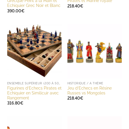
Grecque Peint à la Main et
Pirates et Marine royale
Echiquier Grec Noir et Blanc
218.40
€
390.00
€
ENSEMBLE SUPÉRIEUR (200 À 500 EUROS)
HISTORIQUE / A THÈME
Figurines d’Echecs Pirates et
Jeu d’Echecs en Résine
Echiquier en Similicuir avec
Russes vs Mongoles
Rangement
218.40
€
316.80
€