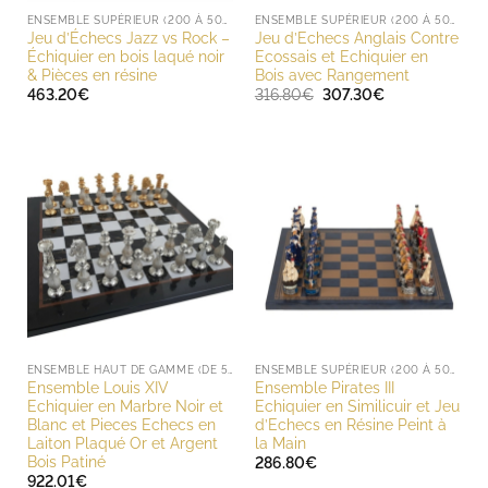
ENSEMBLE SUPÉRIEUR (200 À 500 EUROS)
ENSEMBLE SUPÉRIEUR (200 À 500 EUROS)
Jeu d’Échecs Jazz vs Rock –
Jeu d’Echecs Anglais Contre
Échiquier en bois laqué noir
Ecossais et Echiquier en
& Pièces en résine
Bois avec Rangement
Le
Le
463.20
€
316.80
€
307.30
€
prix
prix
initial
actuel
était :
est :
316.80€.
307.30€.
ENSEMBLE HAUT DE GAMME (DE 500 À 1000 EUROS)
ENSEMBLE SUPÉRIEUR (200 À 500 EUROS)
Ensemble Louis XIV
Ensemble Pirates III
Echiquier en Marbre Noir et
Echiquier en Similicuir et Jeu
Blanc et Pieces Echecs en
d’Echecs en Résine Peint à
Laiton Plaqué Or et Argent
la Main
Bois Patiné
286.80
€
922.01
€