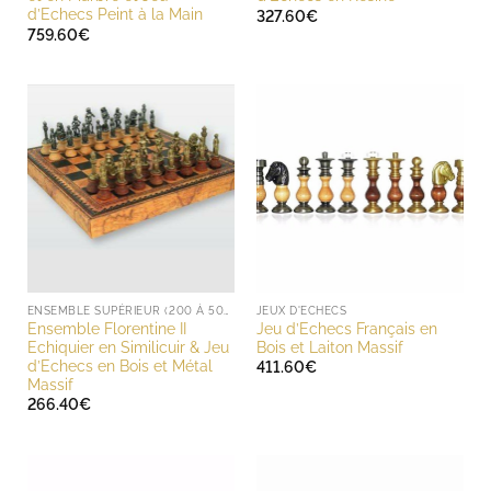
d’Echecs Peint à la Main
327.60
€
759.60
€
ENSEMBLE SUPÉRIEUR (200 À 500 EUROS)
JEUX D'ECHECS
Ensemble Florentine II
Jeu d’Echecs Français en
Echiquier en Similicuir & Jeu
Bois et Laiton Massif
d’Echecs en Bois et Métal
411.60
€
Massif
266.40
€