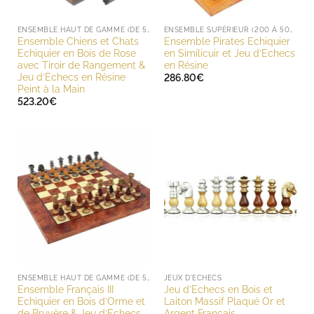
ENSEMBLE HAUT DE GAMME (DE 500 À 1000 EUROS)
ENSEMBLE SUPÉRIEUR (200 À 500 EUROS)
Ensemble Chiens et Chats
Ensemble Pirates Echiquier
Echiquier en Bois de Rose
en Similicuir et Jeu d’Echecs
avec Tiroir de Rangement &
en Résine
Jeu d’Echecs en Résine
286.80
€
Peint à la Main
523.20
€
ENSEMBLE HAUT DE GAMME (DE 500 À 1000 EUROS)
JEUX D'ECHECS
Ensemble Français III
Jeu d’Echecs en Bois et
Echiquier en Bois d’Orme et
Laiton Massif Plaqué Or et
de Bruyère & Jeu d’Echecs
Argent Francais