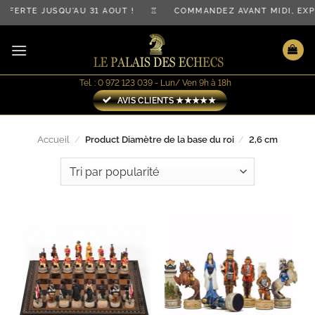
Passer
RTE JUSQU'AU 31 AOÛT ! ♖ COMMANDEZ AVANT MIDI, EXPÉD
au
contenu
Tel. : 0 972 123 039 - Lun/ Ven 9h à 18h
AVIS CLIENTS ★★★★★
Accueil
/
Product Diamètre de la base du roi
/
2,6 cm