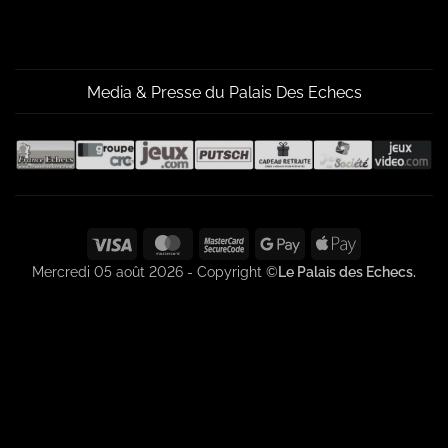
Media & Presse du Palais Des Echecs
Visa
MasterCard
MasterCard
Google
Apple
2
Pay
Pay
Mercredi 05 août 2026 - Copyright ©
Le Palais des Echecs.