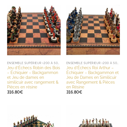
ENSEMBLE SUPÉRIEUR (200 À 500 EUROS)
ENSEMBLE SUPÉRIEUR (200 À 500 EUROS)
Jeu d’Échecs Robin des Bois
Jeu d’Échecs Roi Arthur –
– Échiquier – Backgammon
Échiquier – Backgammon et
et Jeu de dames en
Jeu de Dames en Similicuir
similicuir avec rangement &
avec Rangement & Pièces
Pièces en résine
en Résine
316.80
€
316.80
€