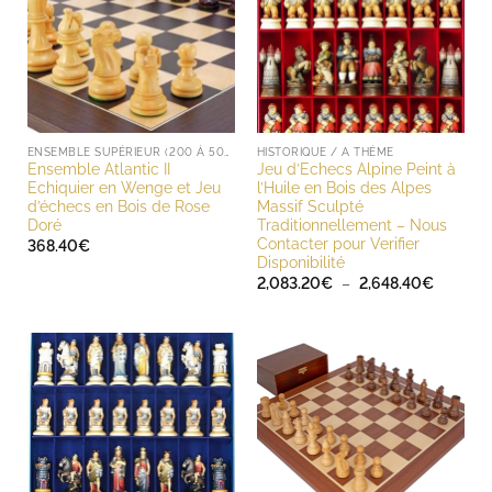
ENSEMBLE SUPÉRIEUR (200 À 500 EUROS)
HISTORIQUE / A THÈME
Ensemble Atlantic II
Jeu d’Echecs Alpine Peint à
Echiquier en Wenge et Jeu
l’Huile en Bois des Alpes
d’échecs en Bois de Rose
Massif Sculpté
Doré
Traditionnellement – Nous
Contacter pour Verifier
368.40
€
Disponibilité
Plage
2,083.20
€
–
2,648.40
€
de
prix :
2,083.2
à
2,648.4