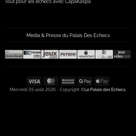
Tout pour les échecs avec CapaKaspa
Media & Presse du Palais Des Echecs
Visa
MasterCard
MasterCard
Google
Apple
2
Pay
Pay
Mercredi 05 août 2026 - Copyright ©
Le Palais des Echecs.