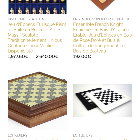
HISTORIQUE / A THÈME
ENSEMBLE SUPÉRIEUR (200 À 500 EUROS)
Jeu d’Echecs Etrusque Peint
Ensemble French Knight
à l’Huile en Bois des Alpes
Echiquier en Bois d’Acajou et
Massif Sculpté
Erable, Jeu d’Echecs en Bois
Traditionnellement – Nous
de Rose Doré et Buis &
Contacter pour Verifier
Coffret de Rangement en
Disponibilité
Bois de Bouleau
Plage
1,977.60
€
–
2,640.00
€
192.00
€
de
prix :
1,977.60€
à
2,640.00€
ECHIQUIERS
ECHIQUIERS