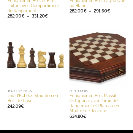
Echiquier en Bois et Effet
Echiquier en Bois Laqué Noir
Laiton avec Compartiment
ou Blanc
de Rangement
Plage
282.00
€
–
291.60
€
de
Plage
282.00
€
–
331.20
€
prix :
de
282.00€
prix :
à
282.00€
291.60€
à
331.20€
JEUX D'ECHECS
ECHIQUIERS
Jeu d’Echecs Staunton en
Echiquier en Bois Massif
Bois de Rose
Octogonal avec Tiroir de
Rangement et Plateau en
242.09
€
Albâtre de Toscane
634.80
€