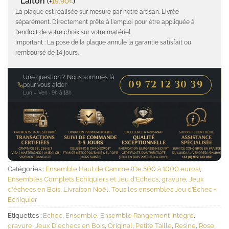
Laiton
(
+
19.90
)
€
La plaque est réalisée sur mesure par notre artisan. Livrée
séparément. Directement prête à l'emploi pour être appliquée à
l'endroit de votre choix sur votre matériel.
Important : La pose de la plaque annule la garantie satisfait ou
remboursé de 14 jours.
Une question ? Nous sommes là
09 72 12 30 39
pour vous aider
Lun – Ven · 9h à 18h
Catégories :
Ensemble Haut de Gamme (De 500 à 1000 euros)
,
Ensembles Complets Echiquiers et Jeu d'Echecs
,
gravure
,
Jeux
d'échecs en Bois
,
Livraison Noël
,
Tous les ensembles Jeu d’Échec +
Échiquier
Étiquettes :
Echec
,
Ensemble
,
Ensemble Rangement Intégré
,
gravure
,
Jeux D'echecs en Bois
,
Original
,
Petite Taille
,
Resine
,
Rose