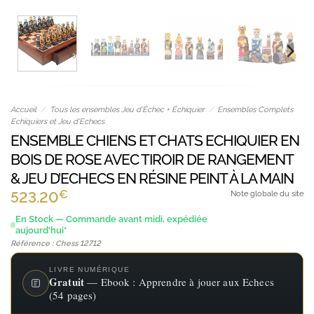
Accueil
/
Tous les ensembles Jeu d’Échec + Échiquier
/
Ensembles Complets
Echiquiers et Jeu d'Echecs
ENSEMBLE CHIENS ET CHATS ECHIQUIER EN
BOIS DE ROSE AVEC TIROIR DE RANGEMENT
& JEU D’ECHECS EN RÉSINE PEINT À LA MAIN
€
523.20
Note globale du site
En Stock — Commande avant midi, expédiée
aujourd'hui*
Référence : Chess 12712
LIVRE NUMÉRIQUE
Gratuit
— Ebook : Apprendre à jouer aux Echecs
(54 pages)