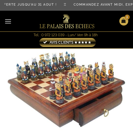
Passer
FERTE JUSQU'AU 31 AOÛT ! ♖ COMMANDEZ AVANT MIDI, EXP
au
contenu
Tel. : 0 972 123 039 - Lun/ Ven 9h à 18h
AVIS CLIENTS ★★★★★