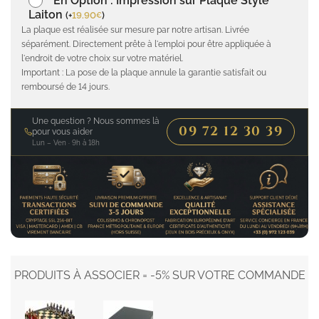
En Option : Impression sur Plaque Style
Laiton
(
+
19.90
)
€
La plaque est réalisée sur mesure par notre artisan. Livrée
séparément. Directement prête à l'emploi pour être appliquée à
l'endroit de votre choix sur votre matériel.
Important : La pose de la plaque annule la garantie satisfait ou
remboursé de 14 jours.
Une question ? Nous sommes là
09 72 12 30 39
pour vous aider
Lun – Ven · 9h à 18h
PRODUITS À ASSOCIER = -5% SUR VOTRE COMMANDE