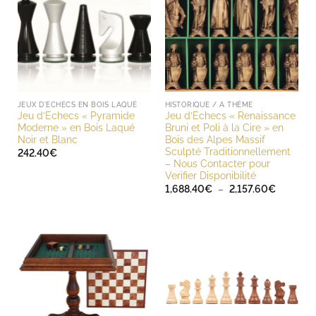
JEUX D'ECHECS EN BOIS LAQUÉ
HISTORIQUE / A THÈME
Jeu d’Echecs « Pyramide
Jeu d’Echecs « Renaissance
Moderne » en Bois Laqué
Bruni et Poli à la Cire » en
Noir et Blanc
Bois des Alpes Massif
Sculpté Traditionnellement
242.40
€
– Nous Contacter pour
Verifier Disponibilité
Plage
1,688.40
€
–
2,157.60
€
de
prix :
1,688.40
à
2,157.60