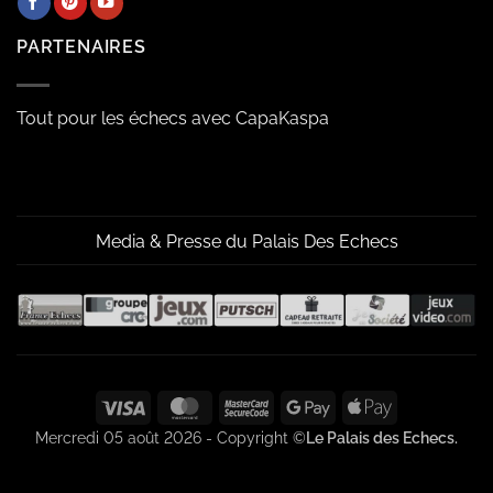
PARTENAIRES
Tout pour les échecs avec CapaKaspa
Media & Presse du Palais Des Echecs
Visa
MasterCard
MasterCard
Google
Apple
2
Pay
Pay
Mercredi 05 août 2026 - Copyright ©
Le Palais des Echecs.