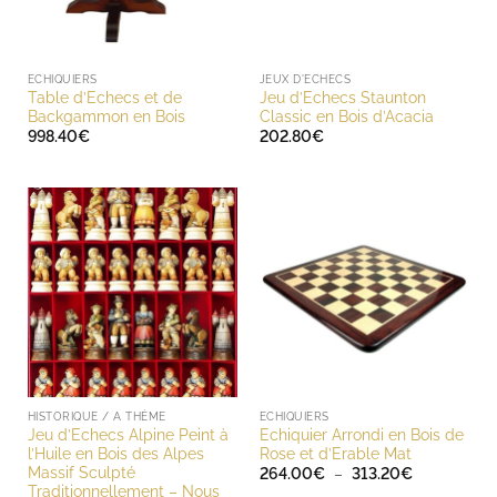
ECHIQUIERS
JEUX D'ECHECS
Table d’Echecs et de
Jeu d’Echecs Staunton
Backgammon en Bois
Classic en Bois d’Acacia
998.40
€
202.80
€
HISTORIQUE / A THÈME
ECHIQUIERS
Jeu d’Echecs Alpine Peint à
Echiquier Arrondi en Bois de
l’Huile en Bois des Alpes
Rose et d’Erable Mat
Massif Sculpté
Plage
264.00
€
–
313.20
€
de
Traditionnellement – Nous