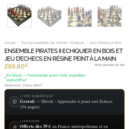
Accueil
/
Tous les ensembles Jeu d’Échec + Échiquier
/
Jeux d'échecs en Bois
ENSEMBLE PIRATES II ECHIQUIER EN BOIS ET
JEU D’ECHECS EN RÉSINE PEINT À LA MAIN
€
286.80
Note globale du site
En Stock — Commande avant midi, expédiée
aujourd'hui*
Référence : Chess 16627
LIVRE NUMÉRIQUE
Gratuit
— Ebook : Apprendre à jouer aux Echecs
(54 pages)
LIVRAISON
Offerte dès 39 €
en France métropolitaine et en