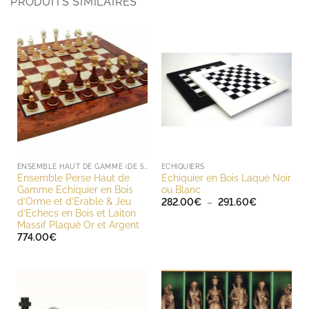
PRODUITS SIMILAIRES
ENSEMBLE HAUT DE GAMME (DE 500 À 1000 EUROS)
ECHIQUIERS
Ensemble Perse Haut de
Echiquier en Bois Laqué Noir
Gamme Echiquier en Bois
ou Blanc
d’Orme et d’Erable & Jeu
Plage
282.00
€
–
291.60
€
de
d’Echecs en Bois et Laiton
prix :
Massif Plaqué Or et Argent
282.00€
774.00
€
à
291.60€