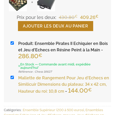
+
€
Le
€
Le
Prix pour les deux:
430.80
409.26
prix
prix
AJOUTER LES DEUX AU PANIER
initial
actuel
était :
est :
Produit: Ensemble Pirates II Echiquier en Bois
430.80€.
409.26€
et Jeu d'Echecs en Résine Peint à la Main
-
286.80
€
En Stock — Commande avant midi, expédiée
aujourd'hui*
Référence : Chess 16627
Mallette de Rangement Pour Jeu d'Echecs en
Similicuir Dimensions du plateau: 34 x 42 cm,
144.00
€
Hauteur du roi: 10,8 cm
-
Catégories :
Ensemble Supérieur (200 à 500 euros)
,
Ensembles