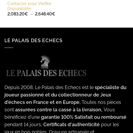
prix :
Contacter pour Verifier
264.00€
Disponibilité
à
313.20€
Plage
2,083.20
€
–
2,648.40
€
de
prix :
2,083.20€
à
2,648.40€
LE PALAIS DES ECHECS
Depuis 2008, Le Palais des Echecs est le
spécialiste du
joueur passionné et du collectionneur de Jeux
d'échecs en France et en Europe.
Toutes nos pièces
sont
assurées contre la casse à la livraison,
Vous
bénéficiez d'une
garantie 100% Satisfait ou remboursé
pendant 14 jours,
Certificats d'authenticité
pour les
jeux en bois nobles, Gravure artisanale et