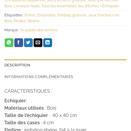
Complets Echiquiers et Jeu d'Echecs
,
gravure
,
Jeux d'échecs en
Bois
,
Livraison Noël
,
Tous les ensembles Jeu d’Échec + Échiquier
Étiquettes :
Echec
,
Ensemble
,
Fantasy
,
gravure
,
Jeux D'echecs en
Bois
,
Pirates
,
Resine
Marque :
le-palais-des-echecs
DESCRIPTION
INFORMATIONS COMPLÉMENTAIRES
CARACTERISTIQUES :
Echiquier:
Matériaux utilisés
: Bois
Taille de l’échiquier
: 40 x 40 cm
Taille des cases
: 4 cm
Finition
: imitation ébène, fait à la main