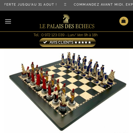
Passer
FERTE JUSQU'AU 31 AOÛT ! ♖ COMMANDEZ AVANT MIDI, EXP
au
contenu
Tel. : 0 972 123 039 - Lun/ Ven 9h à 18h
AVIS CLIENTS ★★★★★