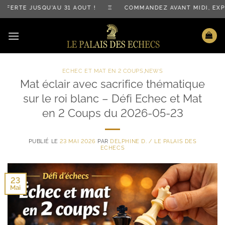
Passer
RTE JUSQU'AU 31 AOÛT ! ♖ COMMANDEZ AVANT MIDI, EXPÉD
au
contenu
ECHEC ET MAT EN 2 COUPS
,
NEWS
Mat éclair avec sacrifice thématique
sur le roi blanc – Défi Echec et Mat
en 2 Coups du 2026-05-23
PUBLIÉ LE
23 MAI 2026
PAR
DELPHINE D. / LE PALAIS DES
ECHECS
23
Mai