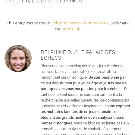
le roi est mat, la partie est terminée.
This entry was posted in
Echec et Mat en 2 Coups
,
News
. Bookmark
the
permalink
.
DELPHINE D. / LE PALAIS DES
ECHECS
Bienvenue sur mon blog dédié aux jeux d'échecs,
l'univers fascinant où stratégie et créativité se
rencontrent sur un échiquier.
Je suis passionné par
ce jeu depuis mon plus jeune âge et je suis ravi de
partager avec vous ma passion pour les échecs.
En
tant que fervent joueur, je suis constamment à la
recherche de nouvelles ouvertures, de combinaisons
audacieuses et de finales inspirantes.
J'aime explorer
les multiples facettes de ce jeu millénaire, en
étudiant les grands maîtres et en analysant leurs
parties historiques.
Mais ce blog ne se limite pas aux
conseils et aux analyses. Je souhaite également
créer une communauté engagée de joueurs d'échecs