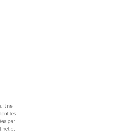
 Il ne
lent les
lées par
 net et