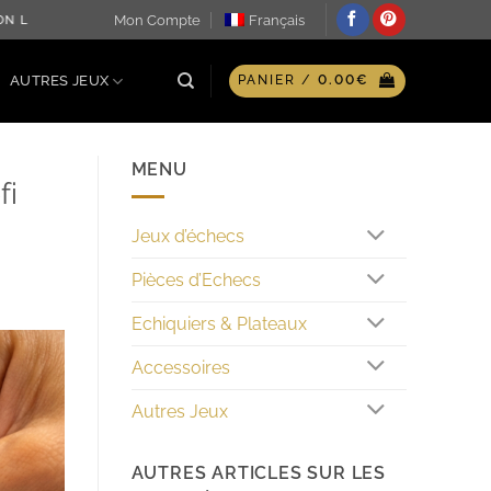
Mon Compte
Français
LE JOUR MÊME ♖ OPTION GRAVURE PERSONNALISÉE SUR PLAQ
AUTRES JEUX
PANIER /
0.00
€
MENU
fi
Jeux d’échecs
Pièces d’Echecs
Echiquiers & Plateaux
Accessoires
Autres Jeux
AUTRES ARTICLES SUR LES