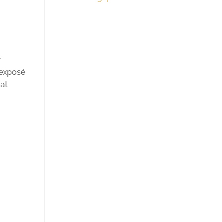
r
 exposé
at