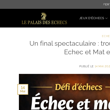
Passer
LIVRAISON OFFERTE JU
au
contenu
JEUX D’ÉCHECS
ECHE
Un final spectaculaire : t
Echec et Mat 
PUBLIÉ LE
14 MAI 20
14
Mai