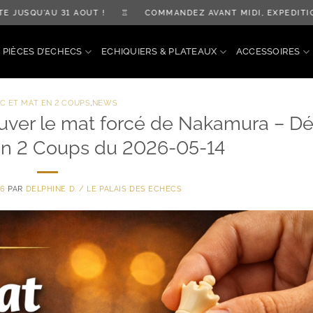
SQU'AU 31 AOÛT ! ♖ COMMANDEZ AVANT MIDI, EXPÉDITION 
PIÈCES D’ECHECS
ECHIQUIERS & PLATEAUX
ACCESSOIRES
C ET MAT EN 2 COUPS
,
NEWS
rouver le mat forcé de Nakamura – Dé
en 2 Coups du 2026-05-14
26
PAR
DELPHINE D. / LE PALAIS DES ECHECS