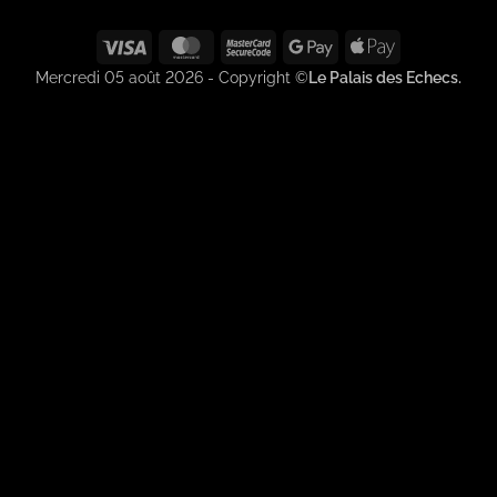
Visa
MasterCard
MasterCard
Google
Apple
2
Pay
Pay
Mercredi 05 août 2026 - Copyright ©
Le Palais des Echecs.