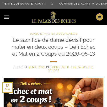
Passer
RTE JUSQU'AU 31 AOÛT ! ♖ COMMANDEZ AVANT MIDI, EXPÉ
au
contenu
ECHEC ET MAT EN 2 COUPS
,
NEWS
Le sacrifice de dame décisif pour
mater en deux coups – Défi Echec
et Mat en 2 Coups du 2026-05-13
PUBLIÉ LE
13 MAI 2026
PAR
DELPHINE D. / LE PALAIS DES
ECHECS
13
Mai