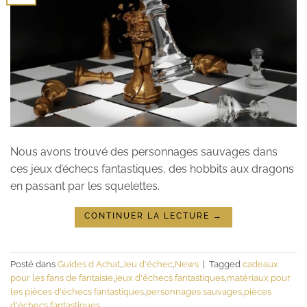
Nous avons trouvé des personnages sauvages dans
ces jeux d’échecs fantastiques, des hobbits aux dragons
en passant par les squelettes.
CONTINUER LA LECTURE
→
Posté dans
Guides d Achat
,
Jeu d'échec
,
News
|
Tagged
cadeaux
pour les fans de fantaisie
,
jeux d'échecs fantastiques
,
matériaux pour
les pièces d'échecs fantastiques
,
personnages sauvages
,
pièces
d'échecs fantastiques