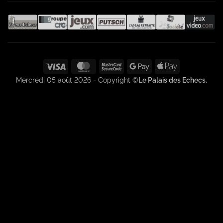
Visa
MasterCard
MasterCard
Google
Apple
2
Pay
Pay
Mercredi 05 août 2026 - Copyright ©
Le Palais des Echecs.