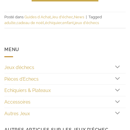
Posté dans
Guides d Achat
,
Jeu d'échec
,
News
|
Tagged
adulte
,
cadeau de noël
,
échiquier
,
enfant
,
jeux d'échecs
MENU
Jeux d’échecs
Pièces d’Echecs
Echiquiers & Plateaux
Accessoires
Autres Jeux
AUTRES ARTICLES SUR LES JEUX D’ÉCHEC