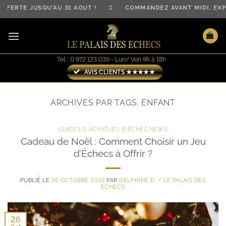
Passer
FFERTE JUSQU'AU 31 AOÛT ! ♖ COMMANDEZ AVANT MIDI, E
au
contenu
Tel. : 0 972 123 039 - Lun/ Ven 9h à 18h
AVIS CLIENTS ★★★★★
ARCHIVES PAR TAGS:
ENFANT
GUIDES D ACHAT
,
JEU D'ÉCHEC
,
NEWS
Cadeau de Noël : Comment Choisir un Jeu
d’Échecs à Offrir ?
PUBLIÉ LE
26 OCTOBRE 2022
PAR
DELPHINE D. / LE PALAIS DES
ECHECS
26