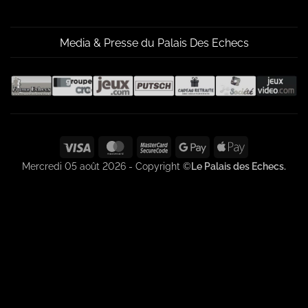
Media & Presse du Palais Des Echecs
Visa
MasterCard
MasterCard
Google
Apple
2
Pay
Pay
Mercredi 05 août 2026 - Copyright ©
Le Palais des Echecs.