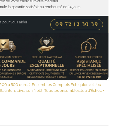
roit de votre choix sur votre matériel.
nule la garantie satisfait ou remboursé de 14 jours.
 pour vous aider
09 72 12 30 39
200 à 500 euros)
,
Ensembles Complets Echiquiers et Jeu
Staunton
,
Livraison Noël
,
Tous les ensembles Jeu d’Échec +