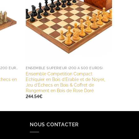
ENSEMBLE DÉCOUVERTE (MOINS DE 200 EUROS)
ENSEMBLE SUPÉRIEUR (200 À 500 EUROS)
Ensemble Competition Compact
Echecs en
Echiquier en Bois d’Erable et de Noyer,
Jeu d’Echecs en Bois & Coffret de
Rangement en Bois de Rose Doré
244.54
€
NOUS CONTACTER