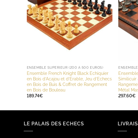
ENSEMBLE SUPÉRIEUR (200 À 500 EUROS)
ENSEMBLE 
Ensemble French Knight Black Echiquier
Ensemble 
en Bois d’Acajou et d’Erable, Jeu d’Echecs
Similicui
en Bois de Buis & Coffret de Rangement
Rangemen
en Bois de Bouleau
Métal Mas
189.74
€
297.60
€
LE PALAIS DES ECHECS
LIVRAI