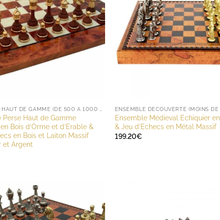
ENSEMBLE HAUT DE GAMME (DE 500 À 1000 EUROS)
 Perse Haut de Gamme
Ensemble Médieval Echiquier en 
 en Bois d’Orme et d’Erable &
& Jeu d’Echecs en Métal Massif
ecs en Bois et Laiton Massif
199.20
€
 et Argent