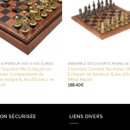
SUPÉRIEUR (200 À 500 EUROS)
Staunton Mix Echiquier en
Ensemble Camelot Roi Arthur VII
r avec Compartiment de
Echiquier en Similicuir & Jeu d’
t Intégré & Jeu d’Echecs en
Métal Massif
sif
188.40
€
SON SÉCURISÉE
LIENS DIVERS