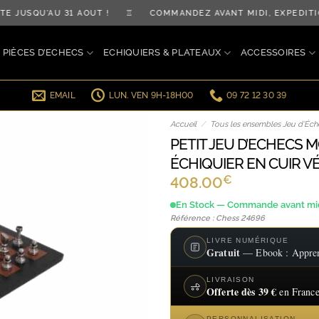
JUSQU'AU 31 AOÛT ! ♖ COMMANDEZ AVANT MIDI, EXPÉDITIO
PIÈCES D’ECHECS
ECHIQUIERS & PLATEAUX
ACCESSOIRES
EMAIL
LUN. VEN 9H-18H00
09 72 12 30 39
Accueil
/
Tous les ensembles Jeu d’Éche
PETIT JEU D’ECHECS 
ÉCHIQUIER EN CUIR V
€
408.00
En Stock — Commande avant midi
Référence : Chess 24696
LIVRE NUMÉRIQUE
Gratuit
— Ebook : Apprend
LIVRAISON
Offerte dès 39 €
en France
PERSONNALISATION