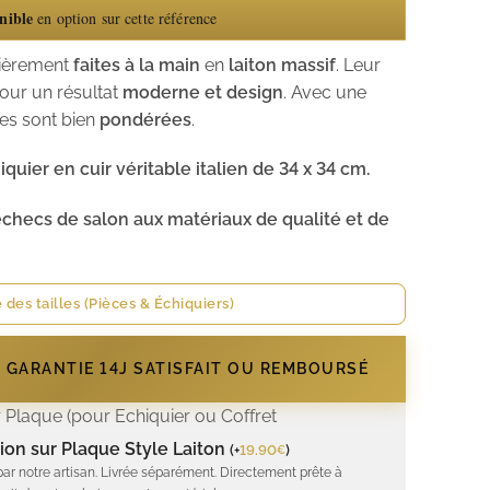
nible
en option sur cette référence
tièrement
faites à la main
en
laiton massif
. Leur
pour un résultat
moderne et design
. Avec une
les sont bien
pondérées
.
iquier en cuir véritable italien de 34 x 34 cm.
échecs de salon aux matériaux de qualité et de
 des tailles (Pièces & Échiquiers)
- GARANTIE 14J SATISFAIT OU REMBOURSÉ
 Plaque (pour Echiquier ou Coffret
ion sur Plaque Style Laiton
(
+
19.90
)
€
par notre artisan. Livrée séparément. Directement prête à