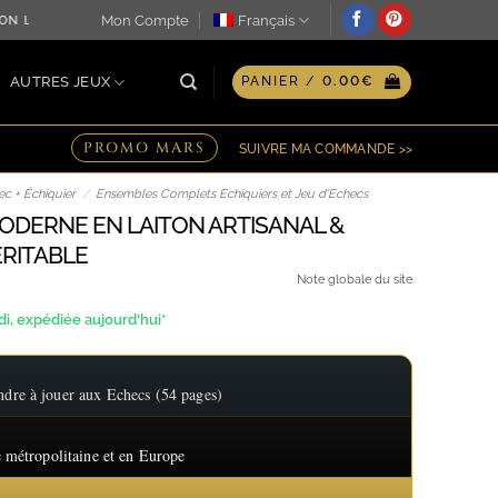
Mon Compte
Français
N LE JOUR MÊME ♖ OPTION GRAVURE PERSONNALISÉE SUR PL
AUTRES JEUX
PANIER /
0.00
€
PROMO MARS
SUIVRE MA COMMANDE >>
c + Échiquier
/
Ensembles Complets Echiquiers et Jeu d'Echecs
MODERNE EN LAITON ARTISANAL &
ÉRITABLE
Note globale du site
, expédiée aujourd'hui*
re à jouer aux Echecs (54 pages)
 métropolitaine et en Europe