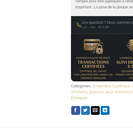
l'emploi pour être appliquée à l'end
Important : La pose de la plaque an
Une question ? Nous sommes là
Lun – Ven · 9h à 18h
Catégories :
Ensemble Supérieur (
d'Echecs
,
gravure
,
Jeux d'échecs 
Échiquier