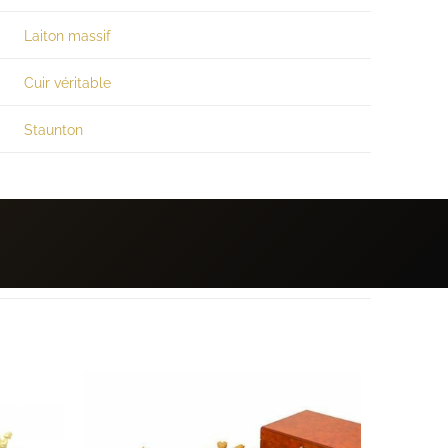
Laiton massif
Cuir véritable
Staunton