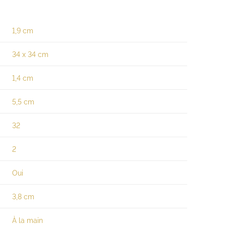
1,9 cm
34 x 34 cm
1,4 cm
5,5 cm
32
2
Oui
3,8 cm
À la main