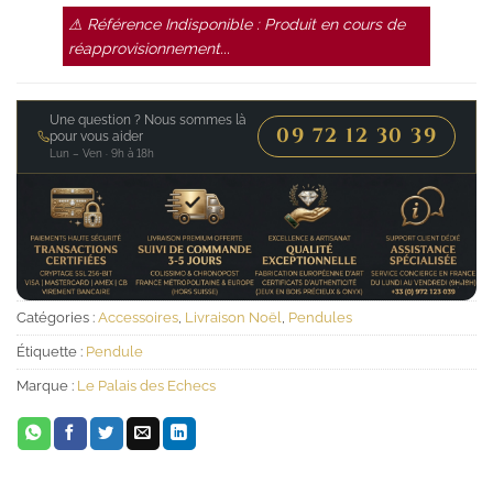
⚠ Référence Indisponible : Produit en cours de
réapprovisionnement...
Une question ? Nous sommes là
09 72 12 30 39
pour vous aider
Lun – Ven · 9h à 18h
Catégories :
Accessoires
,
Livraison Noël
,
Pendules
Étiquette :
Pendule
Marque :
Le Palais des Echecs