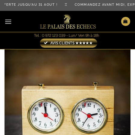
Passer
FERTE JUSQU'AU 31 AOÛT ! ♖ COMMANDEZ AVANT MIDI, EXP
au
contenu
Tel. : 0 972 123 039 - Lun/ Ven 9h à 18h
AVIS CLIENTS ★★★★★