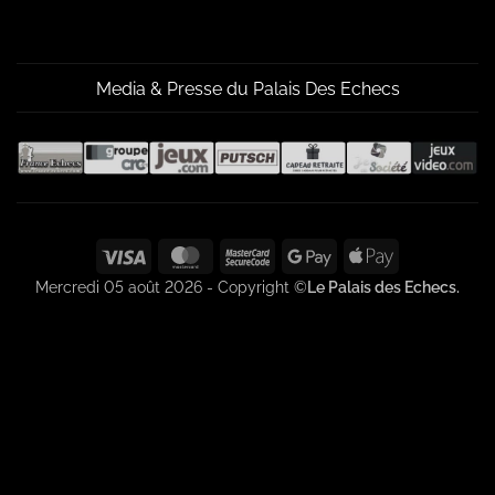
Media & Presse du Palais Des Echecs
Visa
MasterCard
MasterCard
Google
Apple
2
Pay
Pay
Mercredi 05 août 2026 - Copyright ©
Le Palais des Echecs.