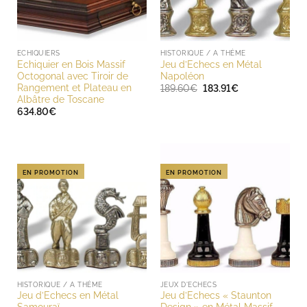
ECHIQUIERS
HISTORIQUE / A THÈME
Echiquier en Bois Massif
Jeu d’Echecs en Métal
Octogonal avec Tiroir de
Napoléon
Rangement et Plateau en
Le
Le
189.60
€
183.91
€
prix
prix
Albâtre de Toscane
initial
actuel
634.80
€
était :
est :
189.60€.
183.91€.
EN PROMOTION
EN PROMOTION
HISTORIQUE / A THÈME
JEUX D'ECHECS
Jeu d’Echecs en Métal
Jeu d’Echecs « Staunton