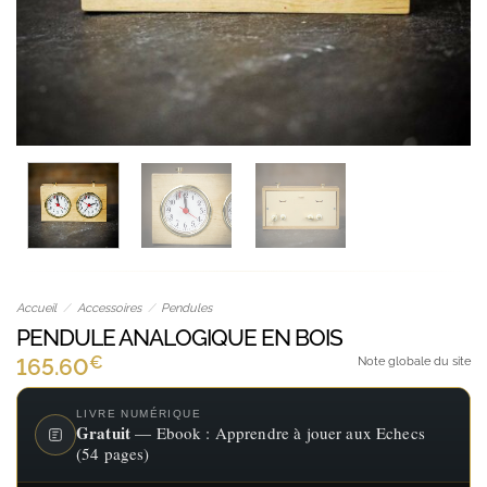
Accueil
/
Accessoires
/
Pendules
PENDULE ANALOGIQUE EN BOIS
€
165.60
Note globale du site
LIVRE NUMÉRIQUE
Gratuit
— Ebook : Apprendre à jouer aux Echecs
(54 pages)