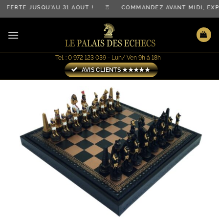
Passer
FERTE JUSQU'AU 31 AOÛT ! ♖ COMMANDEZ AVANT MIDI, EXP
au
contenu
Tel. : 0 972 123 039 - Lun/ Ven 9h à 18h
AVIS CLIENTS ★★★★★