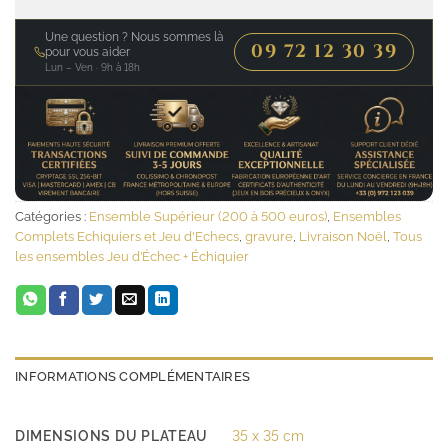
Une question ? Nous sommes là
09 72 12 30 39
pour vous aider
Lun – Ven · 9h à 18h
Catégories :
Ensemble Supérieur (200 à 500 euros)
,
Ensembles
Complets Echiquiers et Jeu d'Echecs
,
gravure
,
Livraison Noël
,
Tous
les ensembles Jeu d’Échec + Échiquier
INFORMATIONS COMPLÉMENTAIRES
DIMENSIONS DU PLATEAU
35 x 35 cm