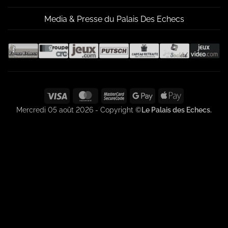
Media & Presse du Palais Des Echecs
Visa
MasterCard
MasterCard
Google
Apple
2
Pay
Pay
Mercredi 05 août 2026 - Copyright ©
Le Palais des Echecs.