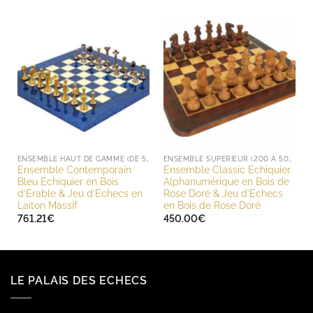
ENSEMBLE HAUT DE GAMME (DE 500 À 1000 EUROS)
ENSEMBLE SUPÉRIEUR (200 À 500 EUROS)
Ensemble Contemporain
Ensemble Classic Echiquier
Bleu Echiquier en Bois
Alphanumérique en Bois de
d’Erable & Jeu d’Echecs en
Rose Doré & Jeu d’Echecs
Laiton Massif
en Bois de Rose Doré
761.21
€
450.00
€
LE PALAIS DES ECHECS