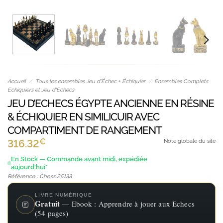
Accueil
/
Tous les ensembles Jeu d’Échec + Échiquier
/
Ensembles Complets
Echiquiers et Jeu d'Echecs
JEU D’ECHECS ÉGYPTE ANCIENNE EN RÉSINE
& ÉCHIQUIER EN SIMILICUIR AVEC
COMPARTIMENT DE RANGEMENT
€
316.32
Note globale du site
En Stock — Commande avant midi, expédiée
aujourd'hui*
Référence : Chess 25133
LIVRE NUMÉRIQUE
Gratuit
— Ebook : Apprendre à jouer aux Echecs
(54 pages)