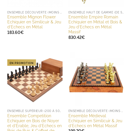
ENSEMBLE DÉCOUVERTE (MOINS DE 200 EUROS)
ENSEMBLE HAUT DE GAMME (DE 500 À 1000 EUROS)
Ensemble Mignon Flower
Ensemble Empire Romain
Echiquier en Similicuir & Jeu
Echiquier en Métal et Bois &
d’Echecs en Métal
Jeu d’Echecs en Métal
Massif
183.60
€
830.42
€
EN PROMOTION
ENSEMBLE SUPÉRIEUR (200 À 500 EUROS)
ENSEMBLE DÉCOUVERTE (MOINS DE 200 EUROS)
Ensemble Competition
Ensemble Médieval
Echiquier en Bois de Noyer
Echiquier en Similicuir & Jeu
et d’Erable, Jeu d’Echecs en
d’Echecs en Métal Massif
Bois de Buis & Coffret de