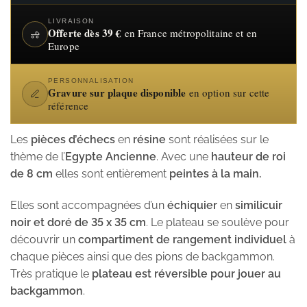
LIVRAISON
Offerte dès 39 €
en France métropolitaine et en
Europe
PERSONNALISATION
Gravure sur plaque disponible
en option sur cette
référence
Les
pièces d’échecs
en
résine
sont réalisées sur le
thème de l’
Egypte Ancienne
. Avec une
hauteur de roi
de 8 cm
elles sont entièrement
peintes à la main.
Elles sont accompagnées d’un
échiquier
en
similicuir
noir et doré de 35 x 35 cm
. Le plateau se soulève pour
découvrir un
compartiment de rangement individuel
à
chaque pièces ainsi que des pions de backgammon.
Très pratique le
plateau est réversible pour jouer au
backgammon
.