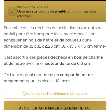
PERSONNALISATION
Gravure sur plaque disponible
en option sur cette
référence
Ensemble de jeu d’échecs de petite dimension qui sera
parfait pour être transporté facilement grâce à son
échiquier en bois de hetre et de bouleau
d’une
dimension de
31 x 31 x 2,25 cm
(31 x 15,5 x 4,5 cm fermé).
Il est assorti à des
pièces d’échecs en bois de charme
et de hêtre
avec une
hauteur de roi de 6,6 cm
.
L’échiquier pliant comprend un
compartiment de
rangement
pour les pièces d’échecs.
Guide des tailles (Pièces & Échiquiers)
AJOUTER AU PANIER - GARANTIE 14J