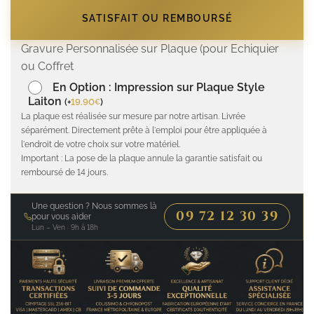
SATISFAIT OU REMBOURSÉ
Gravure Personnalisée sur Plaque (pour Echiquier
ou Coffret
En Option : Impression sur Plaque Style
Laiton
(
+
19.90
)
€
La plaque est réalisée sur mesure par notre artisan. Livrée
séparément. Directement prête à l'emploi pour être appliquée à
l'endroit de votre choix sur votre matériel.
Important : La pose de la plaque annule la garantie satisfait ou
remboursé de 14 jours.
Une question ? Nous sommes là
09 72 12 30 39
pour vous aider
Lun – Ven · 9h à 18h