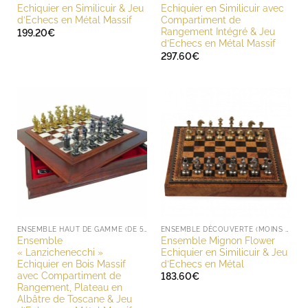
Echiquier en Similicuir & Jeu
Echiquier en Similicuir avec
d’Echecs en Métal Massif
Compartiment de
Rangement Intégré & Jeu
199.20
€
d’Echecs en Métal Massif
297.60
€
ENSEMBLE HAUT DE GAMME (DE 500 À 1000 EUROS)
ENSEMBLE DÉCOUVERTE (MOINS DE 200 EUROS)
Ensemble
Ensemble Mignon Flower
« Lanzichenecchi »
Echiquier en Similicuir & Jeu
Echiquier en Bois Massif
d’Echecs en Métal
avec Compartiment de
183.60
€
Rangement, Plateau en
Albâtre de Toscane & Jeu