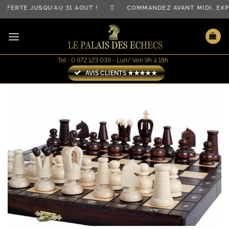
Passer
FERTE JUSQU'AU 31 AOÛT ! ♖ COMMANDEZ AVANT MIDI, EXP
au
contenu
Tel. : 0 972 123 039 - Lun/ Ven 9h à 18h
AVIS CLIENTS ★★★★★