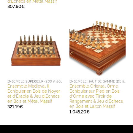
d’Echecs en Métal Massif
807.60
€
ENSEMBLE SUPÉRIEUR (200 À 500 EUROS)
ENSEMBLE HAUT DE GAMME (DE 500 À 1000 EUROS)
Ensemble Medieval II
Ensemble Oriental Orme
Echiquier en Bois de Noyer
Echiquier sur Pied en Bois
et d’Erable & Jeu d’Echecs
d’Orme avec Tiroir de
en Bois et Métal Massif
Rangement & Jeu d’Echecs
en Bois et Laiton Massif
321.19
€
1,045.20
€