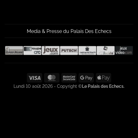
Media & Presse du Palais Des Echecs
Visa
MasterCard
MasterCard
Google
Apple
2
Pay
Pay
Lundi 10 août 2026 - Copyright ©
Le Palais des Echecs.