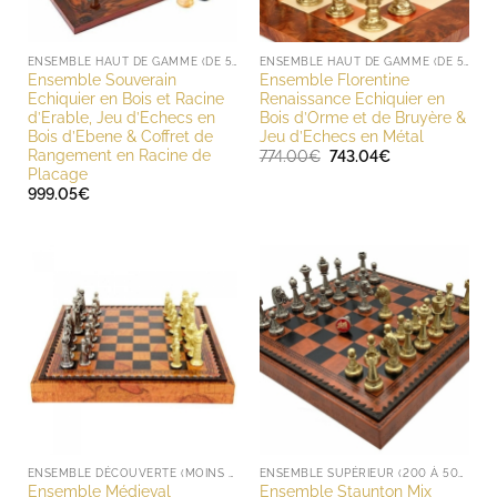
ENSEMBLE HAUT DE GAMME (DE 500 À 1000 EUROS)
ENSEMBLE HAUT DE GAMME (DE 500 À 1000 EUROS)
Ensemble Souverain
Ensemble Florentine
Echiquier en Bois et Racine
Renaissance Echiquier en
d’Erable, Jeu d’Echecs en
Bois d’Orme et de Bruyère &
Bois d’Ebene & Coffret de
Jeu d’Echecs en Métal
Rangement en Racine de
Le
Le
774.00
€
743.04
€
prix
prix
Placage
initial
actuel
999.05
€
était :
est :
774.00€.
743.04€.
ENSEMBLE DÉCOUVERTE (MOINS DE 200 EUROS)
ENSEMBLE SUPÉRIEUR (200 À 500 EUROS)
Ensemble Médieval
Ensemble Staunton Mix