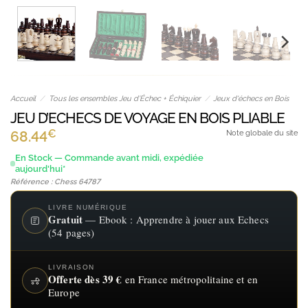
Accueil
/
Tous les ensembles Jeu d’Échec + Échiquier
/
Jeux d'échecs en Bois
JEU D’ECHECS DE VOYAGE EN BOIS PLIABLE
€
68.44
Note globale du site
En Stock — Commande avant midi, expédiée
aujourd'hui*
Référence : Chess 64787
LIVRE NUMÉRIQUE
Gratuit
— Ebook : Apprendre à jouer aux Echecs
(54 pages)
LIVRAISON
Offerte dès 39 €
en France métropolitaine et en
Europe