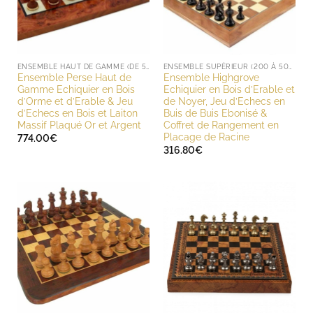
ENSEMBLE HAUT DE GAMME (DE 500 À 1000 EUROS)
ENSEMBLE SUPÉRIEUR (200 À 500 EUROS)
Ensemble Perse Haut de
Ensemble Highgrove
Gamme Echiquier en Bois
Echiquier en Bois d’Erable et
d’Orme et d’Erable & Jeu
de Noyer, Jeu d’Echecs en
d’Echecs en Bois et Laiton
Buis de Buis Ebonisé &
Massif Plaqué Or et Argent
Coffret de Rangement en
Placage de Racine
774.00
€
316.80
€