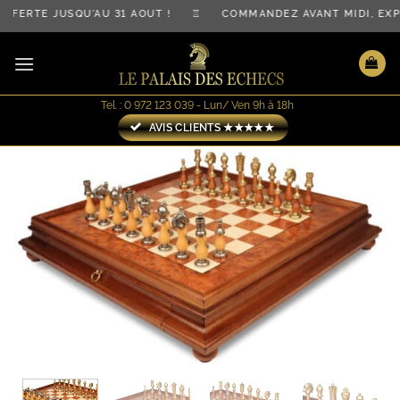
Passer
FERTE JUSQU'AU 31 AOÛT ! ♖ COMMANDEZ AVANT MIDI, EXP
au
contenu
Tel. : 0 972 123 039 - Lun/ Ven 9h à 18h
AVIS CLIENTS ★★★★★