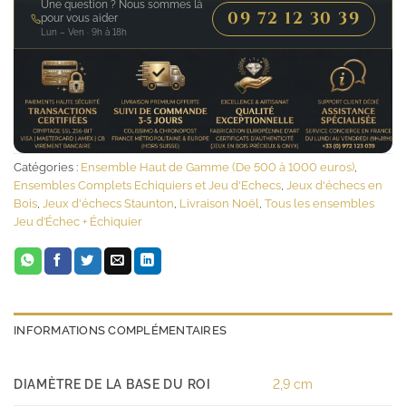
Une question ? Nous sommes là
09 72 12 30 39
pour vous aider
Lun – Ven · 9h à 18h
Catégories :
Ensemble Haut de Gamme (De 500 à 1000 euros)
,
Ensembles Complets Echiquiers et Jeu d'Echecs
,
Jeux d'échecs en
Bois
,
Jeux d'échecs Staunton
,
Livraison Noël
,
Tous les ensembles
Jeu d’Échec + Échiquier
INFORMATIONS COMPLÉMENTAIRES
DIAMÈTRE DE LA BASE DU ROI
2,9 cm