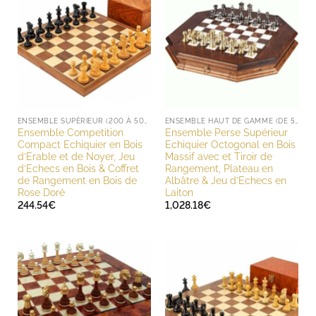
ENSEMBLE SUPÉRIEUR (200 À 500 EUROS)
ENSEMBLE HAUT DE GAMME (DE 500 À 1000 EUROS)
Ensemble Competition
Ensemble Perse Supérieur
Compact Echiquier en Bois
Echiquier Octogonal en Bois
d’Erable et de Noyer, Jeu
Massif avec et Tiroir de
d’Echecs en Bois & Coffret
Rangement, Plateau en
de Rangement en Bois de
Albâtre & Jeu d’Echecs en
Rose Doré
Laiton
244.54
€
1,028.18
€