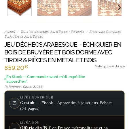
Accueil
/
Tous les ensembles Jeu d’Échec + Échiquier
/
Ensembles Complets
Echiquiers et Jeu d'Echecs
JEU D’ÉCHECS ARABESQUE – ÉCHIQUIER EN
BOIS DE BRUYÈRE ET BOIS D’ORME AVEC
TIROIR & PIÈCES EN MÉTAL ET BOIS
€
859.20
Note globale du site
En Stock — Commande avant midi, expédiée
aujourd'hui*
Référence : Chess 21983
LIVRE NUMÉRIQUE
Gratuit
— Ebook : Apprendre à jouer aux Echecs
(54 pages)
LIVRAISON
Offerte dès 39 €
en France métropolitaine et en