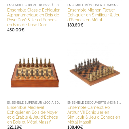
ENSEMBLE SUPÉRIEUR (200 À 500 EUROS)
ENSEMBLE DÉCOUVERTE (MOINS DE 200 EUROS)
Ensemble Classic Echiquier
Ensemble Mignon Flower
Alphanumérique en Bois de
Echiquier en Similicuir & Jeu
Rose Doré & Jeu d’Echecs
d’Echecs en Métal
en Bois de Rose Doré
183.60
€
450.00
€
ENSEMBLE SUPÉRIEUR (200 À 500 EUROS)
ENSEMBLE DÉCOUVERTE (MOINS DE 200 EUROS)
Ensemble Medieval II
Ensemble Camelot Roi
Echiquier en Bois de Noyer
Arthur VII Echiquier en
et d’Erable & Jeu d’Echecs
Similicuir & Jeu d’Echecs en
en Bois et Métal Massif
Métal Massif
321.19
€
188.40
€