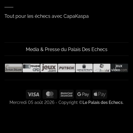
Tout pour les échecs avec CapaKaspa
Media & Presse du Palais Des Echecs
Visa
MasterCard
MasterCard
Google
Apple
2
Pay
Pay
Mercredi 05 août 2026 - Copyright ©
Le Palais des Echecs.