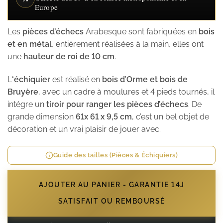
Europe
Les
pièces d’échecs
Arabesque sont fabriquées en
bois
et en métal
, entièrement réalisées à la main, elles ont
une
hauteur de roi de 10 cm
.
L
‘échiquier
est réalisé en
bois d’Orme et bois de
Bruyère
, avec un cadre à moulures et 4 pieds tournés, il
intégre un
tiroir pour ranger les pièces d’échecs
. De
grande dimension
61x 61 x 9,5 cm
, c’est un bel objet de
décoration et un vrai plaisir de jouer avec.
Guide des tailles (Pièces & Échiquiers)
AJOUTER AU PANIER - GARANTIE 14J
SATISFAIT OU REMBOURSÉ