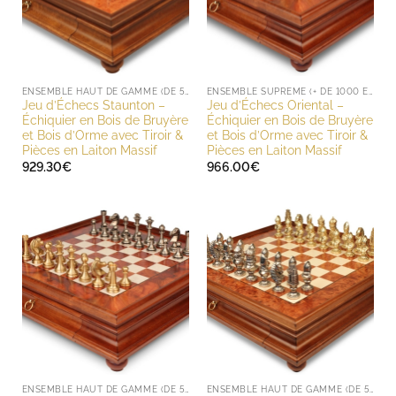
ENSEMBLE HAUT DE GAMME (DE 500 À 1000 EUROS)
ENSEMBLE SUPREME (+ DE 1000 EUROS)
Jeu d’Échecs Staunton –
Jeu d’Échecs Oriental –
Échiquier en Bois de Bruyère
Échiquier en Bois de Bruyère
et Bois d’Orme avec Tiroir &
et Bois d’Orme avec Tiroir &
Pièces en Laiton Massif
Pièces en Laiton Massif
929.30
€
966.00
€
ENSEMBLE HAUT DE GAMME (DE 500 À 1000 EUROS)
ENSEMBLE HAUT DE GAMME (DE 500 À 1000 EUROS)