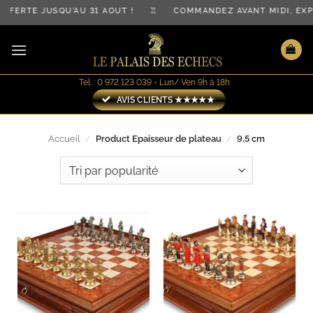
Passer
FFERTE JUSQU'AU 31 AOÛT ! ♖ COMMANDEZ AVANT MIDI, EX
au
contenu
Tel. : 0 972 123 039 - Lun/ Ven 9h à 18h
AVIS CLIENTS ★★★★★
Accueil
/
Product Epaisseur de plateau
/
9,5 cm