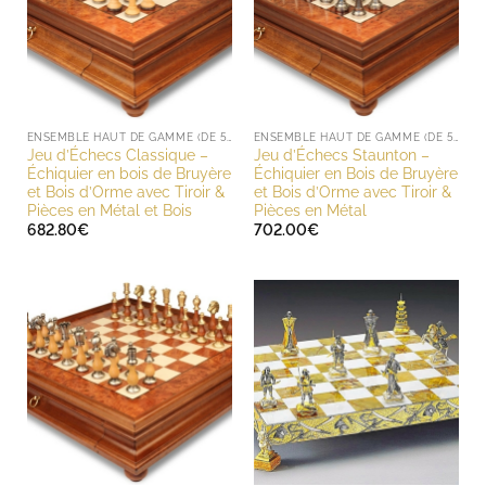
ENSEMBLE HAUT DE GAMME (DE 500 À 1000 EUROS)
ENSEMBLE HAUT DE GAMME (DE 500 À 1000 EUROS)
Jeu d’Échecs Classique –
Jeu d’Échecs Staunton –
Échiquier en bois de Bruyère
Échiquier en Bois de Bruyère
et Bois d’Orme avec Tiroir &
et Bois d’Orme avec Tiroir &
Pièces en Métal et Bois
Pièces en Métal
682.80
€
702.00
€