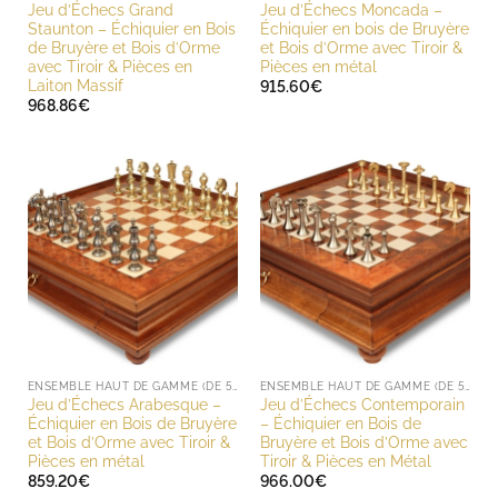
Jeu d’Échecs Grand
Jeu d’Échecs Moncada –
Staunton – Échiquier en Bois
Échiquier en bois de Bruyère
de Bruyère et Bois d’Orme
et Bois d’Orme avec Tiroir &
avec Tiroir & Pièces en
Pièces en métal
Laiton Massif
915.60
€
968.86
€
ENSEMBLE HAUT DE GAMME (DE 500 À 1000 EUROS)
ENSEMBLE HAUT DE GAMME (DE 500 À 1000 EUROS)
Jeu d’Échecs Arabesque –
Jeu d’Échecs Contemporain
Échiquier en Bois de Bruyère
– Échiquier en Bois de
et Bois d’Orme avec Tiroir &
Bruyère et Bois d’Orme avec
Pièces en métal
Tiroir & Pièces en Métal
859.20
€
966.00
€