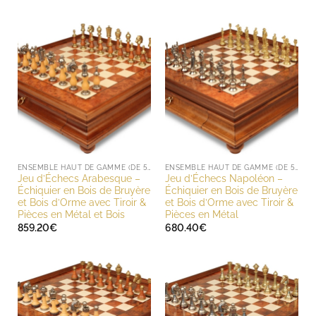
ENSEMBLE HAUT DE GAMME (DE 500 À 1000 EUROS)
ENSEMBLE HAUT DE GAMME (DE 500 À 1000 EUROS)
Jeu d’Échecs Arabesque –
Jeu d’Échecs Napoléon –
Échiquier en Bois de Bruyère
Échiquier en Bois de Bruyère
et Bois d’Orme avec Tiroir &
et Bois d’Orme avec Tiroir &
Pièces en Métal et Bois
Pièces en Métal
859.20
€
680.40
€