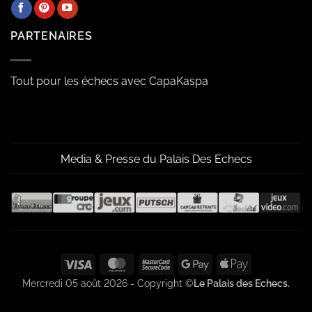
PARTENAIRES
Tout pour les échecs avec CapaKaspa
Media & Presse du Palais Des Echecs
Visa
MasterCard
MasterCard
Google
Apple
2
Pay
Pay
Mercredi 05 août 2026 - Copyright ©
Le Palais des Echecs.