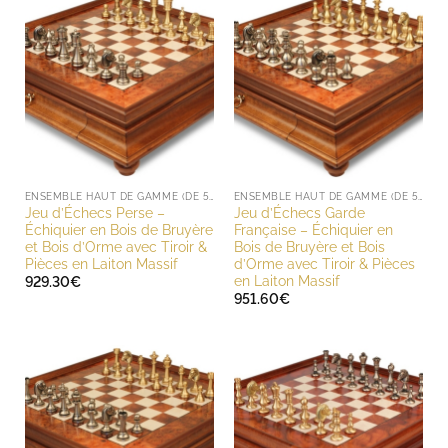
ENSEMBLE HAUT DE GAMME (DE 500 À 1000 EUROS)
ENSEMBLE HAUT DE GAMME (DE 500 À 1000 EUROS)
Jeu d’Échecs Perse –
Jeu d’Échecs Garde
Échiquier en Bois de Bruyère
Française – Échiquier en
et Bois d’Orme avec Tiroir &
Bois de Bruyère et Bois
Pièces en Laiton Massif
d’Orme avec Tiroir & Pièces
en Laiton Massif
929.30
€
951.60
€