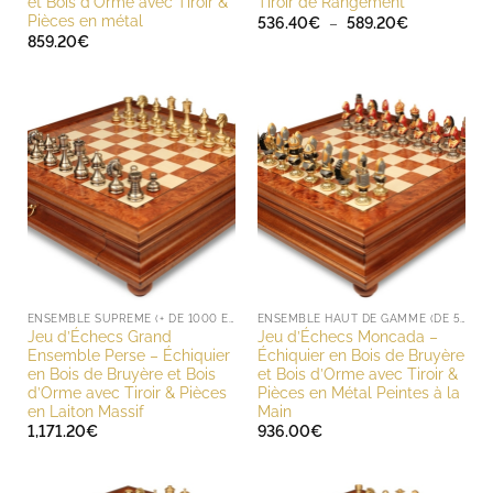
et Bois d’Orme avec Tiroir &
Tiroir de Rangement
Pièces en métal
Plage
536.40
€
–
589.20
€
de
859.20
€
prix :
536.40€
à
589.20€
ENSEMBLE SUPREME (+ DE 1000 EUROS)
ENSEMBLE HAUT DE GAMME (DE 500 À 1000 EUROS)
Jeu d’Échecs Grand
Jeu d’Échecs Moncada –
Ensemble Perse – Échiquier
Échiquier en Bois de Bruyère
en Bois de Bruyère et Bois
et Bois d’Orme avec Tiroir &
d’Orme avec Tiroir & Pièces
Pièces en Métal Peintes à la
en Laiton Massif
Main
1,171.20
€
936.00
€