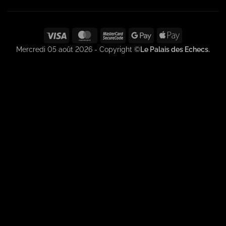
Visa
MasterCard
MasterCard
Google
Apple
2
Pay
Pay
Mercredi 05 août 2026 - Copyright ©
Le Palais des Echecs.