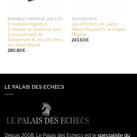
ENSEMBLE SUPÉRIEUR (200 À 500 EUROS)
JEUX D'ECHECS
Ensemble Mignon II
Jeu d’Echecs en Laiton
Echiquier en Similicuir avec
Massif Plaqué Or et Argent
Compartiment de
Mignon
Rangement & Jeu d’Echecs
243.60
€
en Laiton Massif
280.80
€
LE PALAIS DES ECHECS
Depuis 2008, Le Palais des Echecs est le
spécialiste du