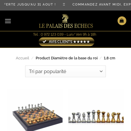
Passer
OFFERTE JUSQU'AU 31 AOÛT ! ♖ COMMANDEZ AVANT MIDI, E
au
contenu
Tel. : 0 972 123 039 - Lun/ Ven 9h à 18h
AVIS CLIENTS ★★★★★
Accueil
/
Product Diamètre de la base du roi
/
1,8 cm