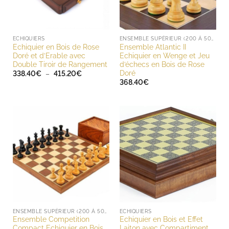
ECHIQUIERS
ENSEMBLE SUPÉRIEUR (200 À 500 EUROS)
Echiquier en Bois de Rose
Ensemble Atlantic II
Doré et d’Erable avec
Echiquier en Wenge et Jeu
Double Tiroir de Rangement
d’échecs en Bois de Rose
Doré
Plage
338.40
€
–
415.20
€
de
368.40
€
prix :
338.40€
à
415.20€
ENSEMBLE SUPÉRIEUR (200 À 500 EUROS)
ECHIQUIERS
Ensemble Competition
Echiquier en Bois et Effet
Compact Echiquier en Bois
Laiton avec Compartiment