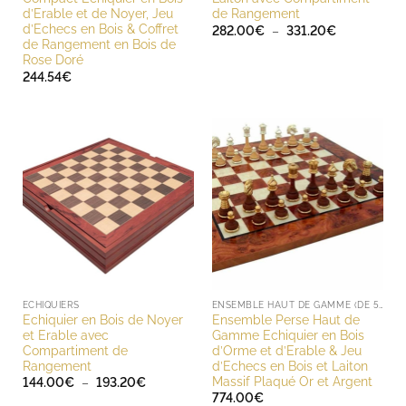
d’Erable et de Noyer, Jeu
de Rangement
d’Echecs en Bois & Coffret
Plage
282.00
€
–
331.20
€
de
de Rangement en Bois de
prix :
Rose Doré
282.00€
244.54
€
à
331.20€
ECHIQUIERS
ENSEMBLE HAUT DE GAMME (DE 500 À 1000 EUROS)
Echiquier en Bois de Noyer
Ensemble Perse Haut de
et Erable avec
Gamme Echiquier en Bois
Compartiment de
d’Orme et d’Erable & Jeu
Rangement
d’Echecs en Bois et Laiton
Massif Plaqué Or et Argent
Plage
144.00
€
–
193.20
€
de
774.00
€
prix :