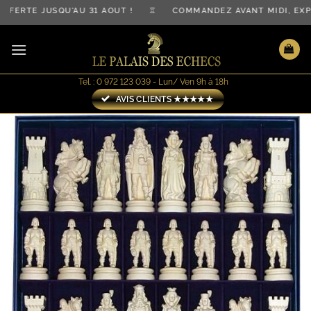
Passer
ERTE JUSQU'AU 31 AOÛT ! ♖ COMMANDEZ AVANT MIDI, EXPÉ
au
contenu
Tel. : 0 972 123 039 - Lun/ Ven 9h à 18h
AVIS CLIENTS ★★★★★