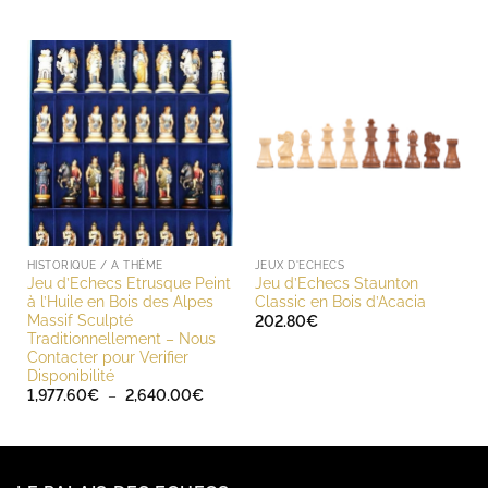
144.00€
à
193.20€
HISTORIQUE / A THÈME
JEUX D'ECHECS
Jeu d’Echecs Etrusque Peint
Jeu d’Echecs Staunton
à l’Huile en Bois des Alpes
Classic en Bois d’Acacia
Massif Sculpté
202.80
€
Traditionnellement – Nous
Contacter pour Verifier
Disponibilité
Plage
1,977.60
€
–
2,640.00
€
de
prix :
1,977.60€
à
2,640.00€