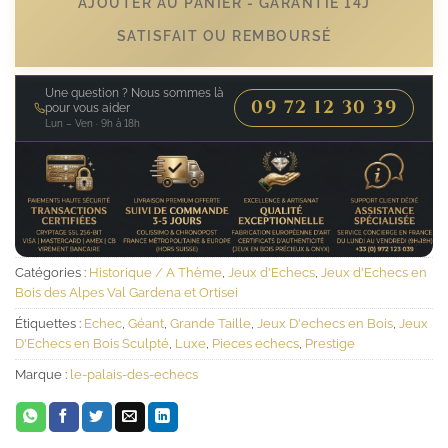
AJOUTER AU PANIER - GARANTIE 14J
SATISFAIT OU REMBOURSÉ
Une question ? Nous sommes là
09 72 12 30 39
pour vous aider
Lun – Ven · 9h à 18h
Catégories :
Historique / A Thème
,
Jeux d'Echecs
,
Jeux d'Echecs en
Bois des Alpes Val Gardena et Ortisei
Étiquettes :
Echec
,
Géant
,
Grande Taille
,
Jeux D'echecs en Bois
,
Jeux
D'Echecs en Bois Sculpté
,
Luxe
,
Pieces echecs
,
Prestige
Marque :
le-palais-des-echecs