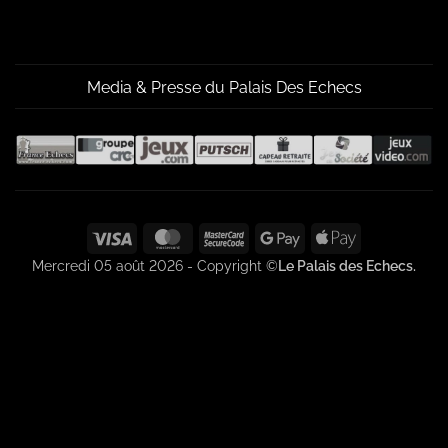
Media & Presse du Palais Des Echecs
Visa
MasterCard
MasterCard
Google
Apple
2
Pay
Pay
Mercredi 05 août 2026 - Copyright ©
Le Palais des Echecs.