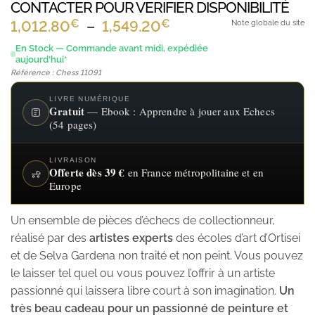
CONTACTER POUR VERIFIER DISPONIBILITÉ
€
€
Plage
1,012.80
–
1,549.20
Note globale du site
de
En Stock — Commande avant midi, expédiée
aujourd'hui*
prix :
Référence : Chess 11091
1,012.80€
à
LIVRE NUMÉRIQUE
Gratuit
— Ebook : Apprendre à jouer aux Echecs
1,549.20€
(54 pages)
LIVRAISON
Offerte dès 39 €
en France métropolitaine et en
Europe
Un ensemble de pièces d’échecs de collectionneur,
réalisé par des
artistes experts
des écoles d’art d’Ortisei
et de Selva Gardena non traité et non peint. Vous pouvez
le laisser tel quel ou vous pouvez l’offrir à un artiste
passionné qui laissera libre court à son imagination.
Un
très beau cadeau pour un passionné de peinture et