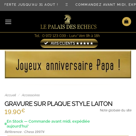
Passer
FFERTE JUSQU'AU 31 AOÛT ! ♖ COMMANDEZ AVANT MIDI, EX
au
contenu
Tel. : 0 972 123 039 - Lun/ Ven 9h à 18h
AVIS CLIENTS ★★★★★
Accueil
/
Accessoires
GRAVURE SUR PLAQUE STYLE LAITON
€
19.90
Note globale du site
En Stock — Commande avant midi, expédiée
aujourd'hui*
Référence : Chess 19974