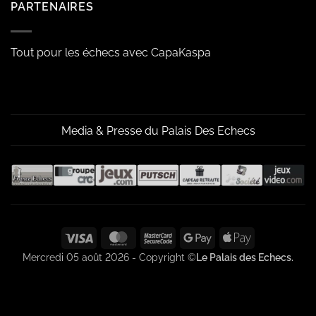
PARTENAIRES
Tout pour les échecs avec CapaKaspa
Media & Presse du Palais Des Echecs
Visa
MasterCard
MasterCard
Google
Apple
2
Pay
Pay
Mercredi 05 août 2026 - Copyright ©
Le Palais des Echecs.