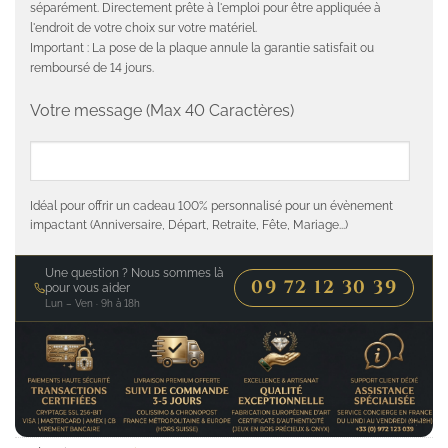
séparément. Directement prête à l'emploi pour être appliquée à
l'endroit de votre choix sur votre matériel.
Important : La pose de la plaque annule la garantie satisfait ou
remboursé de 14 jours.
Votre message (Max 40 Caractères)
Idéal pour offrir un cadeau 100% personnalisé pour un évènement
impactant (Anniversaire, Départ, Retraite, Fête, Mariage...)
Une question ? Nous sommes là
09 72 12 30 39
pour vous aider
Lun – Ven · 9h à 18h