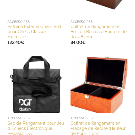
ACCESSOIRES
ACCESSOIRES
Batterie Externe Chess Volt
Coffret de Rangement en
pour Chess Classics
Bois de Bouleau (Hauteur de
Exclusive
Roi = 8 cm)
122.40
€
84.00
€
ACCESSOIRES
ACCESSOIRES
Sac de Rangement pour Jeu
Coffret de Rangement en
d Echecs Electronique
Placage de Racine (Hauteur
Pegasus DGT
de Roi = 11 cm)