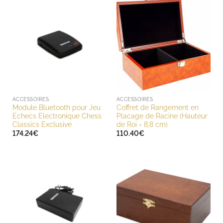
ACCESSOIRES
ACCESSOIRES
Module Bluetooth pour Jeu
Coffret de Rangement en
Echecs Electronique Chess
Placage de Racine (Hauteur
Classics Exclusive
de Roi = 8,8 cm)
174.24
€
110.40
€