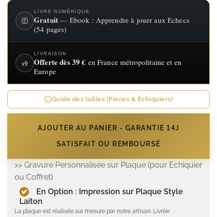
LIVRE NUMÉRIQUE
Gratuit
— Ebook : Apprendre à jouer aux Echecs
(54 pages)
LIVRAISON
Offerte dès 39 €
en France métropolitaine et en
Europe
Guide des tailles (Pièces & Échiquiers)
AJOUTER AU PANIER - GARANTIE 14J
SATISFAIT OU REMBOURSÉ
>> Gravure Personnalisée sur Plaque (pour Echiquier
ou Coffret)
En Option : Impression sur Plaque Style
Laiton
La plaque est réalisée sur mesure par notre artisan. Livrée