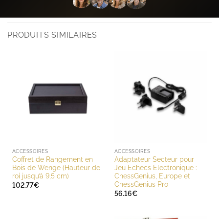
PRODUITS SIMILAIRES
ACCESSOIRES
ACCESSOIRES
Coffret de Rangement en
Adaptateur Secteur pour
Bois de Wenge (Hauteur de
Jeu Echecs Electronique :
roi jusqu’à 9,5 cm)
ChessGenius, Europe et
ChessGenius Pro
102.77
€
56.16
€