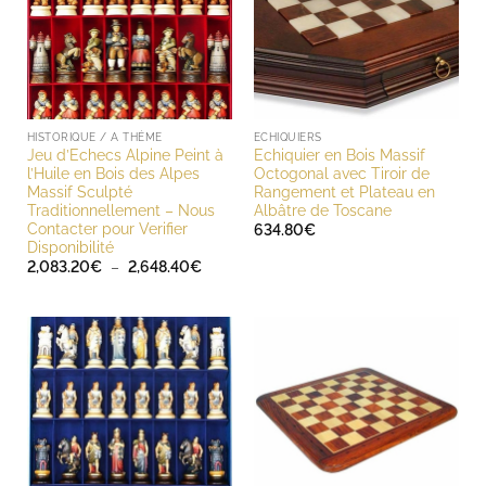
HISTORIQUE / A THÈME
ECHIQUIERS
Jeu d’Echecs Alpine Peint à
Echiquier en Bois Massif
l’Huile en Bois des Alpes
Octogonal avec Tiroir de
Massif Sculpté
Rangement et Plateau en
Traditionnellement – Nous
Albâtre de Toscane
Contacter pour Verifier
634.80
€
Disponibilité
Plage
2,083.20
€
–
2,648.40
€
de
prix :
2,083.20€
à
2,648.40€