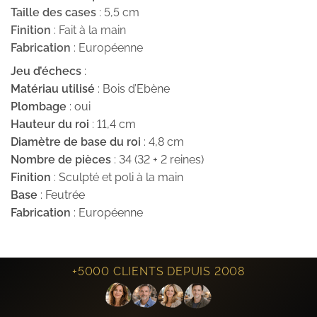
Taille des cases
: 5,5 cm
Finition
: Fait à la main
Fabrication
: Européenne
Jeu d’échecs
:
Matériau utilisé
: Bois d’Ebène
Plombage
: oui
Hauteur du roi
: 11,4 cm
Diamètre de base du roi
: 4,8 cm
Nombre de pièces
: 34 (32 + 2 reines)
Finition
: Sculpté et poli à la main
Base
: Feutrée
Fabrication
: Européenne
+5000 CLIENTS DEPUIS 2008