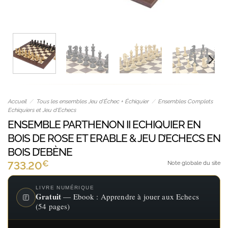
Accueil
/
Tous les ensembles Jeu d’Échec + Échiquier
/
Ensembles Complets
Echiquiers et Jeu d'Echecs
ENSEMBLE PARTHENON II ECHIQUIER EN
BOIS DE ROSE ET ERABLE & JEU D’ECHECS EN
BOIS D’EBÈNE
€
733.20
Note globale du site
LIVRE NUMÉRIQUE
Gratuit
— Ebook : Apprendre à jouer aux Echecs
(54 pages)