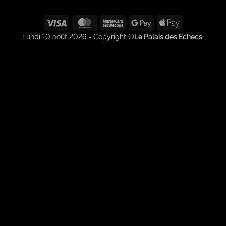
Visa
MasterCard
MasterCard
Google
Apple
2
Pay
Pay
Lundi 10 août 2026 - Copyright ©
Le Palais des Echecs.