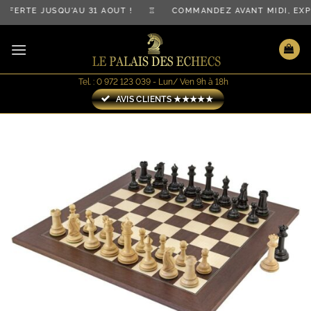
Passer
FERTE JUSQU'AU 31 AOÛT ! ♖ COMMANDEZ AVANT MIDI, EXP
au
contenu
Tel. : 0 972 123 039 - Lun/ Ven 9h à 18h
AVIS CLIENTS ★★★★★