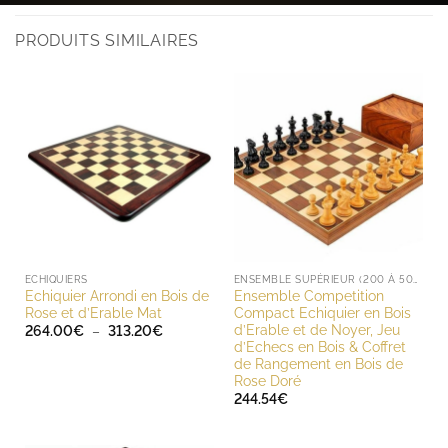
PRODUITS SIMILAIRES
ECHIQUIERS
ENSEMBLE SUPÉRIEUR (200 À 500 EUROS)
Echiquier Arrondi en Bois de
Ensemble Competition
Rose et d’Erable Mat
Compact Echiquier en Bois
d’Erable et de Noyer, Jeu
Plage
264.00
€
–
313.20
€
de
d’Echecs en Bois & Coffret
prix :
de Rangement en Bois de
264.00€
Rose Doré
à
313.20€
244.54
€