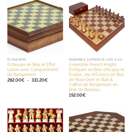
ECHIQUIERS
ENSEMBLE SUPÉRIEUR (200 À 500 EUROS)
Echiquier en Bois et Effet
Ensemble French Knight
Laiton avec Compartiment
Echiquier en Bois d’Acajou et
de Rangement
Erable, Jeu d’Echecs en Bois
de Rose Doré et Buis &
Plage
282.00
€
–
331.20
€
de
Coffret de Rangement en
prix :
Bois de Bouleau
282.00€
à
192.00
€
331.20€