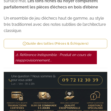
surface mat.
Les tons riches du noyer complètent
parfaitement les pièces d’échecs en bois d’ébène
Un ensemble de jeu d’échecs haut de gamme, au style
très traditionnel avec des notes subtiles de l’architecture
classique.
Guide des tailles (Pièces & Échiquiers)
⚠ Référence Indisponible : Produit en cours de
réapprovisionnement...
Une question ? Nous sommes là
09 72 12 30 39
pour vous aider
Lun – Ven · 9h à 18h