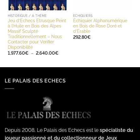
HISTORIQUE / A THÈME
ECHIQUIERS
Jeu d’Echecs Etrusque Peint
Echiquier Alphanumérique
à l’Huile en Bois des Alpes
en Bois de Rose Doré et
Massif Sculpté
d’Erable
Traditionnellement – Nous
292.80
€
Contacter pour Verifier
Disponibilité
Plage
1,977.60
€
–
2,640.00
€
de
prix :
1,977.60€
à
2,640.00€
LE PALAIS DES ECHECS
Depuis 2008, Le Palais des Echecs est le
spécialiste du
joueur passionné et du collectionneur de Jeux