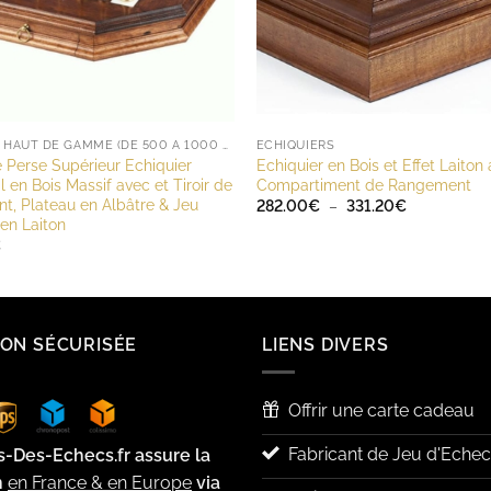
ENSEMBLE HAUT DE GAMME (DE 500 À 1000 EUROS)
ECHIQUIERS
Perse Supérieur Echiquier
Echiquier en Bois et Effet Laiton
 en Bois Massif avec et Tiroir de
Compartiment de Rangement
, Plateau en Albâtre & Jeu
Plage
282.00
€
–
331.20
€
de
en Laiton
prix :
€
282.00€
à
331.20€
SON SÉCURISÉE
LIENS DIVERS
Offrir une carte cadeau
Fabricant de Jeu d'Echec
s-Des-Echecs.fr assure la
n
en France & en Europe
via