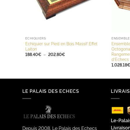
ECHIQUIERS
Echiquier sur Pied en Bois Massif Effet
Ensemble 
Laiton
Octogonal
Rangement
Plage
188.40
€
–
202.80
€
de
d’Echecs 
prix :
1,028.18
188.40€
à
202.80€
LE PALAIS DES ECHECS
LIVRAI
Le-Palai
Livraiso
Depuis 2008, Le Palais des Echecs