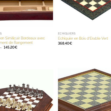
RS
ECHIQUIERS
 en Similicuir Bordeaux avec
Echiquier en Bois d’Erable Vert
ment de Rangement
368.40
€
Plage
–
145.20
€
de
prix :
124.80€
à
145.20€