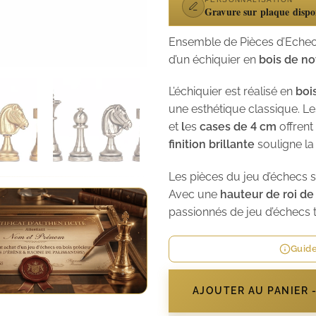
Gravure sur plaque dispo
Ensemble de Pièces d’Eche
d’un échiquier en
bois de noy
L’échiquier est réalisé en
boi
une esthétique classique. 
et
l
es
cases de 4 cm
offrent
finition brillante
souligne la
Les pièces du jeu d’échecs 
Avec une
hauteur de roi de
passionnés de jeu d’échecs t
Guide
AJOUTER AU PANIER 