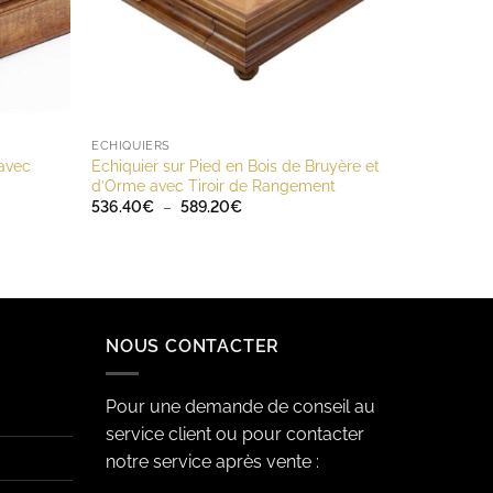
ECHIQUIERS
 avec
Echiquier sur Pied en Bois de Bruyère et
d’Orme avec Tiroir de Rangement
Plage
536.40
€
–
589.20
€
de
prix :
536.40€
à
589.20€
NOUS CONTACTER
Pour une demande de conseil au
service client ou pour contacter
notre service après vente :