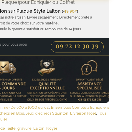
 Plaque (pour Echiquier ou Coffret
ion sur Plaque Style Laiton
(
+
19.90
)
€
par notre artisan. Livrée séparément. Directement prête à
roit de votre choix sur votre matériel.
nule la garantie satisfait ou remboursé de 14 jours.
 pour vous aider
09 72 12 30 39
mme (De 500 à 1000 euros)
,
Ensembles Complets Echiquiers
checs en Bois
,
Jeux d'échecs Staunton
,
Livraison Noël
,
Tous
uier
de Taille
,
gravure
,
Laiton
,
Noyer