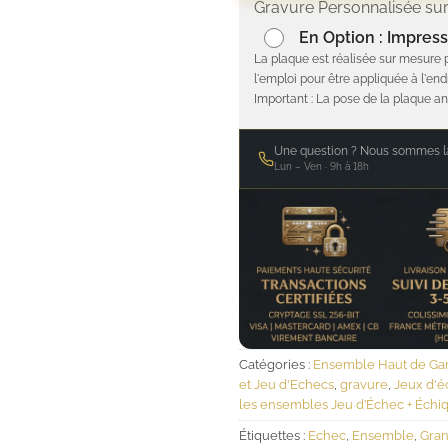
Gravure Personnalisée sur
En Option : Impress
La plaque est réalisée sur mesure 
l'emploi pour être appliquée à l'end
Important : La pose de la plaque an
Une question ? Nous sommes là
Lun – Ven · 9h à 18h
Catégories :
Ensemble Haut de Ga
et Jeu d'Echecs
,
gravure
,
Jeux d'é
les ensembles Jeu d’Échec + Échiq
Étiquettes :
Echec
,
Ensemble
,
Gran