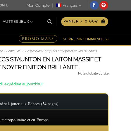
Mon Compte
Français
N LE JOUR MÊME ♖ OPTION GRAVURE PERSONNALISÉE SUR P
AUTRES JEUX
PANIER /
0.00
€
PROMO MARS
SUIVRE MA COMMANDE >>
c + Échiquier
/
Ensembles Complets Echiquiers et Jeu d'Echecs
ECS STAUNTON EN LAITON MASSIF ET
E NOYER FINITION BRILLANTE
Note globale du site
, expédiée aujourd'hui*
re à jouer aux Echecs (54 pages)
 métropolitaine et en Europe