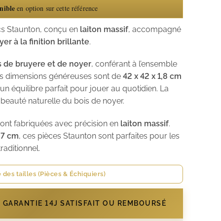
nible
en option sur cette référence
cs Staunton, conçu en
laiton massif
, accompagné
er à la finition brillante
.
s de bruyere et de noyer
, conférant à l’ensemble
Les dimensions généreuses sont de
42 x 42 x 1,8
cm
 un équilibre parfait pour jouer au quotidien. La
 beauté naturelle du bois de noyer.
sont fabriquées avec précision en
laiton massif
.
 7 cm
, ces pièces Staunton sont parfaites pour les
raditionnel.
 des tailles (Pièces & Échiquiers)
- GARANTIE 14J SATISFAIT OU REMBOURSÉ