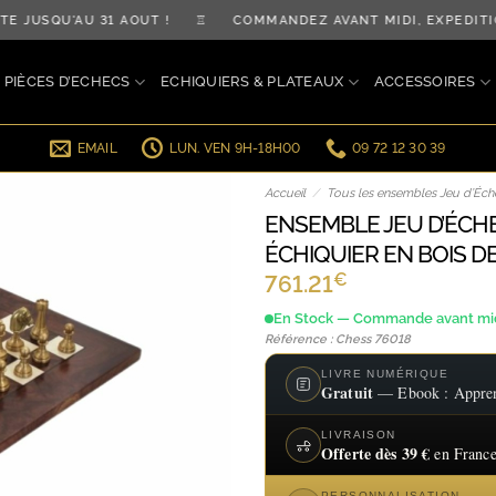
JUSQU'AU 31 AOÛT ! ♖ COMMANDEZ AVANT MIDI, EXPÉDITIO
PIÈCES D’ECHECS
ECHIQUIERS & PLATEAUX
ACCESSOIRES
EMAIL
LUN. VEN 9H-18H00
09 72 12 30 39
Accueil
/
Tous les ensembles Jeu d’Éche
ENSEMBLE JEU D’ÉCH
ÉCHIQUIER EN BOIS D
€
761.21
En Stock — Commande avant midi
Référence : Chess 76018
LIVRE NUMÉRIQUE
Gratuit
— Ebook : Apprend
LIVRAISON
Offerte dès 39 €
en France
PERSONNALISATION