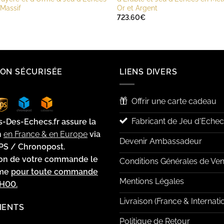
 Massif
Or et Argent
723.60
€
SON SÉCURISÉE
LIENS DIVERS
Offrir une carte cadeau
Fabricant de Jeu d'Echec
s-Des-Echecs.fr assure la
n
en France & en Europe
via
Devenir Ambassadeur
PS / Chronopost.
ion de votre commande le
Conditions Générales de Ven
ême
pour toute commande
Mentions Légales
2H00.
Livraison (France & Internati
LIENTS
Politique de Retour