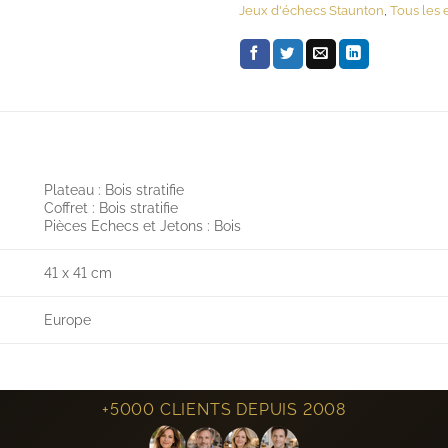
Jeux d'échecs Staunton
,
Tous les 
Plateau : Bois stratifie
Coffret : Bois stratifie
Pièces Echecs et Jetons : Bois
41 x 41 cm
Europe
+5000 CLIENTS DEPUIS 2008