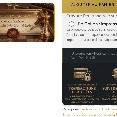
AJOUTER AU PANIER 
Gravure Personnalisée sur
En Option : Impress
La plaque est réalisée sur mesure 
l'emploi pour être appliquée à l'end
Important : La pose de la plaque an
Une question ? Nous sommes là
Lun – Ven · 9h à 18h
Catégories :
Autres Jeux
,
Backga
Ensembles Complets de Voyage
,