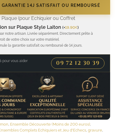
- GARANTIE 14J SATISFAIT OU REMBOURSÉ
 Plaque (pour Echiquier ou Coffret
ion sur Plaque Style Laiton
(
+
19.90
)
€
par notre artisan. Livrée séparément. Directement prête à
roit de votre choix sur votre matériel.
nule la garantie satisfait ou remboursé de 14 jours.
 pour vous aider
09 72 12 30 39
mmon
,
Ensemble Découverte (Moins de 200 euros)
,
Ensembles Complets Echiquiers et Jeu d'Echecs
,
gravure
,