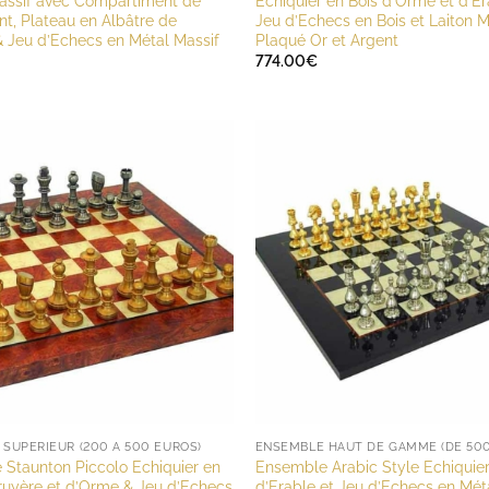
Massif avec Compartiment de
Echiquier en Bois d’Orme et d’Er
, Plateau en Albâtre de
Jeu d’Echecs en Bois et Laiton M
 Jeu d’Echecs en Métal Massif
Plaqué Or et Argent
774.00
€
SUPÉRIEUR (200 À 500 EUROS)
Staunton Piccolo Echiquier en
Ensemble Arabic Style Echiquier
ruyère et d’Orme & Jeu d’Echecs
d’Erable et Jeu d’Echecs en Mét