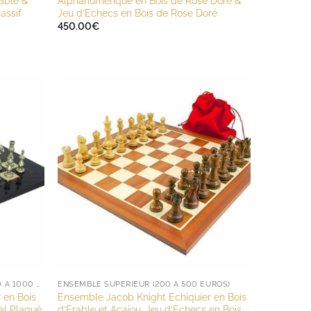
able &
Alphanumérique en Bois de Rose Doré &
assif
Jeu d’Echecs en Bois de Rose Doré
450.00
€
ENSEMBLE HAUT DE GAMME (DE 500 À 1000 EUROS)
ENSEMBLE SUPÉRIEUR (200 À 500 EUROS)
 en Bois
Ensemble Jacob Knight Echiquier en Bois
al Plaqué
d’Erable et Acajou, Jeu d’Echecs en Bois