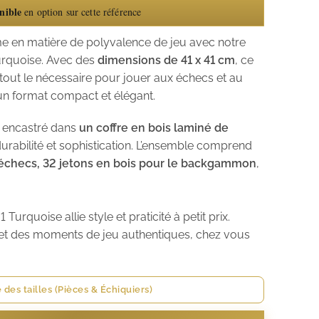
nible
en option sur cette référence
me en matière de polyvalence de jeu avec notre
urquoise. Avec des
dimensions de 41 x 41 cm
, ce
tout le nécessaire pour jouer aux échecs et au
n format compact et élégant.
 encastré dans
un coffre en bois laminé de
t durabilité et sophistication. L’ensemble comprend
 échecs, 32 jetons en bois pour le backgammon
,
urquoise allie style et praticité à petit prix.
met des moments de jeu authentiques, chez vous
 des tailles (Pièces & Échiquiers)