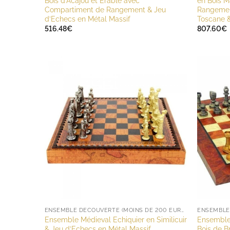
Bois d’Acajou et Erable avec
en Bois 
Compartiment de Rangement & Jeu
Rangement
d’Echecs en Métal Massif
Toscane &
516.48
€
807.60
€
ENSEMBLE DÉCOUVERTE (MOINS DE 200 EUROS)
ENSEMBLE 
Ensemble Médieval Echiquier en Similicuir
Ensemble 
& Jeu d’Echecs en Métal Massif
Bois de B