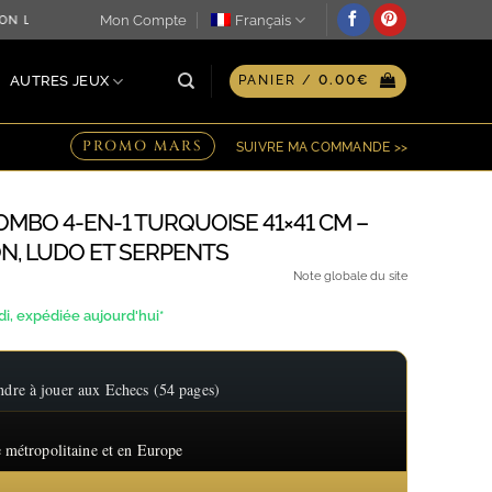
Mon Compte
Français
N LE JOUR MÊME ♖ OPTION GRAVURE PERSONNALISÉE SUR PL
AUTRES JEUX
PANIER /
0.00
€
PROMO MARS
SUIVRE MA COMMANDE >>
MBO 4-EN-1 TURQUOISE 41×41 CM –
, LUDO ET SERPENTS
Note globale du site
, expédiée aujourd'hui*
re à jouer aux Echecs (54 pages)
 métropolitaine et en Europe