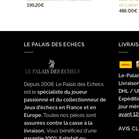
en Laiton
199.20
€
486.00
€
LE PALAIS DES ECHECS
LIVRAI
Le-Palai
Livraiso
Depuis 2008, Le Palais des Echecs
DHL / U
est le
spécialiste du joueur
Expédit
passionné et du collectionneur de
jour m
Jeux d'échecs en France et en
avant 1
Europe.
Toutes nos pièces sont
assurées contre la casse à la
AVIS C
livraison,
Vous bénéficiez d'une
garantie 100% Satisfait ou