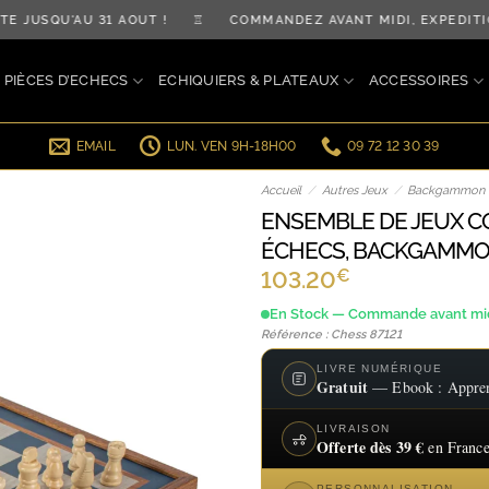
JUSQU'AU 31 AOÛT ! ♖ COMMANDEZ AVANT MIDI, EXPÉDITIO
PIÈCES D’ECHECS
ECHIQUIERS & PLATEAUX
ACCESSOIRES
EMAIL
LUN. VEN 9H-18H00
09 72 12 30 39
Accueil
/
Autres Jeux
/
Backgammon
ENSEMBLE DE JEUX CO
ÉCHECS, BACKGAMMON
€
103.20
En Stock — Commande avant midi
Référence : Chess 87121
LIVRE NUMÉRIQUE
Gratuit
— Ebook : Apprend
LIVRAISON
Offerte dès 39 €
en France
PERSONNALISATION