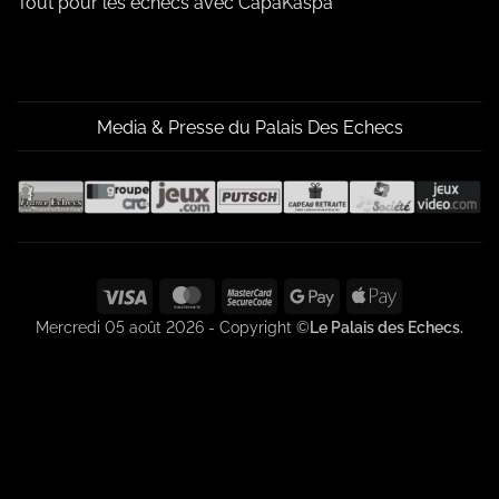
Tout pour les échecs avec CapaKaspa
Media & Presse du Palais Des Echecs
Visa
MasterCard
MasterCard
Google
Apple
2
Pay
Pay
Mercredi 05 août 2026 - Copyright ©
Le Palais des Echecs.