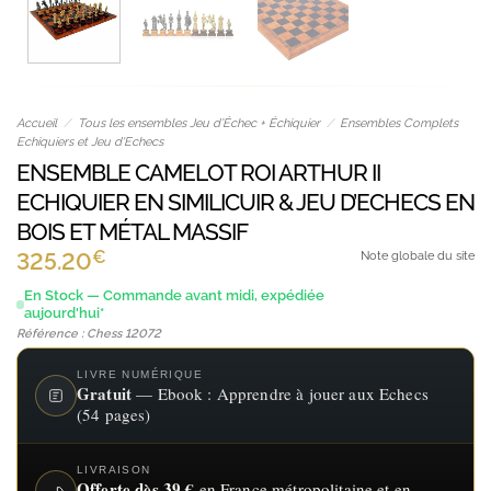
Accueil
/
Tous les ensembles Jeu d’Échec + Échiquier
/
Ensembles Complets
Echiquiers et Jeu d'Echecs
ENSEMBLE CAMELOT ROI ARTHUR II
ECHIQUIER EN SIMILICUIR & JEU D’ECHECS EN
BOIS ET MÉTAL MASSIF
€
325.20
Note globale du site
En Stock — Commande avant midi, expédiée
aujourd'hui*
Référence : Chess 12072
LIVRE NUMÉRIQUE
Gratuit
— Ebook : Apprendre à jouer aux Echecs
(54 pages)
LIVRAISON
Offerte dès 39 €
en France métropolitaine et en