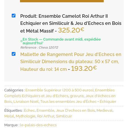
initial
actuel
était :
est :
Produit: Ensemble Camelot Roi Arthur II
518.40€.
492.48€
Echiquier en Similicuir & Jeu d'Echecs en Bois
325.20
€
et Métal Massif
-
En Stock — Commande avant midi, expédiée
aujourd'hui*
Référence : Chess 12072
Mallette de Rangement Pour Jeu d'Echecs en
Similicuir Dimensions du plateau: 50 x 57 cm,
193.20
€
Hauteur du roi: 14 cm
-
Catégories :
Ensemble Supérieur (200 à 500 euros)
,
Ensembles
Complets Echiquiers et Jeu d'Echecs
,
gravure
,
Jeux d'échecs en
Bois
,
Livraison Noël
,
Tous les ensembles Jeu d’Échec + Échiquier
Étiquettes :
Echec
,
Ensemble
,
Jeux D'echecs en Bois
,
Medieval
,
Metal
,
Mythologie
,
Roi Arthur
,
Similicuir
Marque :
le-palais-des-echecs