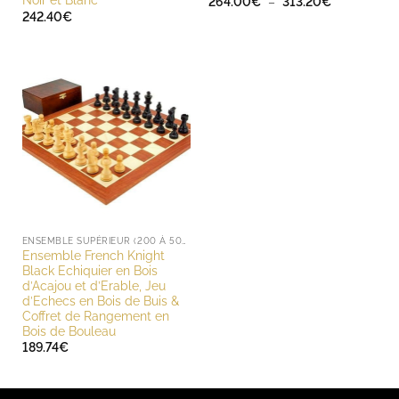
Noir et Blanc
Plage
264.00
€
–
313.20
€
de
242.40
€
prix :
264.00€
à
313.20€
ENSEMBLE SUPÉRIEUR (200 À 500 EUROS)
Ensemble French Knight
Black Echiquier en Bois
d’Acajou et d’Erable, Jeu
d’Echecs en Bois de Buis &
Coffret de Rangement en
Bois de Bouleau
189.74
€