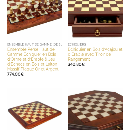
ENSEMBLE HAUT DE GAMME (DE 500 À 1000 EUROS)
ECHIQUIERS
Ensemble Perse Haut de
Echiquier en Bois d’Acajou et
Gamme Echiquier en Bois
d’Erable avec Tiroir de
d’Orme et d’Erable & Jeu
Rangement
d’Echecs en Bois et Laiton
340.80
€
Massif Plaqué Or et Argent
774.00
€