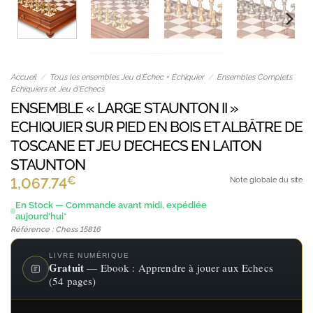
Accueil
/
Tous les ensembles Jeu d’Échec + Échiquier
/
Ensembles Complets
Echiquiers et Jeu d'Echecs
ENSEMBLE « LARGE STAUNTON II »
ECHIQUIER SUR PIED EN BOIS ET ALBÂTRE DE
TOSCANE ET JEU D’ECHECS EN LAITON
STAUNTON
€
1,067.74
Note globale du site
En Stock — Commande avant midi, expédiée
aujourd'hui*
Référence : Chess 15816
LIVRE NUMÉRIQUE
Gratuit
— Ebook : Apprendre à jouer aux Echecs
(54 pages)