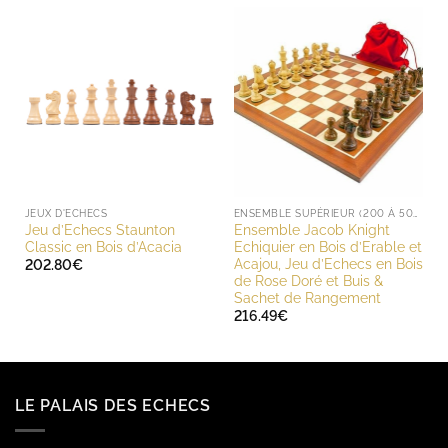
à
2,787.60€
JEUX D'ECHECS
ENSEMBLE SUPÉRIEUR (200 À 500 EUROS)
Jeu d’Echecs Staunton
Ensemble Jacob Knight
Classic en Bois d’Acacia
Echiquier en Bois d’Erable et
Acajou, Jeu d’Echecs en Bois
202.80
€
de Rose Doré et Buis &
Sachet de Rangement
216.49
€
LE PALAIS DES ECHECS