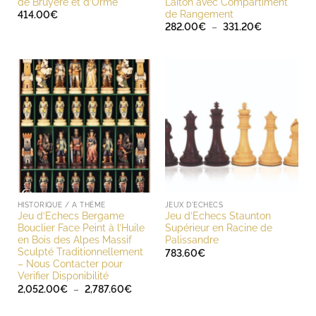
de Bruyère et d’Orme
Laiton avec Compartiment
de Rangement
414.00
€
Plage
282.00
€
–
331.20
€
de
prix :
282.00€
à
331.20€
HISTORIQUE / A THÈME
JEUX D'ECHECS
Jeu d’Echecs Bergame
Jeu d’Echecs Staunton
Bouclier Face Peint à l’Huile
Supérieur en Racine de
en Bois des Alpes Massif
Palissandre
Sculpté Traditionnellement
783.60
€
– Nous Contacter pour
Verifier Disponibilité
Plage
2,052.00
€
–
2,787.60
€
de
prix :
2,052.00€