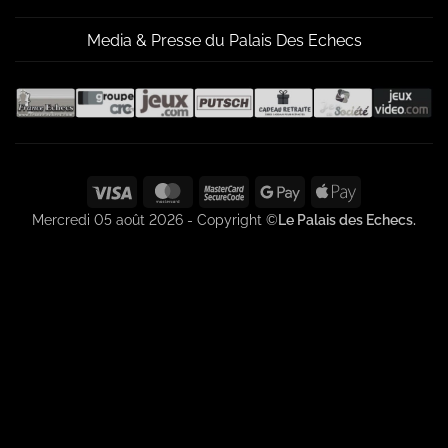
Media & Presse du Palais Des Echecs
Visa
MasterCard
MasterCard
Google
Apple
2
Pay
Pay
Mercredi 05 août 2026 - Copyright ©
Le Palais des Echecs.