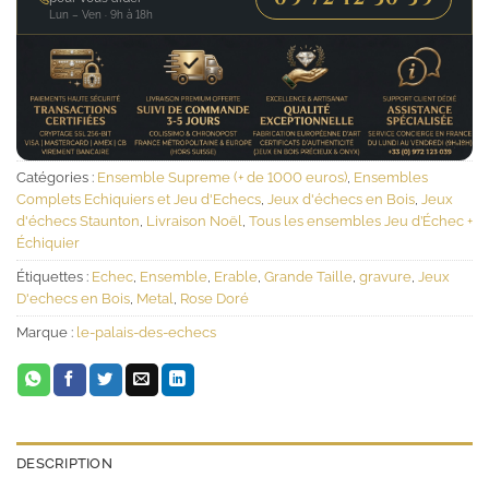
Lun – Ven · 9h à 18h
Catégories :
Ensemble Supreme (+ de 1000 euros)
,
Ensembles
Complets Echiquiers et Jeu d'Echecs
,
Jeux d'échecs en Bois
,
Jeux
d'échecs Staunton
,
Livraison Noël
,
Tous les ensembles Jeu d’Échec +
Échiquier
Étiquettes :
Echec
,
Ensemble
,
Erable
,
Grande Taille
,
gravure
,
Jeux
D'echecs en Bois
,
Metal
,
Rose Doré
Marque :
le-palais-des-echecs
DESCRIPTION