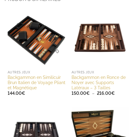
AUTRES JEUX
AUTRES JEUX
Backgammon en Similicuir
Backgammon en Ronce de
Brun Italien de Voyage Pliant
Noyer avec Supports
et Magnétique
Latéraux – 3 Tailles
Plage
144.00
€
150.00
€
–
216.00
€
de
prix :
150.00€
à
216.00€