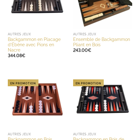
AUTRES JEUX
AUTRES JEUX
Backgammon en Placage
Ensemble de Backgammon
d’Ébène avec Pions en
Pliant en Bois
Nacre
243.00
€
344.08
€
EN PROMOTION
EN PROMOTION
AUTRES JEUX
AUTRES JEUX
Backgammon en Bois
Backgammon en Bois de