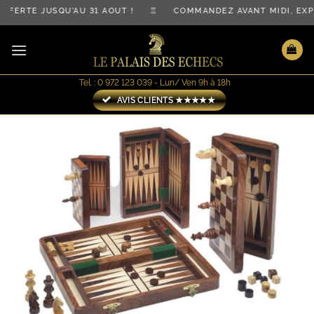
Passer
FERTE JUSQU'AU 31 AOÛT ! ♖ COMMANDEZ AVANT MIDI, EX
au
contenu
Tel. : 0 972 123 039 - Lun/ Ven 9h à 18h
AVIS CLIENTS ★★★★★