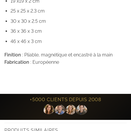
19 x19 x 2 cm
25 x 25 x 2.3 cm
30 x 30 x 2.5 cm
36 x 36 x 3 cm
46 x 46 x 3 cm
Finition
: Pliable, magnétique et encastré à la main
Fabrication
: Européenne
+5000 CLIENTS DEPUIS 2008
PRODUITS SIMILAIRES