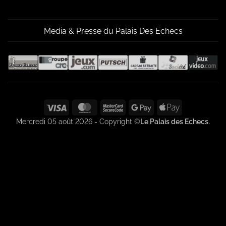
Media & Presse du Palais Des Echecs
Visa
MasterCard
MasterCard
Google
Apple
2
Pay
Pay
Mercredi 05 août 2026 - Copyright ©
Le Palais des Echecs.