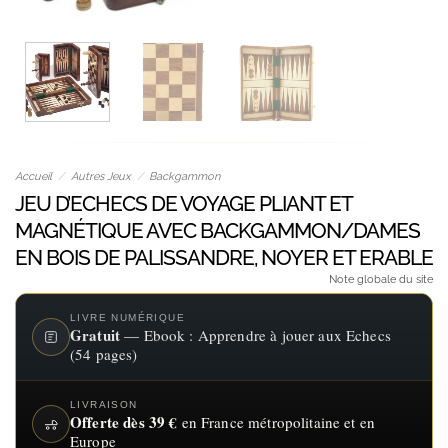
Accueil
/
Autres Jeux
/
Backgammon
JEU D’ECHECS DE VOYAGE PLIANT ET
MAGNÉTIQUE AVEC BACKGAMMON/DAMES
EN BOIS DE PALISSANDRE, NOYER ET ERABLE
Note globale du site
LIVRE NUMÉRIQUE
Gratuit
— Ebook : Apprendre à jouer aux Echecs
(54 pages)
LIVRAISON
Offerte dès 39 €
en France métropolitaine et en
Europe