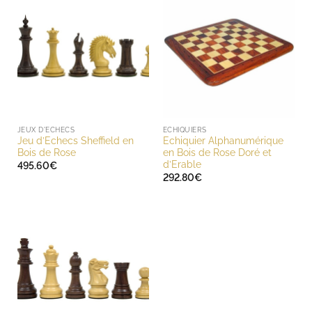
JEUX D'ECHECS
ECHIQUIERS
Jeu d’Echecs Sheffield en
Echiquier Alphanumérique
Bois de Rose
en Bois de Rose Doré et
d’Erable
495.60
€
292.80
€