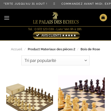
Passer
FFERTE JUSQU'AU 31 AOÛT ! ♖ COMMANDEZ AVANT MIDI, EX
au
contenu
Tel. : 0 972 123 039 - Lun/ Ven 9h à 18h
AVIS CLIENTS ★★★★★
Accueil
/
Product Materiaux des pièces 2
/
Bois de Rose