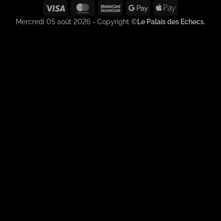
Visa
MasterCard
MasterCard
Google
Apple
2
Pay
Pay
Mercredi 05 août 2026 - Copyright ©
Le Palais des Echecs.