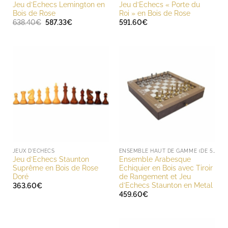
Jeu d’Echecs Lemington en
Jeu d’Echecs « Porte du
Bois de Rose
Roi » en Bois de Rose
Le
Le
638.40
€
587.33
€
591.60
€
prix
prix
initial
actuel
était :
est :
638.40€.
587.33€.
JEUX D'ECHECS
ENSEMBLE HAUT DE GAMME (DE 500 À 1000 EUROS)
Jeu d’Echecs Staunton
Ensemble Arabesque
Suprême en Bois de Rose
Echiquier en Bois avec Tiroir
Doré
de Rangement et Jeu
d’Echecs Staunton en Metal
363.60
€
459.60
€