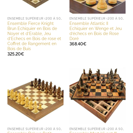
ENSEMBLE SUPÉRIEUR (200 À 500 EUROS)
ENSEMBLE SUPÉRIEUR (200 À 500 EUROS)
Ensemble Fierce Knight
Ensemble Atlantic II
Brun Echiquier en Bois de
Echiquier en Wenge et Jeu
Noyer et d’Erable, Jeu
d’échecs en Bois de Rose
d’Echecs en Bois de rose et
Doré
Coffret de Rangement en
368.40
€
Bois de Buis
325.20
€
ENSEMBLE SUPÉRIEUR (200 À 500 EUROS)
ENSEMBLE SUPÉRIEUR (200 À 500 EUROS)