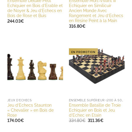
Ensemble Deluxe Petit
Ensemble Mort-Vivant III
Echiquier en Bois d’Erable et
Echiquier en Similicuir
de Noyer & Jeu d’Echecs en
Ancien Monde Avec
Bois de Rose et Buis
Rangement et Jeu d’Echecs
en Résine Peint à la Main
244.03
€
316.80
€
EN PROMOTION
JEUX D'ECHECS
ENSEMBLE SUPÉRIEUR (200 À 500 EUROS)
Jeu d’Echecs Staunton
Ensemble Bataille de Troie
« Chevalier » en Bois de
Echiquier en Bois et Jeu
Rose
d’Echec en Etain
Le
Le
174.00
€
334.80
€
311.36
€
prix
prix
initial
actuel
était :
est :