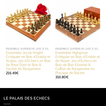
ENSEMBLE SUPÉRIEUR (200 À 500 EUROS)
ENSEMBLE SUPÉRIEUR (200 À 500 EUROS)
Ensemble Jacob Knight
Ensemble Highgrove
Echiquier en Bois d’Erable et
Echiquier en Bois d’Erable et
Acajou, Jeu d’Echecs en Bois
de Noyer, Jeu d’Echecs en
de Rose Doré et Buis &
Buis de Buis Ebonisé &
Sachet de Rangement
Coffret de Rangement en
Placage de Racine
216.49
€
316.80
€
LE PALAIS DES ECHECS