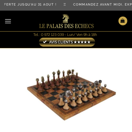
Passer
FERTE JUSQU'AU 31 AOÛT ! ♖ COMMANDEZ AVANT MIDI, EXP
au
contenu
Tel. : 0 972 123 039 - Lun/ Ven 9h à 18h
AVIS CLIENTS ★★★★★