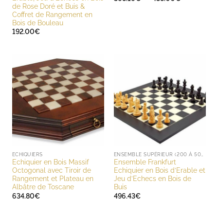
de
de Rose Doré et Buis &
prix :
Coffret de Rangement en
368.16€
Bois de Bouleau
à
438.00€
192.00
€
ECHIQUIERS
ENSEMBLE SUPÉRIEUR (200 À 500 EUROS)
Echiquier en Bois Massif
Ensemble Frankfurt
Octogonal avec Tiroir de
Echiquier en Bois d’Erable et
Rangement et Plateau en
Jeu d’Echecs en Bois de
Albâtre de Toscane
Buis
634.80
€
496.43
€