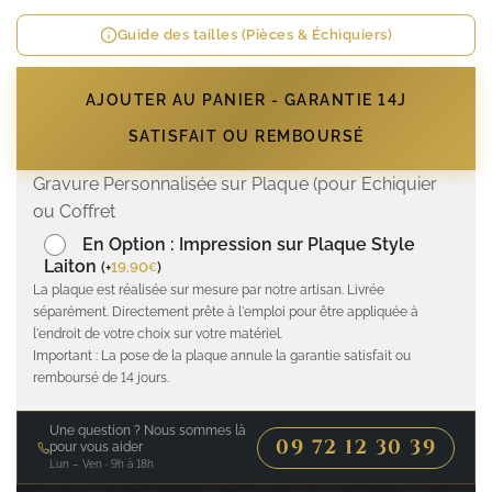
Guide des tailles (Pièces & Échiquiers)
AJOUTER AU PANIER - GARANTIE 14J
SATISFAIT OU REMBOURSÉ
Gravure Personnalisée sur Plaque (pour Echiquier
ou Coffret
En Option : Impression sur Plaque Style
Laiton
(
+
19.90
)
€
La plaque est réalisée sur mesure par notre artisan. Livrée
séparément. Directement prête à l'emploi pour être appliquée à
l'endroit de votre choix sur votre matériel.
Important : La pose de la plaque annule la garantie satisfait ou
remboursé de 14 jours.
Une question ? Nous sommes là
09 72 12 30 39
pour vous aider
Lun – Ven · 9h à 18h