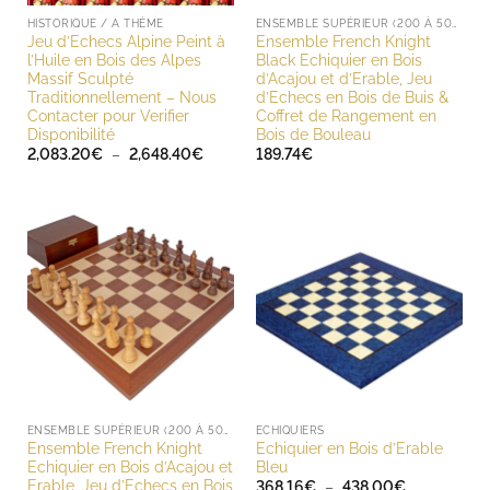
HISTORIQUE / A THÈME
ENSEMBLE SUPÉRIEUR (200 À 500 EUROS)
Jeu d’Echecs Alpine Peint à
Ensemble French Knight
l’Huile en Bois des Alpes
Black Echiquier en Bois
Massif Sculpté
d’Acajou et d’Erable, Jeu
Traditionnellement – Nous
d’Echecs en Bois de Buis &
Contacter pour Verifier
Coffret de Rangement en
Disponibilité
Bois de Bouleau
Plage
2,083.20
€
–
2,648.40
€
189.74
€
de
prix :
2,083.20€
à
2,648.40€
ENSEMBLE SUPÉRIEUR (200 À 500 EUROS)
ECHIQUIERS
Ensemble French Knight
Echiquier en Bois d’Erable
Echiquier en Bois d’Acajou et
Bleu
Erable, Jeu d’Echecs en Bois
Plage
368.16
€
–
438.00
€