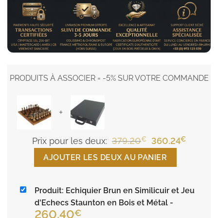
PRODUITS À ASSOCIER = -5% SUR VOTRE COMMANDE
+
€
Le
€
Le
Prix pour les deux:
379.20
360.24
prix
prix
AJOUTER LES DEUX AU PANIER
initial
actuel
était :
est :
Produit: Echiquier Brun en Similicuir et Jeu
379.20€.
360.24€
d'Echecs Staunton en Bois et Métal
-
260.40
€