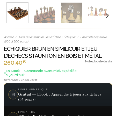
Accueil
/
Tous les ensembles Jeu d’Échec + Échiquier
/
Ensemble Supérieur
(200 à 500 euros)
ECHIQUIER BRUN EN SIMILICUIR ET JEU
D’ECHECS STAUNTON EN BOIS ET MÉTAL
€
260.40
Note globale du site
En Stock — Commande avant midi, expédiée
aujourd'hui*
Référence : Chess 21345
LIVRE NUMÉRIQUE
Gratuit
— Ebook : Apprendre à jouer aux Echecs
(54 pages)
LIVRAISON