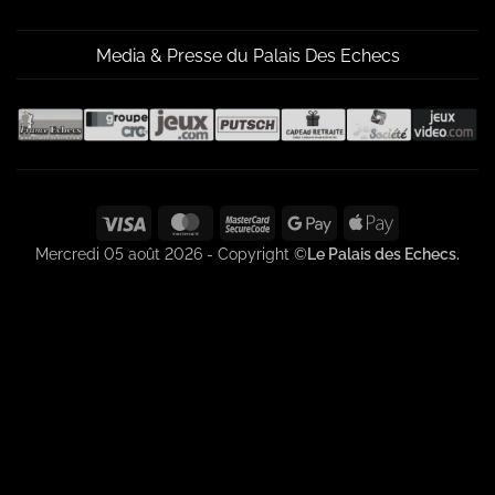
Media & Presse du Palais Des Echecs
Visa
MasterCard
MasterCard
Google
Apple
2
Pay
Pay
Mercredi 05 août 2026 - Copyright ©
Le Palais des Echecs.