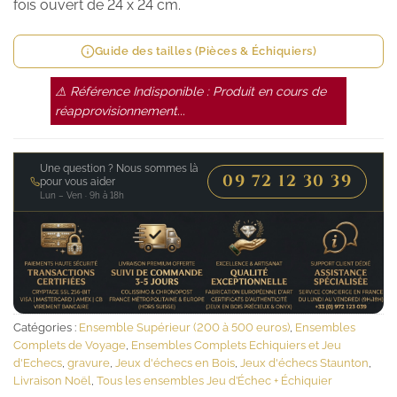
fois ouvert de 24 x 24 cm.
Guide des tailles (Pièces & Échiquiers)
⚠ Référence Indisponible : Produit en cours de
réapprovisionnement...
Une question ? Nous sommes là
09 72 12 30 39
pour vous aider
Lun – Ven · 9h à 18h
Catégories :
Ensemble Supérieur (200 à 500 euros)
,
Ensembles
Complets de Voyage
,
Ensembles Complets Echiquiers et Jeu
d'Echecs
,
gravure
,
Jeux d'échecs en Bois
,
Jeux d'échecs Staunton
,
Livraison Noël
,
Tous les ensembles Jeu d’Échec + Échiquier