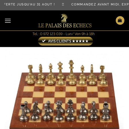
Passer
FERTE JUSQU'AU 31 AOÛT ! ♖ COMMANDEZ AVANT MIDI, EXP
au
contenu
Tel. : 0 972 123 039 - Lun/ Ven 9h à 18h
AVIS CLIENTS ★★★★★