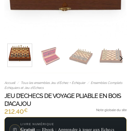
Accueil
/
Tous les ensembles Jeu d’Échec + Échiquier
/
Ensembles Complets
Echiquiers et Jeu d'Echecs
JEU D’ECHECS DE VOYAGE PLIABLE EN BOIS
D’ACAJOU
€
212.40
Note globale du site
LIVRE NUMÉRIQUE
Gratuit
— Ebook : Apprendre à jouer aux Echecs