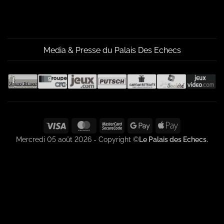
Media & Presse du Palais Des Echecs
Visa
MasterCard
MasterCard
Google
Apple
2
Pay
Pay
Mercredi 05 août 2026 - Copyright ©
Le Palais des Echecs.