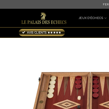
Passer
LIVRAISON OFFERTE J
au
contenu
JEUX D’ÉCHECS
AVIS CLIENTS ★★★★★