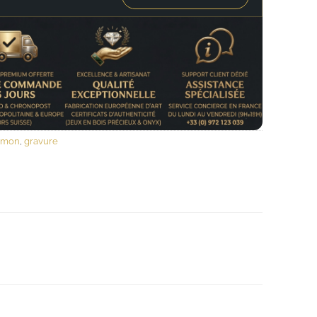
mmon
,
gravure