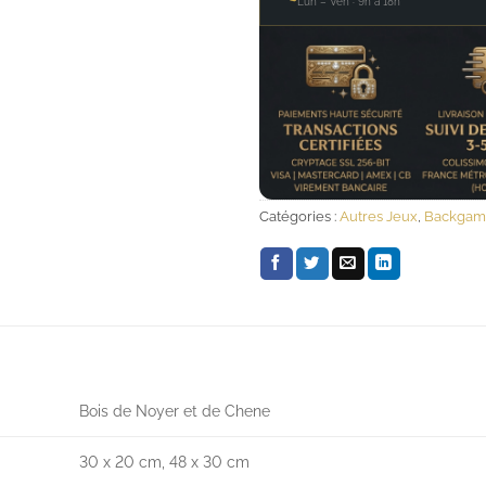
Lun – Ven · 9h à 18h
Catégories :
Autres Jeux
,
Backga
Bois de Noyer et de Chene
30 x 20 cm, 48 x 30 cm