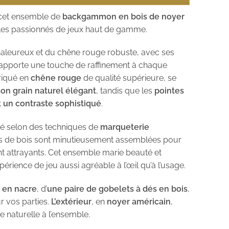
 cet ensemble de
backgammon en bois de noyer
r les passionnés de jeux haut de gamme.
aleureux et du chêne rouge robuste, avec ses
 apporte une touche de raffinement à chaque
briqué en
chêne rouge
de qualité supérieure, se
 son grain naturel élégant
, tandis que les
pointes
 un contraste sophistiqué
.
né selon des techniques de
marqueterie
ces de bois sont minutieusement assemblées pour
nt attrayants. Cet ensemble marie beauté et
xpérience de jeu aussi agréable à l’œil qu’à l’usage.
 en nacre
, d’
une paire de gobelets à dés en bois
,
 vos parties.
L’extérieur
, en
noyer américain
,
 naturelle à l’ensemble.