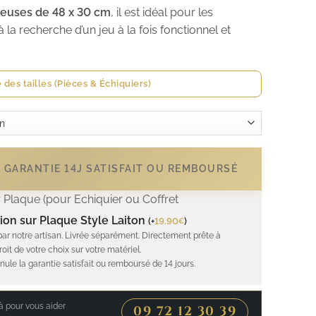
euses de 48 x 30 cm
, il est idéal pour les
 recherche d’un jeu à la fois fonctionnel et
 des tailles (Pièces & Échiquiers)
- GARANTIE 14J SATISFAIT OU REMBOURSÉ
 Plaque (pour Echiquier ou Coffret
ion sur Plaque Style Laiton
(
+
19.90
)
€
par notre artisan. Livrée séparément. Directement prête à
roit de votre choix sur votre matériel.
nule la garantie satisfait ou remboursé de 14 jours.
 pour vous aider
09 72 12 30 39