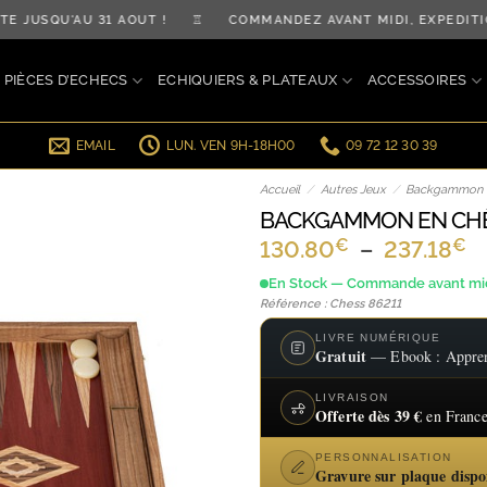
USQU'AU 31 AOÛT ! ♖ COMMANDEZ AVANT MIDI, EXPÉDITIO
PIÈCES D’ECHECS
ECHIQUIERS & PLATEAUX
ACCESSOIRES
EMAIL
LUN. VEN 9H-18H00
09 72 12 30 39
Accueil
/
Autres Jeux
/
Backgammon
BACKGAMMON EN CHÊ
€
€
P
130.80
–
237.18
d
En Stock — Commande avant midi
pr
Référence : Chess 86211
1
LIVRE NUMÉRIQUE
Gratuit
— Ebook : Apprend
à
2
LIVRAISON
Offerte dès 39 €
en France
PERSONNALISATION
Gravure sur plaque dispo