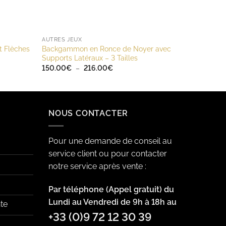
AUTRES JEUX
t Flèches
Backgammon en Ronce de Noyer avec
Supports Latéraux – 3 Tailles
Plage
150.00
€
–
216.00
€
de
prix :
150.00€
à
216.00€
NOUS CONTACTER
Pour une demande de conseil au
service client ou pour contacter
notre service après vente :
Par téléphone (Appel gratuit) du
Lundi au Vendredi de 9h à 18h au
te
+33 (0)9 72 12 30 39