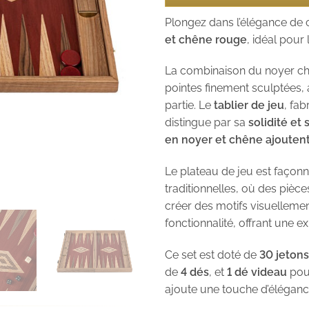
Plongez dans l’élégance de
et chêne rouge
, idéal pou
La combinaison du noyer ch
pointes finement sculptées,
partie. Le
tablier de jeu
, fa
distingue par sa
solidité et
en noyer et chêne ajoutent
Le plateau de jeu est façon
traditionnelles, où des piè
créer des motifs visuelleme
fonctionnalité, offrant une e
Ce set est doté de
30 jetons
de
4 dés
, et
1 dé videau
pour
ajoute une touche d’élégance