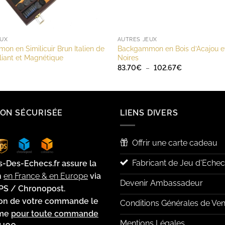
EUX
AUTRES JEUX
n en Similicuir Brun Italien de
Backgammon en Bois d’Acajou e
iant et Magnétique
Noires
Plage
83.70
€
–
102.67
€
de
prix :
83.70€
à
102.67€
SON SÉCURISÉE
LIENS DIVERS
Offrir une carte cadeau
Fabricant de Jeu d'Echec
s-Des-Echecs.fr assure la
n
en France & en Europe
via
Devenir Ambassadeur
PS / Chronopost.
ion de votre commande le
Conditions Générales de Ven
ême
pour toute commande
Mentions Légales