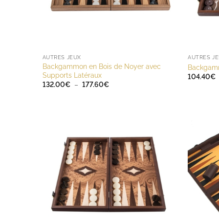
AUTRES JEUX
AUTRES J
Backgammon en Bois de Noyer avec
Backgamm
Supports Latéraux
104.40
€
Plage
132.00
€
–
177.60
€
de
prix :
132.00€
à
177.60€