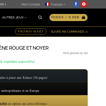
Mon Compte
Français
N LE JOUR MÊME ♖ OPTION GRAVURE PERSONNALISÉE SUR PL
AUTRES JEUX
PANIER /
0.00
€
PROMO MARS
SUIVRE MA COMMANDE >>
NE ROUGE ET NOYER
lage
Note globale du site
e
, expédiée aujourd'hui*
ix :
30.80€
re à jouer aux Echecs (54 pages)
37.18€
 métropolitaine et en Europe
nible
en option sur cette référence