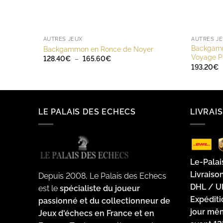
AUTRES JEUX
AUTRES J
Backgammo
Backgammon en Ronce de Noyer
Voyage Pl
Plage
128.40
€
–
165.60
€
de
193.20
€
prix :
128.40€
à
165.60€
LE PALAIS DES ECHECS
LIVRAI
Le-Palai
Livraiso
Depuis 2008, Le Palais des Echecs
DHL / U
est le
spécialiste du joueur
Expédit
passionné et du collectionneur de
jour m
Jeux d'échecs en France et en