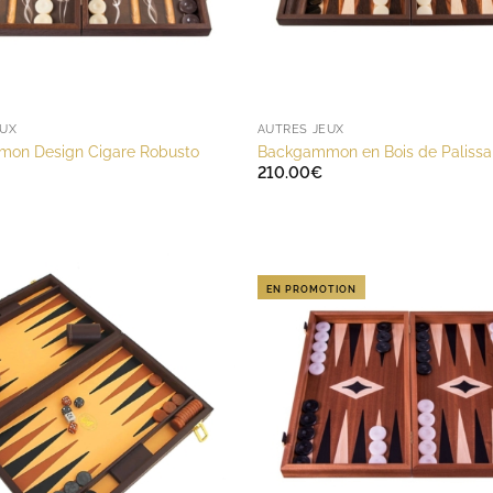
EUX
AUTRES JEUX
on Design Cigare Robusto
Backgammon en Bois de Palissa
210.00
€
EN PROMOTION